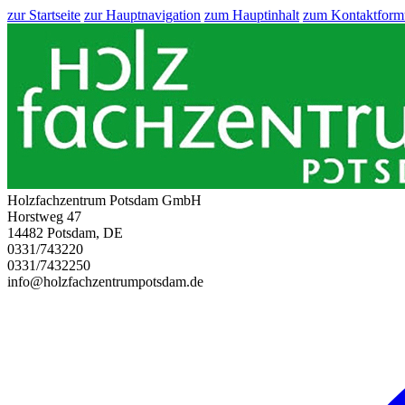
zur Startseite
zur Hauptnavigation
zum Hauptinhalt
zum Kontaktform
Holzfachzentrum Potsdam GmbH
Horstweg 47
14482 Potsdam, DE
0331/743220
0331/7432250
info@holzfachzentrumpotsdam.de