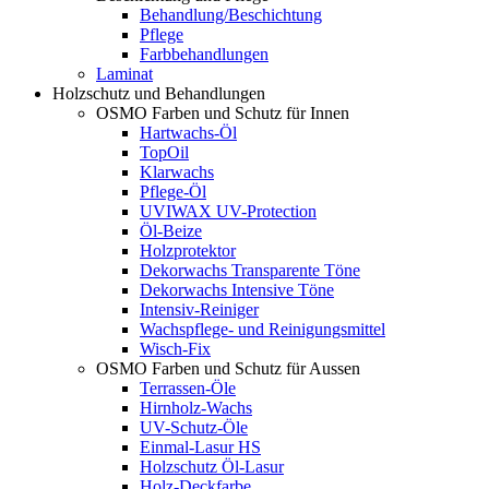
Behandlung/Beschichtung
Pflege
Farbbehandlungen
Laminat
Holzschutz und Behandlungen
OSMO Farben und Schutz für Innen
Hartwachs-Öl
TopOil
Klarwachs
Pflege-Öl
UVIWAX UV-Protection
Öl-Beize
Holzprotektor
Dekorwachs Transparente Töne
Dekorwachs Intensive Töne
Intensiv-Reiniger
Wachspflege- und Reinigungsmittel
Wisch-Fix
OSMO Farben und Schutz für Aussen
Terrassen-Öle
Hirnholz-Wachs
UV-Schutz-Öle
Einmal-Lasur HS
Holzschutz Öl-Lasur
Holz-Deckfarbe