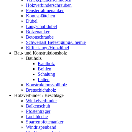
Holzverbinderschrauben
Fensterrahmenanker
Konusplättchen
Dübel
Langschaftdübel
Bolzenanker
Betonschraube
Schwerlast-Befestigung/Chemie
Riffelstange/Holzdübel
Bau- und Konstruktionsholz
Bauholz
Kantholz
Bohlen
Schalung
Latten
Konstruktionsvollholz
Brettschichtholz
Holzverbinder / Beschläge
Winkelverbinder
Balkenschuh
Pfostenträger
Lochbleche
Sparrenpfettenanker
Windrispenband