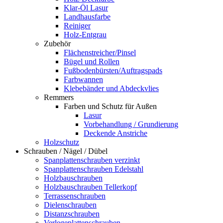
Klar-Öl Lasur
Landhausfarbe
Reiniger
Holz-Entgrau
Zubehör
Flächenstreicher/Pinsel
Bügel und Rollen
Fußbodenbürsten/Auftragspads
Farbwannen
Klebebänder und Abdeckvlies
Remmers
Farben und Schutz für Außen
Lasur
Vorbehandlung / Grundierung
Deckende Anstriche
Holzschutz
Schrauben / Nägel / Dübel
Spanplattenschrauben verzinkt
Spanplattenschrauben Edelstahl
Holzbauschrauben
Holzbauschrauben Tellerkopf
Terrassenschrauben
Dielenschrauben
Distanzschrauben
Verlegeplattenschrauben