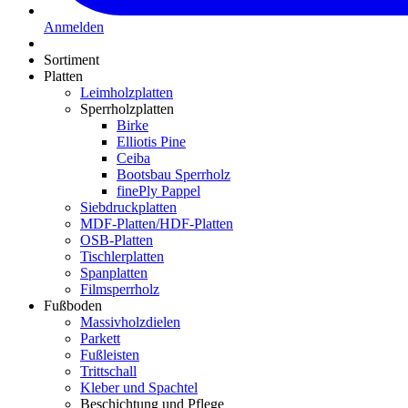
Anmelden
Sortiment
Platten
Leimholzplatten
Sperrholzplatten
Birke
Elliotis Pine
Ceiba
Bootsbau Sperrholz
finePly Pappel
Siebdruckplatten
MDF-Platten/HDF-Platten
OSB-Platten
Tischlerplatten
Spanplatten
Filmsperrholz
Fußboden
Massivholzdielen
Parkett
Fußleisten
Trittschall
Kleber und Spachtel
Beschichtung und Pflege