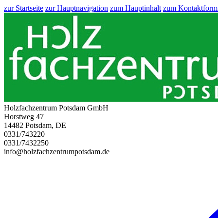
zur Startseite
zur Hauptnavigation
zum Hauptinhalt
zum Kontaktform
Holzfachzentrum Potsdam GmbH
Horstweg 47
14482 Potsdam, DE
0331/743220
0331/7432250
info@holzfachzentrumpotsdam.de