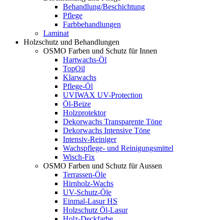
Behandlung/Beschichtung
Pflege
Farbbehandlungen
Laminat
Holzschutz und Behandlungen
OSMO Farben und Schutz für Innen
Hartwachs-Öl
TopOil
Klarwachs
Pflege-Öl
UVIWAX UV-Protection
Öl-Beize
Holzprotektor
Dekorwachs Transparente Töne
Dekorwachs Intensive Töne
Intensiv-Reiniger
Wachspflege- und Reinigungsmittel
Wisch-Fix
OSMO Farben und Schutz für Aussen
Terrassen-Öle
Hirnholz-Wachs
UV-Schutz-Öle
Einmal-Lasur HS
Holzschutz Öl-Lasur
Holz-Deckfarbe