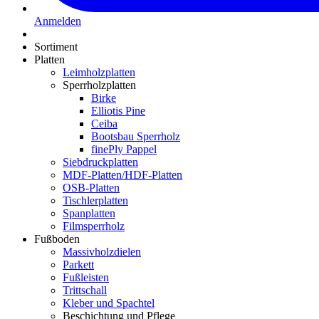
Anmelden
Sortiment
Platten
Leimholzplatten
Sperrholzplatten
Birke
Elliotis Pine
Ceiba
Bootsbau Sperrholz
finePly Pappel
Siebdruckplatten
MDF-Platten/HDF-Platten
OSB-Platten
Tischlerplatten
Spanplatten
Filmsperrholz
Fußboden
Massivholzdielen
Parkett
Fußleisten
Trittschall
Kleber und Spachtel
Beschichtung und Pflege