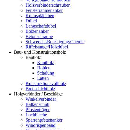
Holzverbinderschrauben
Fensterrahmenanker
Konusplättchen
Dübel
Langschaftdübel
Bolzenanker
Betonschraube
Schwerlast-Befestigung/Chemie
Riffelstange/Holzdübel
Bau- und Konstruktionsholz
Bauholz
Kantholz
Bohlen
Schalung
Latten
Konstruktionsvollholz
Brettschichtholz
Holzverbinder / Beschläge
Winkelverbinder
Balkenschuh
Pfostenträger
Lochbleche
Sparrenpfettenanker
Windrispenband