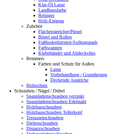
Klar-Öl Lasur
Landhausfarbe
Reiniger
Holz-Entgrau
Zubehör
Flächenstreicher/Pinsel
Bügel und Rollen
Fußbodenbürsten/Auftragspads
Farbwannen
Klebebänder und Abdeckvlies
Remmers
Farben und Schutz für Außen
Lasur
Vorbehandlung / Grundierung
Deckende Anstriche
Holzschutz
Schrauben / Nägel / Dübel
Spanplattenschrauben verzinkt
Spanplattenschrauben Edelstahl
Holzbauschrauben
Holzbauschrauben Tellerkopf
Terrassenschrauben
Dielenschrauben
Distanzschrauben
Verlegeplattenschrauben