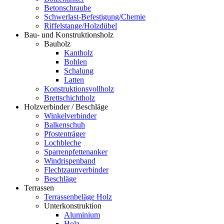
Betonschraube
Schwerlast-Befestigung/Chemie
Riffelstange/Holzdübel
Bau- und Konstruktionsholz
Bauholz
Kantholz
Bohlen
Schalung
Latten
Konstruktionsvollholz
Brettschichtholz
Holzverbinder / Beschläge
Winkelverbinder
Balkenschuh
Pfostenträger
Lochbleche
Sparrenpfettenanker
Windrispenband
Flechtzaunverbinder
Beschläge
Terrassen
Terrassenbeläge Holz
Unterkonstruktion
Aluminium
Holz