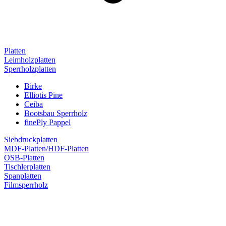
Platten
Leimholzplatten
Sperrholzplatten
Birke
Elliotis Pine
Ceiba
Bootsbau Sperrholz
finePly Pappel
Siebdruckplatten
MDF-Platten/HDF-Platten
OSB-Platten
Tischlerplatten
Spanplatten
Filmsperrholz