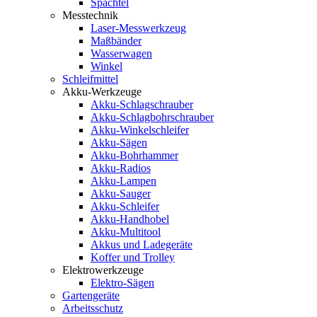
Spachtel
Messtechnik
Laser-Messwerkzeug
Maßbänder
Wasserwagen
Winkel
Schleifmittel
Akku-Werkzeuge
Akku-Schlagschrauber
Akku-Schlagbohrschrauber
Akku-Winkelschleifer
Akku-Sägen
Akku-Bohrhammer
Akku-Radios
Akku-Lampen
Akku-Sauger
Akku-Schleifer
Akku-Handhobel
Akku-Multitool
Akkus und Ladegeräte
Koffer und Trolley
Elektrowerkzeuge
Elektro-Sägen
Gartengeräte
Arbeitsschutz