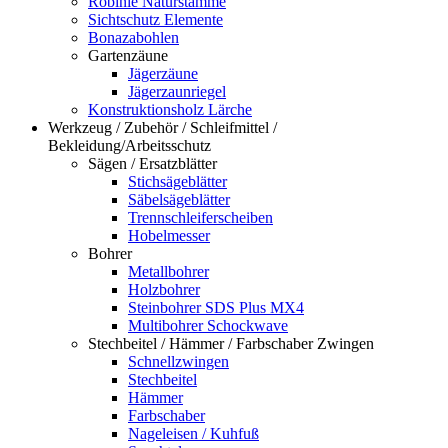
Robinie Naturstämme
Sichtschutz Elemente
Bonazabohlen
Gartenzäune
Jägerzäune
Jägerzaunriegel
Konstruktionsholz Lärche
Werkzeug / Zubehör / Schleifmittel /
Bekleidung/Arbeitsschutz
Sägen / Ersatzblätter
Stichsägeblätter
Säbelsägeblätter
Trennschleiferscheiben
Hobelmesser
Bohrer
Metallbohrer
Holzbohrer
Steinbohrer SDS Plus MX4
Multibohrer Schockwave
Stechbeitel / Hämmer / Farbschaber Zwingen
Schnellzwingen
Stechbeitel
Hämmer
Farbschaber
Nageleisen / Kuhfuß