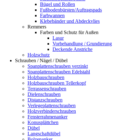
Bügel und Rollen
Fußbodenbürsten/Auftragspads
Farbwannen
Klebebänder und Abdeckvlies
Remmers
Farben und Schutz für Außen
Lasur
Vorbehandlung / Grundierung
Deckende Anstriche
Holzschutz
Schrauben / Nägel / Dübel
Spanplattenschrauben verzinkt
Spanplattenschrauben Edelstahl
Holzbauschrauben
Holzbauschrauben Tellerkopf
Terrassenschrauben
Dielenschrauben
Distanzschrauben
Verlegeplattenschrauben
Holzverbinderschrauben
Fensterrahmenanker
Konusplättchen
Dübel
Langschaftdübel
Bolzenanker