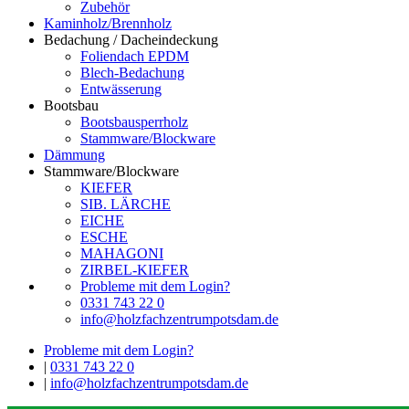
Zubehör
Kaminholz/Brennholz
Bedachung / Dacheindeckung
Foliendach EPDM
Blech-Bedachung
Entwässerung
Bootsbau
Bootsbausperrholz
Stammware/Blockware
Dämmung
Stammware/Blockware
KIEFER
SIB. LÄRCHE
EICHE
ESCHE
MAHAGONI
ZIRBEL-KIEFER
Probleme mit dem Login?
0331 743 22 0
info@holzfachzentrumpotsdam.de
Probleme mit dem Login?
|
0331 743 22 0
|
info@holzfachzentrumpotsdam.de