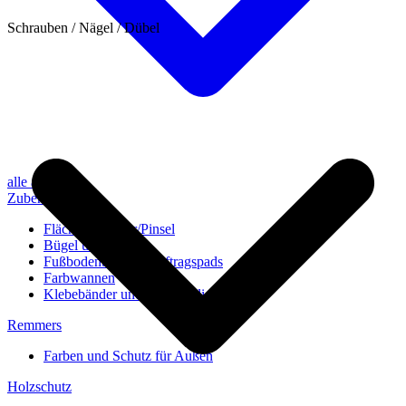
Schrauben / Nägel / Dübel
alle anzeigen
Zubehör
Flächenstreicher/Pinsel
Bügel und Rollen
Fußbodenbürsten/Auftragspads
Farbwannen
Klebebänder und Abdeckvlies
Remmers
Farben und Schutz für Außen
Holzschutz