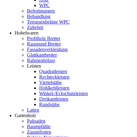
WPC
Befestigungen
Behandlung
Terrassenbeläge WPC
Zubehör
Hobelwaren
Profilholz Bretter
Rauspund Bretter
Fassadenverkleidung
Glattkantbretter
Rahmenhölzer
Leisten
Quadratleisten
Rechteckleisten
Viertelstäbe
Hohlkehlleisten
Winkel-/Eckschutzleisten
Dreikantleisten
Rundstäbe
Latten
Gartenholz
Palisaden
Baumpfähle
Zaunpfosten