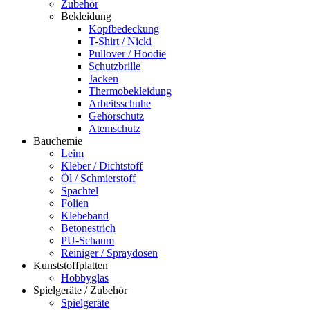
Zubehör
Bekleidung
Kopfbedeckung
T-Shirt / Nicki
Pullover / Hoodie
Schutzbrille
Jacken
Thermobekleidung
Arbeitsschuhe
Gehörschutz
Atemschutz
Bauchemie
Leim
Kleber / Dichtstoff
Öl / Schmierstoff
Spachtel
Folien
Klebeband
Betonestrich
PU-Schaum
Reiniger / Spraydosen
Kunststoffplatten
Hobbyglas
Spielgeräte / Zubehör
Spielgeräte