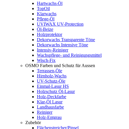
Hartwachs-Öl
TopOil
Klarwachs
Pflege-Öl
UVIWAX UV-Protection
Öl-Beize
Holzprotektor
Dekorwachs Transparente Töne
Dekorwachs Intensive Töne
Intensiv-Reiniger
Wachspflege- und Reinigungsmittel
Wisch-Fix
OSMO Farben und Schutz für Aussen
Terrassen-Öle
Hirnholz-Wachs
UV-Schutz-Öle
Einmal-Lasur HS
Holzschutz Öl-Lasur
Holz-Deckfarbe
Klar-Öl Lasur
Landhausfarbe
Reiniger
Holz-Entgrau
Zubehör
Flächenstreicher/Pinsel