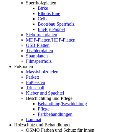
Sperrholzplatten
Birke
Elliotis Pine
Ceiba
Bootsbau Sperrholz
finePly Pappel
Siebdruckplatten
MDF-Platten/HDF-Platten
OSB-Platten
Tischlerplatten
Spanplatten
Filmsperrholz
Fußboden
Massivholzdielen
Parkett
Fußleisten
Trittschall
Kleber und Spachtel
Beschichtung und Pflege
Behandlung/Beschichtung
Pflege
Farbbehandlungen
Laminat
Holzschutz und Behandlungen
OSMO Farben und Schutz für Innen