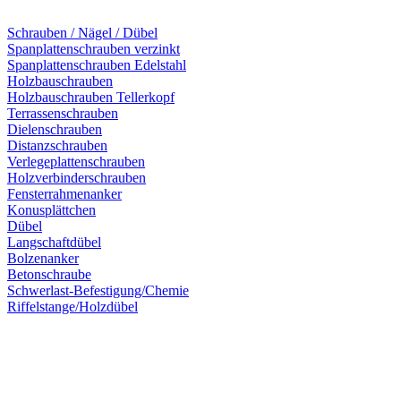
Schrauben / Nägel / Dübel
Spanplattenschrauben verzinkt
Spanplattenschrauben Edelstahl
Holzbauschrauben
Holzbauschrauben Tellerkopf
Terrassenschrauben
Dielenschrauben
Distanzschrauben
Verlegeplattenschrauben
Holzverbinderschrauben
Fensterrahmenanker
Konusplättchen
Dübel
Langschaftdübel
Bolzenanker
Betonschraube
Schwerlast-Befestigung/Chemie
Riffelstange/Holzdübel