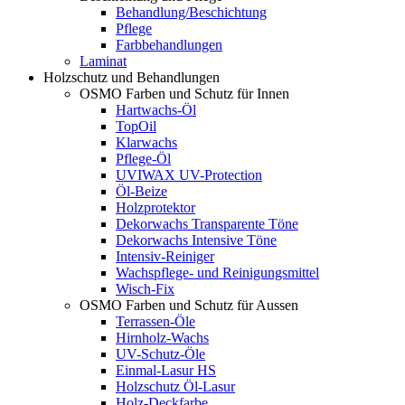
Behandlung/Beschichtung
Pflege
Farbbehandlungen
Laminat
Holzschutz und Behandlungen
OSMO Farben und Schutz für Innen
Hartwachs-Öl
TopOil
Klarwachs
Pflege-Öl
UVIWAX UV-Protection
Öl-Beize
Holzprotektor
Dekorwachs Transparente Töne
Dekorwachs Intensive Töne
Intensiv-Reiniger
Wachspflege- und Reinigungsmittel
Wisch-Fix
OSMO Farben und Schutz für Aussen
Terrassen-Öle
Hirnholz-Wachs
UV-Schutz-Öle
Einmal-Lasur HS
Holzschutz Öl-Lasur
Holz-Deckfarbe