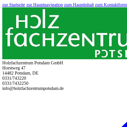
zur Startseite
zur Hauptnavigation
zum Hauptinhalt
zum Kontaktform
Holzfachzentrum Potsdam GmbH
Horstweg 47
14482 Potsdam, DE
0331/743220
0331/7432250
info@holzfachzentrumpotsdam.de