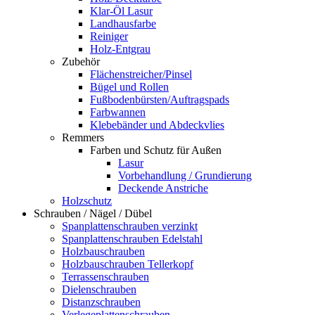
Klar-Öl Lasur
Landhausfarbe
Reiniger
Holz-Entgrau
Zubehör
Flächenstreicher/Pinsel
Bügel und Rollen
Fußbodenbürsten/Auftragspads
Farbwannen
Klebebänder und Abdeckvlies
Remmers
Farben und Schutz für Außen
Lasur
Vorbehandlung / Grundierung
Deckende Anstriche
Holzschutz
Schrauben / Nägel / Dübel
Spanplattenschrauben verzinkt
Spanplattenschrauben Edelstahl
Holzbauschrauben
Holzbauschrauben Tellerkopf
Terrassenschrauben
Dielenschrauben
Distanzschrauben
Verlegeplattenschrauben