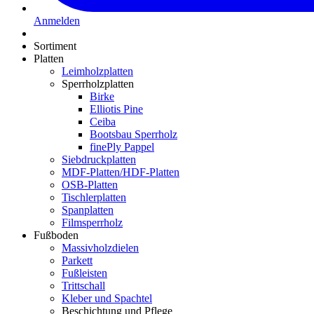
Anmelden
Sortiment
Platten
Leimholzplatten
Sperrholzplatten
Birke
Elliotis Pine
Ceiba
Bootsbau Sperrholz
finePly Pappel
Siebdruckplatten
MDF-Platten/HDF-Platten
OSB-Platten
Tischlerplatten
Spanplatten
Filmsperrholz
Fußboden
Massivholzdielen
Parkett
Fußleisten
Trittschall
Kleber und Spachtel
Beschichtung und Pflege