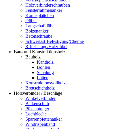
Holzverbinderschrauben
Fensterrahmenanker
Konusplättchen
Dübel
Langschaftdübel
Bolzenanker
Betonschraube
Schwerlast-Befestigung/Chemie
Riffelstange/Holzdübel
Bau- und Konstruktionsholz
Bauholz
Kantholz
Bohlen
Schalung
Latten
Konstruktionsvollholz
Brettschichtholz
Holzverbinder / Beschläge
Winkelverbinder
Balkenschuh
Pfostenträger
Lochbleche
Sparrenpfettenanker
Windrispenband