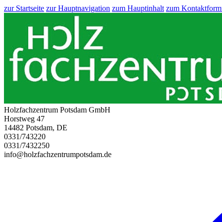
zur Startseite
zur Hauptnavigation
zum Hauptinhalt
zum Kontaktform
Holzfachzentrum Potsdam GmbH
Horstweg 47
14482 Potsdam, DE
0331/743220
0331/7432250
info@holzfachzentrumpotsdam.de