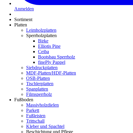
Anmelden
Sortiment
Platten
Leimholzplatten
Sperrholzplatten
Birke
Elliotis Pine
Ceiba
Bootsbau Sperrholz
finePly Pappel
Siebdruckplatten
MDF-Platten/HDF-Platten
OSB-Platten
Tischlerplatten
Spanplatten
Filmsperrholz
Fußboden
Massivholzdielen
Parkett
Fußleisten
Trittschall
Kleber und Spachtel
Beschichtung und Pflege