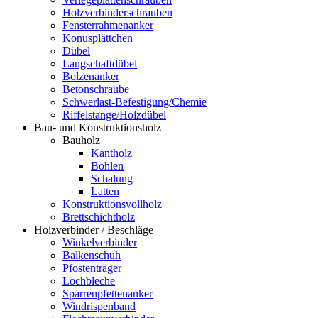
Holzverbinderschrauben
Fensterrahmenanker
Konusplättchen
Dübel
Langschaftdübel
Bolzenanker
Betonschraube
Schwerlast-Befestigung/Chemie
Riffelstange/Holzdübel
Bau- und Konstruktionsholz
Bauholz
Kantholz
Bohlen
Schalung
Latten
Konstruktionsvollholz
Brettschichtholz
Holzverbinder / Beschläge
Winkelverbinder
Balkenschuh
Pfostenträger
Lochbleche
Sparrenpfettenanker
Windrispenband