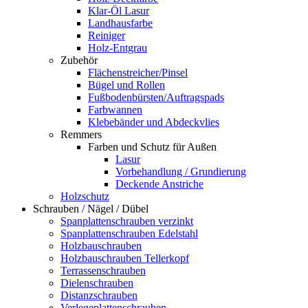
Klar-Öl Lasur
Landhausfarbe
Reiniger
Holz-Entgrau
Zubehör
Flächenstreicher/Pinsel
Bügel und Rollen
Fußbodenbürsten/Auftragspads
Farbwannen
Klebebänder und Abdeckvlies
Remmers
Farben und Schutz für Außen
Lasur
Vorbehandlung / Grundierung
Deckende Anstriche
Holzschutz
Schrauben / Nägel / Dübel
Spanplattenschrauben verzinkt
Spanplattenschrauben Edelstahl
Holzbauschrauben
Holzbauschrauben Tellerkopf
Terrassenschrauben
Dielenschrauben
Distanzschrauben
Verlegeplattenschrauben