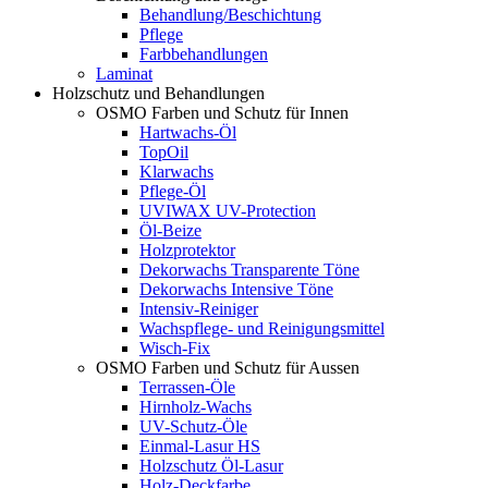
Behandlung/Beschichtung
Pflege
Farbbehandlungen
Laminat
Holzschutz und Behandlungen
OSMO Farben und Schutz für Innen
Hartwachs-Öl
TopOil
Klarwachs
Pflege-Öl
UVIWAX UV-Protection
Öl-Beize
Holzprotektor
Dekorwachs Transparente Töne
Dekorwachs Intensive Töne
Intensiv-Reiniger
Wachspflege- und Reinigungsmittel
Wisch-Fix
OSMO Farben und Schutz für Aussen
Terrassen-Öle
Hirnholz-Wachs
UV-Schutz-Öle
Einmal-Lasur HS
Holzschutz Öl-Lasur
Holz-Deckfarbe