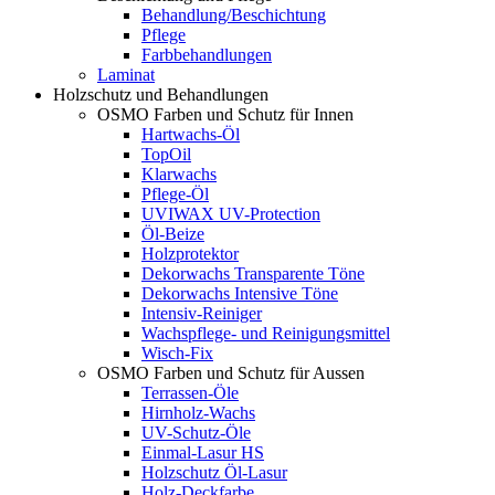
Behandlung/Beschichtung
Pflege
Farbbehandlungen
Laminat
Holzschutz und Behandlungen
OSMO Farben und Schutz für Innen
Hartwachs-Öl
TopOil
Klarwachs
Pflege-Öl
UVIWAX UV-Protection
Öl-Beize
Holzprotektor
Dekorwachs Transparente Töne
Dekorwachs Intensive Töne
Intensiv-Reiniger
Wachspflege- und Reinigungsmittel
Wisch-Fix
OSMO Farben und Schutz für Aussen
Terrassen-Öle
Hirnholz-Wachs
UV-Schutz-Öle
Einmal-Lasur HS
Holzschutz Öl-Lasur
Holz-Deckfarbe