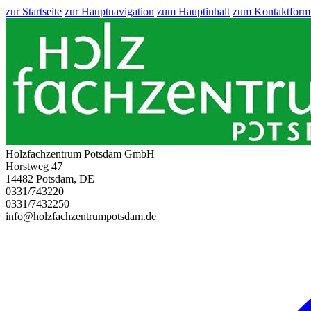
zur Startseite
zur Hauptnavigation
zum Hauptinhalt
zum Kontaktform
Holzfachzentrum Potsdam GmbH
Horstweg 47
14482 Potsdam, DE
0331/743220
0331/7432250
info@holzfachzentrumpotsdam.de