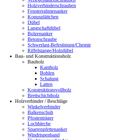
Holzverbinderschrauben
Fensterrahmenanker
Konusplättchen
Dübel
Langschaftdübel
Bolzenanker
Betonschraube
Schwerlast-Befestigung/Chemie
Riffelstange/Holzdübel
Bau- und Konstruktionsholz
Bauholz
Kantholz
Bohlen
Schalung
Latten
Konstruktionsvollholz
Brettschichtholz
Holzverbinder / Beschläge
Winkelverbinder
Balkenschuh
Pfostenträger
Lochbleche
Sparrenpfettenanker
Windrispenband