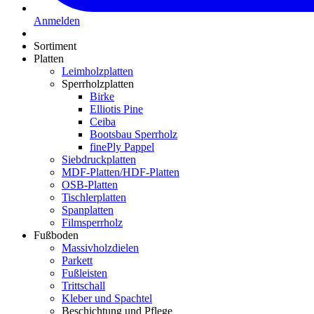
Anmelden
Sortiment
Platten
Leimholzplatten
Sperrholzplatten
Birke
Elliotis Pine
Ceiba
Bootsbau Sperrholz
finePly Pappel
Siebdruckplatten
MDF-Platten/HDF-Platten
OSB-Platten
Tischlerplatten
Spanplatten
Filmsperrholz
Fußboden
Massivholzdielen
Parkett
Fußleisten
Trittschall
Kleber und Spachtel
Beschichtung und Pflege