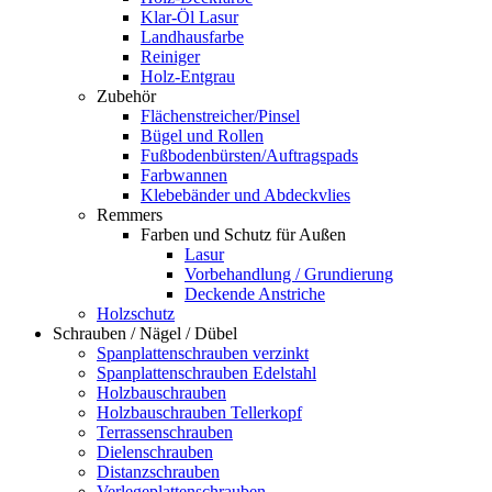
Klar-Öl Lasur
Landhausfarbe
Reiniger
Holz-Entgrau
Zubehör
Flächenstreicher/Pinsel
Bügel und Rollen
Fußbodenbürsten/Auftragspads
Farbwannen
Klebebänder und Abdeckvlies
Remmers
Farben und Schutz für Außen
Lasur
Vorbehandlung / Grundierung
Deckende Anstriche
Holzschutz
Schrauben / Nägel / Dübel
Spanplattenschrauben verzinkt
Spanplattenschrauben Edelstahl
Holzbauschrauben
Holzbauschrauben Tellerkopf
Terrassenschrauben
Dielenschrauben
Distanzschrauben
Verlegeplattenschrauben