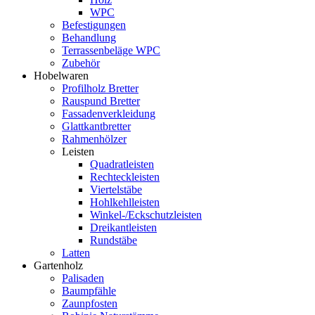
WPC
Befestigungen
Behandlung
Terrassenbeläge WPC
Zubehör
Hobelwaren
Profilholz Bretter
Rauspund Bretter
Fassadenverkleidung
Glattkantbretter
Rahmenhölzer
Leisten
Quadratleisten
Rechteckleisten
Viertelstäbe
Hohlkehlleisten
Winkel-/Eckschutzleisten
Dreikantleisten
Rundstäbe
Latten
Gartenholz
Palisaden
Baumpfähle
Zaunpfosten