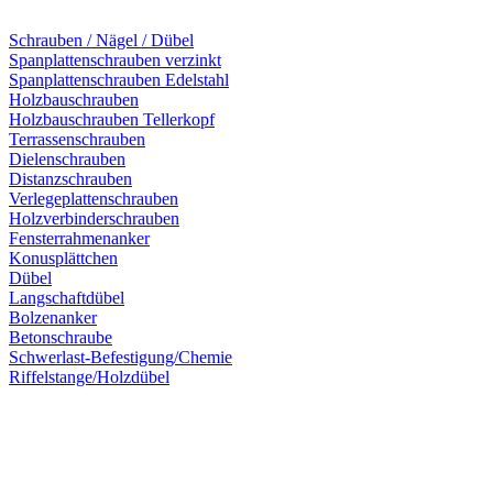
Schrauben / Nägel / Dübel
Spanplattenschrauben verzinkt
Spanplattenschrauben Edelstahl
Holzbauschrauben
Holzbauschrauben Tellerkopf
Terrassenschrauben
Dielenschrauben
Distanzschrauben
Verlegeplattenschrauben
Holzverbinderschrauben
Fensterrahmenanker
Konusplättchen
Dübel
Langschaftdübel
Bolzenanker
Betonschraube
Schwerlast-Befestigung/Chemie
Riffelstange/Holzdübel