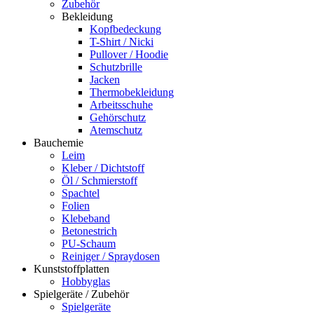
Zubehör
Bekleidung
Kopfbedeckung
T-Shirt / Nicki
Pullover / Hoodie
Schutzbrille
Jacken
Thermobekleidung
Arbeitsschuhe
Gehörschutz
Atemschutz
Bauchemie
Leim
Kleber / Dichtstoff
Öl / Schmierstoff
Spachtel
Folien
Klebeband
Betonestrich
PU-Schaum
Reiniger / Spraydosen
Kunststoffplatten
Hobbyglas
Spielgeräte / Zubehör
Spielgeräte