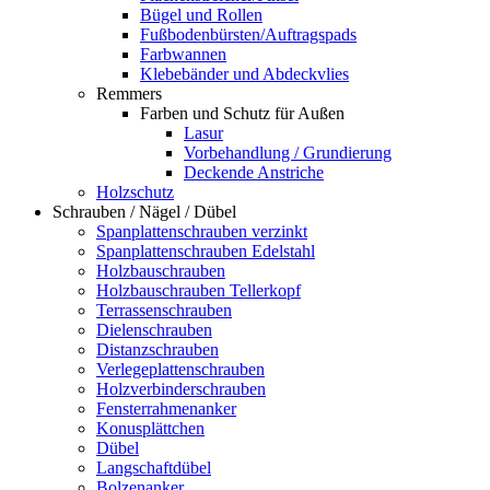
Bügel und Rollen
Fußbodenbürsten/Auftragspads
Farbwannen
Klebebänder und Abdeckvlies
Remmers
Farben und Schutz für Außen
Lasur
Vorbehandlung / Grundierung
Deckende Anstriche
Holzschutz
Schrauben / Nägel / Dübel
Spanplattenschrauben verzinkt
Spanplattenschrauben Edelstahl
Holzbauschrauben
Holzbauschrauben Tellerkopf
Terrassenschrauben
Dielenschrauben
Distanzschrauben
Verlegeplattenschrauben
Holzverbinderschrauben
Fensterrahmenanker
Konusplättchen
Dübel
Langschaftdübel
Bolzenanker