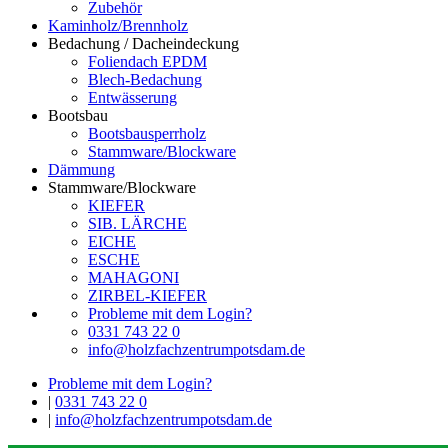
Zubehör
Kaminholz/Brennholz
Bedachung / Dacheindeckung
Foliendach EPDM
Blech-Bedachung
Entwässerung
Bootsbau
Bootsbausperrholz
Stammware/Blockware
Dämmung
Stammware/Blockware
KIEFER
SIB. LÄRCHE
EICHE
ESCHE
MAHAGONI
ZIRBEL-KIEFER
Probleme mit dem Login?
0331 743 22 0
info@holzfachzentrumpotsdam.de
Probleme mit dem Login?
|
0331 743 22 0
|
info@holzfachzentrumpotsdam.de