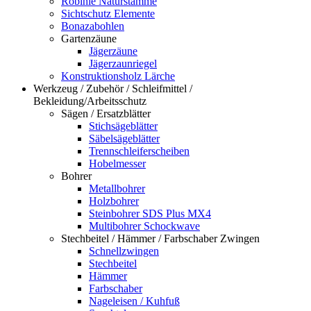
Robinie Naturstämme
Sichtschutz Elemente
Bonazabohlen
Gartenzäune
Jägerzäune
Jägerzaunriegel
Konstruktionsholz Lärche
Werkzeug / Zubehör / Schleifmittel /
Bekleidung/Arbeitsschutz
Sägen / Ersatzblätter
Stichsägeblätter
Säbelsägeblätter
Trennschleiferscheiben
Hobelmesser
Bohrer
Metallbohrer
Holzbohrer
Steinbohrer SDS Plus MX4
Multibohrer Schockwave
Stechbeitel / Hämmer / Farbschaber Zwingen
Schnellzwingen
Stechbeitel
Hämmer
Farbschaber
Nageleisen / Kuhfuß