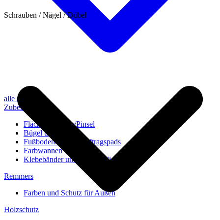
Schrauben / Nägel / Dübel
alle anzeigen
Zubehör
Flächenstreicher/Pinsel
Bügel und Rollen
Fußbodenbürsten/Auftragspads
Farbwannen
Klebebänder und Abdeckvlies
Remmers
Farben und Schutz für Außen
Holzschutz