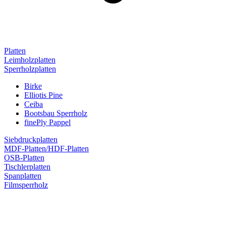
Platten
Leimholzplatten
Sperrholzplatten
Birke
Elliotis Pine
Ceiba
Bootsbau Sperrholz
finePly Pappel
Siebdruckplatten
MDF-Platten/HDF-Platten
OSB-Platten
Tischlerplatten
Spanplatten
Filmsperrholz