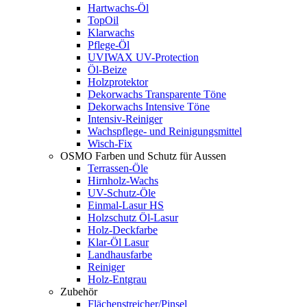
Hartwachs-Öl
TopOil
Klarwachs
Pflege-Öl
UVIWAX UV-Protection
Öl-Beize
Holzprotektor
Dekorwachs Transparente Töne
Dekorwachs Intensive Töne
Intensiv-Reiniger
Wachspflege- und Reinigungsmittel
Wisch-Fix
OSMO Farben und Schutz für Aussen
Terrassen-Öle
Hirnholz-Wachs
UV-Schutz-Öle
Einmal-Lasur HS
Holzschutz Öl-Lasur
Holz-Deckfarbe
Klar-Öl Lasur
Landhausfarbe
Reiniger
Holz-Entgrau
Zubehör
Flächenstreicher/Pinsel