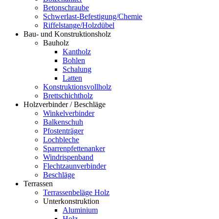
Betonschraube
Schwerlast-Befestigung/Chemie
Riffelstange/Holzdübel
Bau- und Konstruktionsholz
Bauholz
Kantholz
Bohlen
Schalung
Latten
Konstruktionsvollholz
Brettschichtholz
Holzverbinder / Beschläge
Winkelverbinder
Balkenschuh
Pfostenträger
Lochbleche
Sparrenpfettenanker
Windrispenband
Flechtzaunverbinder
Beschläge
Terrassen
Terrassenbeläge Holz
Unterkonstruktion
Aluminium
Holz