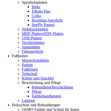
Sperrholzplatten
Birke
Elliotis Pine
Ceiba
Bootsbau Sperrholz
finePly Pappel
Siebdruckplatten
MDF-Platten/HDF-Platten
OSB-Platten
Tischlerplatten
Spanplatten
Filmsperrholz
Fußboden
Massivholzdielen
Parkett
Fußleisten
Trittschall
Kleber und Spachtel
Beschichtung und Pflege
Behandlung/Beschichtung
Pflege
Farbbehandlungen
Laminat
Holzschutz und Behandlungen
OSMO Farben und Schutz für Innen