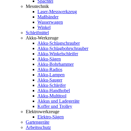
Spachtel
Messtechnik
Laser-Messwerkzeug
Maßbänder
Wasserwagen
Winkel
Schleifmittel
Akku-Werkzeuge
Akku-Schlagschrauber
Akku-Schlagbohrschrauber
Akku-Winkelschleifer
Akku-Sägen
Akku-Bohrhammer
Akku-Radios
Akku-Lampen
Akku-Sauger
Akku-Schleifer
Akku-Handhobel
Akku-Multitool
Akkus und Ladegeräte
Koffer und Trolley
Elektrowerkzeuge
Elektro-Sägen
Gartengeräte
Arbeitsschutz