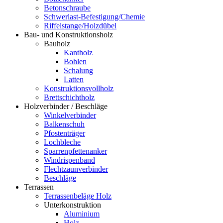
Betonschraube
Schwerlast-Befestigung/Chemie
Riffelstange/Holzdübel
Bau- und Konstruktionsholz
Bauholz
Kantholz
Bohlen
Schalung
Latten
Konstruktionsvollholz
Brettschichtholz
Holzverbinder / Beschläge
Winkelverbinder
Balkenschuh
Pfostenträger
Lochbleche
Sparrenpfettenanker
Windrispenband
Flechtzaunverbinder
Beschläge
Terrassen
Terrassenbeläge Holz
Unterkonstruktion
Aluminium
Holz