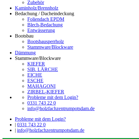
Zubehör
Kaminholz/Brennholz
Bedachung / Dacheindeckung
Foliendach EPDM
Blech-Bedachung
Entwässerung
Bootsbau
Bootsbausperrholz
Stammware/Blockware
Dämmung
Stammware/Blockware
KIEFER
SIB. LÄRCHE
EICHE
ESCHE
MAHAGONI
ZIRBEL-KIEFER
Probleme mit dem Login?
0331 743 22 0
info@holzfachzentrumpotsdam.de
Probleme mit dem Login?
|
0331 743 22 0
|
info@holzfachzentrumpotsdam.de