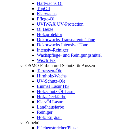
Hartwachs-Öl
TopOil
Klarwachs
Pflege-Öl
UVIWAX UV-Protection
Öl-Beize
Holzprotektor
Dekorwachs Transparente Töne
Dekorwachs Intensive Töne
Intensiv-Reiniger
Wachspflege- und Reinigungsmittel
Wisch-Fix
OSMO Farben und Schutz für Aussen
Terrassen-Öle
Hirnholz-Wachs
UV-Schutz-Öle
Einmal-Lasur HS
Holzschutz Öl-Lasur
Holz-Deckfarbe
Klar-Öl Lasur
Landhausfarbe
Reiniger
Holz-Entgrau
Zubehör
Flächenstreicher/Pinsel