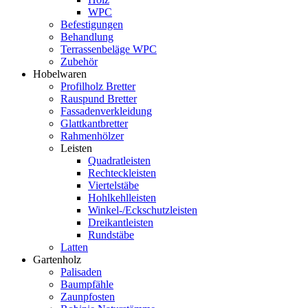
WPC
Befestigungen
Behandlung
Terrassenbeläge WPC
Zubehör
Hobelwaren
Profilholz Bretter
Rauspund Bretter
Fassadenverkleidung
Glattkantbretter
Rahmenhölzer
Leisten
Quadratleisten
Rechteckleisten
Viertelstäbe
Hohlkehlleisten
Winkel-/Eckschutzleisten
Dreikantleisten
Rundstäbe
Latten
Gartenholz
Palisaden
Baumpfähle
Zaunpfosten