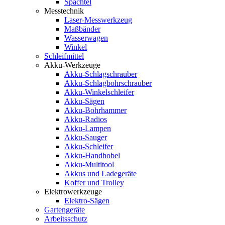
Spachtel
Messtechnik
Laser-Messwerkzeug
Maßbänder
Wasserwagen
Winkel
Schleifmittel
Akku-Werkzeuge
Akku-Schlagschrauber
Akku-Schlagbohrschrauber
Akku-Winkelschleifer
Akku-Sägen
Akku-Bohrhammer
Akku-Radios
Akku-Lampen
Akku-Sauger
Akku-Schleifer
Akku-Handhobel
Akku-Multitool
Akkus und Ladegeräte
Koffer und Trolley
Elektrowerkzeuge
Elektro-Sägen
Gartengeräte
Arbeitsschutz