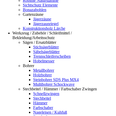
Robinie Naturstämme
Sichtschutz Elemente
Bonazabohlen
Gartenzäune
Jägerzäune
Jägerzaunriegel
Konstruktionsholz Lärche
Werkzeug / Zubehör / Schleifmittel /
Bekleidung/Arbeitsschutz
Sägen / Ersatzblätter
Stichsägeblätter
Säbelsägeblätter
Trennschleiferscheiben
Hobelmesser
Bohrer
Metallbohrer
Holzbohrer
Steinbohrer SDS Plus MX4
Multibohrer Schockwave
Stechbeitel / Hämmer / Farbschaber Zwingen
Schnellzwingen
Stechbeitel
Hämmer
Farbschaber
Nageleisen / Kuhfuß