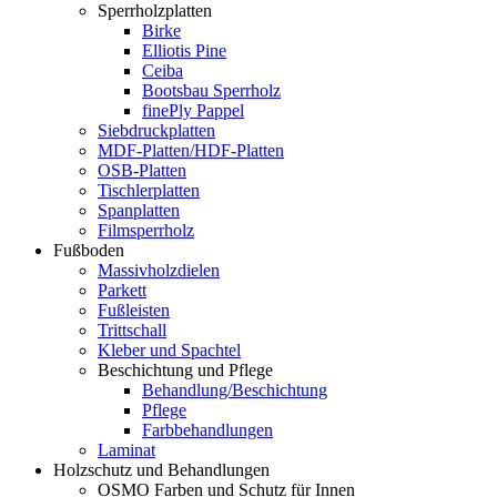
Sperrholzplatten
Birke
Elliotis Pine
Ceiba
Bootsbau Sperrholz
finePly Pappel
Siebdruckplatten
MDF-Platten/HDF-Platten
OSB-Platten
Tischlerplatten
Spanplatten
Filmsperrholz
Fußboden
Massivholzdielen
Parkett
Fußleisten
Trittschall
Kleber und Spachtel
Beschichtung und Pflege
Behandlung/Beschichtung
Pflege
Farbbehandlungen
Laminat
Holzschutz und Behandlungen
OSMO Farben und Schutz für Innen