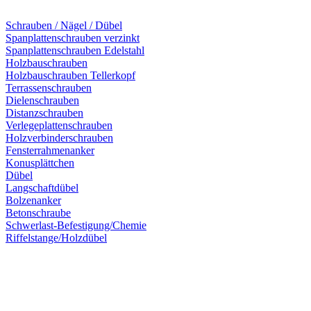
Schrauben / Nägel / Dübel
Spanplattenschrauben verzinkt
Spanplattenschrauben Edelstahl
Holzbauschrauben
Holzbauschrauben Tellerkopf
Terrassenschrauben
Dielenschrauben
Distanzschrauben
Verlegeplattenschrauben
Holzverbinderschrauben
Fensterrahmenanker
Konusplättchen
Dübel
Langschaftdübel
Bolzenanker
Betonschraube
Schwerlast-Befestigung/Chemie
Riffelstange/Holzdübel