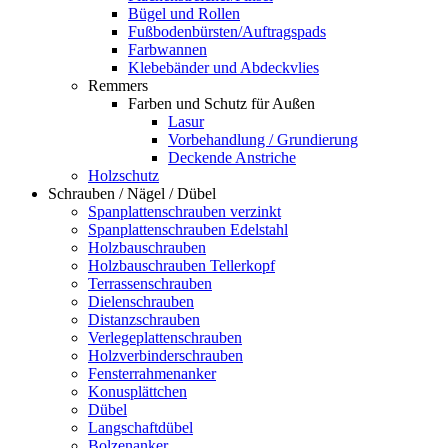
Bügel und Rollen
Fußbodenbürsten/Auftragspads
Farbwannen
Klebebänder und Abdeckvlies
Remmers
Farben und Schutz für Außen
Lasur
Vorbehandlung / Grundierung
Deckende Anstriche
Holzschutz
Schrauben / Nägel / Dübel
Spanplattenschrauben verzinkt
Spanplattenschrauben Edelstahl
Holzbauschrauben
Holzbauschrauben Tellerkopf
Terrassenschrauben
Dielenschrauben
Distanzschrauben
Verlegeplattenschrauben
Holzverbinderschrauben
Fensterrahmenanker
Konusplättchen
Dübel
Langschaftdübel
Bolzenanker