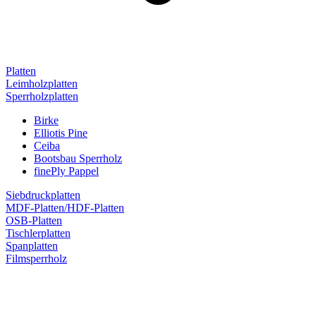
Platten
Leimholzplatten
Sperrholzplatten
Birke
Elliotis Pine
Ceiba
Bootsbau Sperrholz
finePly Pappel
Siebdruckplatten
MDF-Platten/HDF-Platten
OSB-Platten
Tischlerplatten
Spanplatten
Filmsperrholz