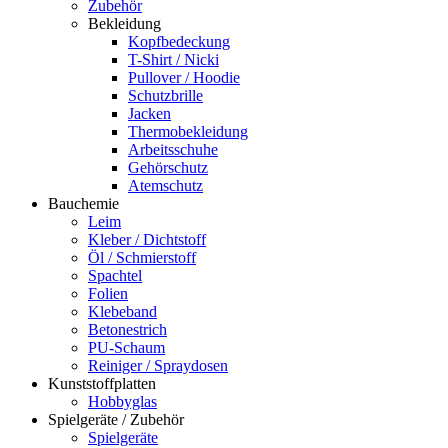
Zubehör
Bekleidung
Kopfbedeckung
T-Shirt / Nicki
Pullover / Hoodie
Schutzbrille
Jacken
Thermobekleidung
Arbeitsschuhe
Gehörschutz
Atemschutz
Bauchemie
Leim
Kleber / Dichtstoff
Öl / Schmierstoff
Spachtel
Folien
Klebeband
Betonestrich
PU-Schaum
Reiniger / Spraydosen
Kunststoffplatten
Hobbyglas
Spielgeräte / Zubehör
Spielgeräte