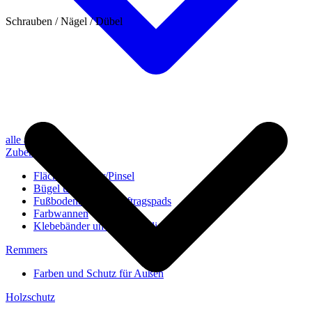
Schrauben / Nägel / Dübel
alle anzeigen
Zubehör
Flächenstreicher/Pinsel
Bügel und Rollen
Fußbodenbürsten/Auftragspads
Farbwannen
Klebebänder und Abdeckvlies
Remmers
Farben und Schutz für Außen
Holzschutz