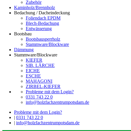
Zubehör
Kaminholz/Brennholz
Bedachung / Dacheindeckung
Foliendach EPDM
Blech-Bedachung
Entwässerung
Bootsbau
Bootsbausperrholz
Stammware/Blockware
Dämmung
Stammware/Blockware
KIEFER
SIB. LÄRCHE
EICHE
ESCHE
MAHAGONI
ZIRBEL-KIEFER
Probleme mit dem Login?
0331 743 22 0
info@holzfachzentrumpotsdam.de
Probleme mit dem Login?
|
0331 743 22 0
|
info@holzfachzentrumpotsdam.de