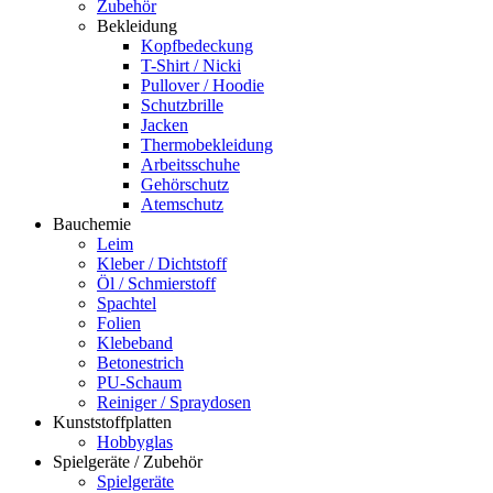
Zubehör
Bekleidung
Kopfbedeckung
T-Shirt / Nicki
Pullover / Hoodie
Schutzbrille
Jacken
Thermobekleidung
Arbeitsschuhe
Gehörschutz
Atemschutz
Bauchemie
Leim
Kleber / Dichtstoff
Öl / Schmierstoff
Spachtel
Folien
Klebeband
Betonestrich
PU-Schaum
Reiniger / Spraydosen
Kunststoffplatten
Hobbyglas
Spielgeräte / Zubehör
Spielgeräte