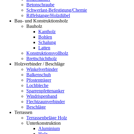
Betonschraube
Schwerlast-Befestigung/Chemie
Riffelstange/Holzdübel
Bau- und Konstruktionsholz
Bauholz
Kantholz
Bohlen
Schalung
Latten
Konstruktionsvollholz
Brettschichtholz
Holzverbinder / Beschläge
Winkelverbinder
Balkenschuh
Pfostenträger
Lochbleche
Sparrenpfettenanker
Windrispenband
Flechtzaunverbinder
Beschläge
Terrassen
Terrassenbeläge Holz
Unterkonstruktion
Aluminium
Holz