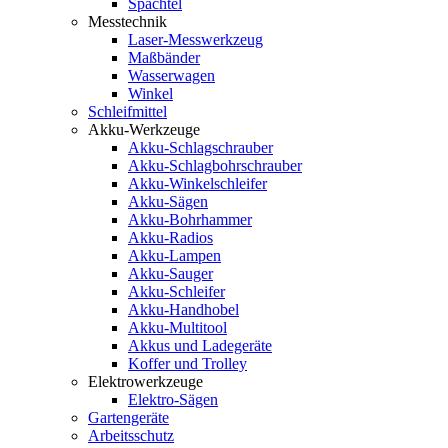
Spachtel
Messtechnik
Laser-Messwerkzeug
Maßbänder
Wasserwagen
Winkel
Schleifmittel
Akku-Werkzeuge
Akku-Schlagschrauber
Akku-Schlagbohrschrauber
Akku-Winkelschleifer
Akku-Sägen
Akku-Bohrhammer
Akku-Radios
Akku-Lampen
Akku-Sauger
Akku-Schleifer
Akku-Handhobel
Akku-Multitool
Akkus und Ladegeräte
Koffer und Trolley
Elektrowerkzeuge
Elektro-Sägen
Gartengeräte
Arbeitsschutz