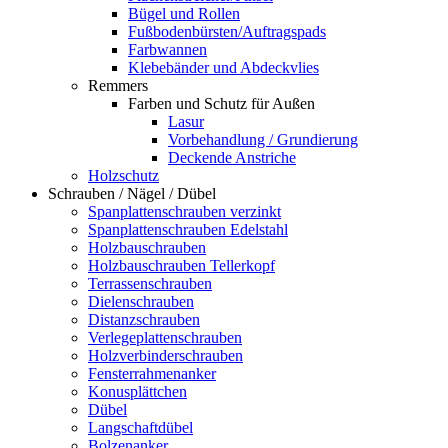
Bügel und Rollen
Fußbodenbürsten/Auftragspads
Farbwannen
Klebebänder und Abdeckvlies
Remmers
Farben und Schutz für Außen
Lasur
Vorbehandlung / Grundierung
Deckende Anstriche
Holzschutz
Schrauben / Nägel / Dübel
Spanplattenschrauben verzinkt
Spanplattenschrauben Edelstahl
Holzbauschrauben
Holzbauschrauben Tellerkopf
Terrassenschrauben
Dielenschrauben
Distanzschrauben
Verlegeplattenschrauben
Holzverbinderschrauben
Fensterrahmenanker
Konusplättchen
Dübel
Langschaftdübel
Bolzenanker