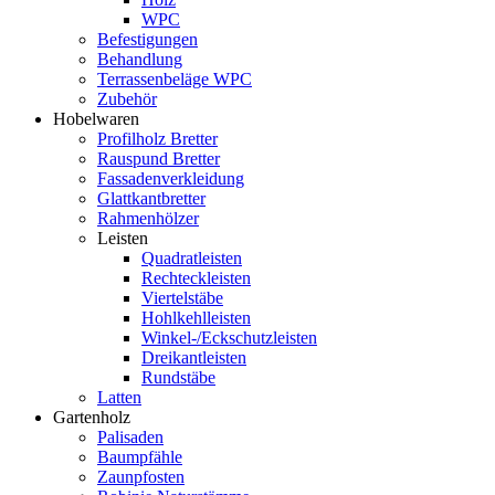
WPC
Befestigungen
Behandlung
Terrassenbeläge WPC
Zubehör
Hobelwaren
Profilholz Bretter
Rauspund Bretter
Fassadenverkleidung
Glattkantbretter
Rahmenhölzer
Leisten
Quadratleisten
Rechteckleisten
Viertelstäbe
Hohlkehlleisten
Winkel-/Eckschutzleisten
Dreikantleisten
Rundstäbe
Latten
Gartenholz
Palisaden
Baumpfähle
Zaunpfosten