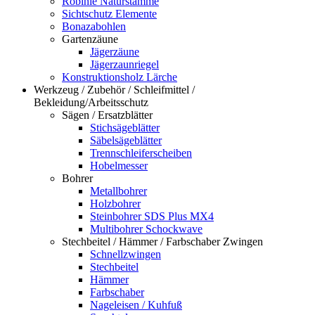
Robinie Naturstämme
Sichtschutz Elemente
Bonazabohlen
Gartenzäune
Jägerzäune
Jägerzaunriegel
Konstruktionsholz Lärche
Werkzeug / Zubehör / Schleifmittel /
Bekleidung/Arbeitsschutz
Sägen / Ersatzblätter
Stichsägeblätter
Säbelsägeblätter
Trennschleiferscheiben
Hobelmesser
Bohrer
Metallbohrer
Holzbohrer
Steinbohrer SDS Plus MX4
Multibohrer Schockwave
Stechbeitel / Hämmer / Farbschaber Zwingen
Schnellzwingen
Stechbeitel
Hämmer
Farbschaber
Nageleisen / Kuhfuß