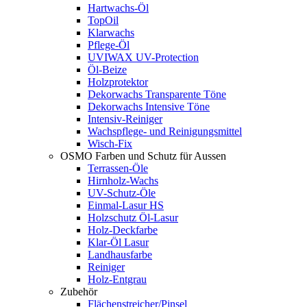
Hartwachs-Öl
TopOil
Klarwachs
Pflege-Öl
UVIWAX UV-Protection
Öl-Beize
Holzprotektor
Dekorwachs Transparente Töne
Dekorwachs Intensive Töne
Intensiv-Reiniger
Wachspflege- und Reinigungsmittel
Wisch-Fix
OSMO Farben und Schutz für Aussen
Terrassen-Öle
Hirnholz-Wachs
UV-Schutz-Öle
Einmal-Lasur HS
Holzschutz Öl-Lasur
Holz-Deckfarbe
Klar-Öl Lasur
Landhausfarbe
Reiniger
Holz-Entgrau
Zubehör
Flächenstreicher/Pinsel