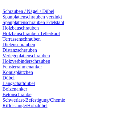
Schrauben / Nägel / Dübel
Spanplattenschrauben verzinkt
Spanplattenschrauben Edelstahl
Holzbauschrauben
Holzbauschrauben Tellerkopf
Terrassenschrauben
Dielenschrauben
Distanzschrauben
Verlegeplattenschrauben
Holzverbinderschrauben
Fensterrahmenanker
Konusplättchen
Dübel
Langschaftdübel
Bolzenanker
Betonschraube
Schwerlast-Befestigung/Chemie
Riffelstange/Holzdübel