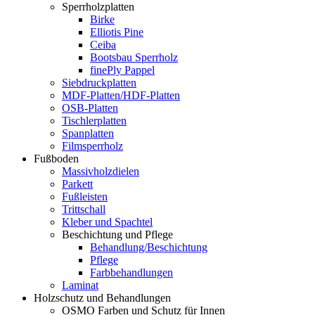
Sperrholzplatten
Birke
Elliotis Pine
Ceiba
Bootsbau Sperrholz
finePly Pappel
Siebdruckplatten
MDF-Platten/HDF-Platten
OSB-Platten
Tischlerplatten
Spanplatten
Filmsperrholz
Fußboden
Massivholzdielen
Parkett
Fußleisten
Trittschall
Kleber und Spachtel
Beschichtung und Pflege
Behandlung/Beschichtung
Pflege
Farbbehandlungen
Laminat
Holzschutz und Behandlungen
OSMO Farben und Schutz für Innen