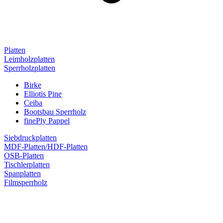
Platten
Leimholzplatten
Sperrholzplatten
Birke
Elliotis Pine
Ceiba
Bootsbau Sperrholz
finePly Pappel
Siebdruckplatten
MDF-Platten/HDF-Platten
OSB-Platten
Tischlerplatten
Spanplatten
Filmsperrholz