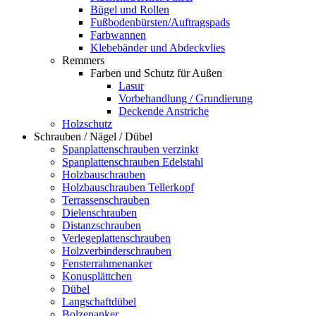
Bügel und Rollen
Fußbodenbürsten/Auftragspads
Farbwannen
Klebebänder und Abdeckvlies
Remmers
Farben und Schutz für Außen
Lasur
Vorbehandlung / Grundierung
Deckende Anstriche
Holzschutz
Schrauben / Nägel / Dübel
Spanplattenschrauben verzinkt
Spanplattenschrauben Edelstahl
Holzbauschrauben
Holzbauschrauben Tellerkopf
Terrassenschrauben
Dielenschrauben
Distanzschrauben
Verlegeplattenschrauben
Holzverbinderschrauben
Fensterrahmenanker
Konusplättchen
Dübel
Langschaftdübel
Bolzenanker