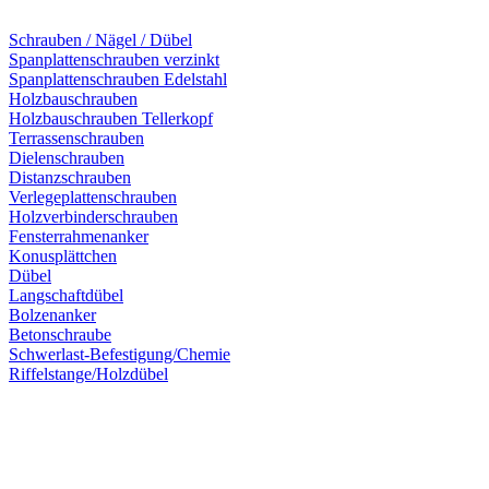
Schrauben / Nägel / Dübel
Spanplattenschrauben verzinkt
Spanplattenschrauben Edelstahl
Holzbauschrauben
Holzbauschrauben Tellerkopf
Terrassenschrauben
Dielenschrauben
Distanzschrauben
Verlegeplattenschrauben
Holzverbinderschrauben
Fensterrahmenanker
Konusplättchen
Dübel
Langschaftdübel
Bolzenanker
Betonschraube
Schwerlast-Befestigung/Chemie
Riffelstange/Holzdübel