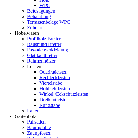
WPC
Befestigungen
Behandlung
Terrassenbeläge WPC
Zubehör
Hobelwaren
Profilholz Bretter
Rauspund Bretter
Fassadenverkleidung
Glattkantbretter
Rahmenhölzer
Leisten
Quadratleisten
Rechteckleisten
Viertelstäbe
Hohlkehlleisten
Winkel-/Eckschutzleisten
Dreikantleisten
Rundstäbe
Latten
Gartenholz
Palisaden
Baumpfähle
Zaunpfosten