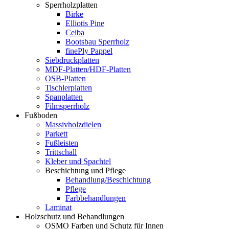
Sperrholzplatten
Birke
Elliotis Pine
Ceiba
Bootsbau Sperrholz
finePly Pappel
Siebdruckplatten
MDF-Platten/HDF-Platten
OSB-Platten
Tischlerplatten
Spanplatten
Filmsperrholz
Fußboden
Massivholzdielen
Parkett
Fußleisten
Trittschall
Kleber und Spachtel
Beschichtung und Pflege
Behandlung/Beschichtung
Pflege
Farbbehandlungen
Laminat
Holzschutz und Behandlungen
OSMO Farben und Schutz für Innen