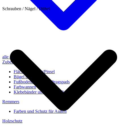
Schrauben / Nägel / Dübel
alle anzeigen
Zubehör
Flächenstreicher/Pinsel
Bügel und Rollen
Fußbodenbürsten/Auftragspads
Farbwannen
Klebebänder und Abdeckvlies
Remmers
Farben und Schutz für Außen
Holzschutz