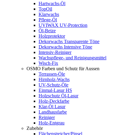
Hartwachs-Öl
TopOil
Klarwachs
Pflege-Öl
UVIWAX UV-Protection
Öl-Beize
Holzprotektor
Dekorwachs Transparente Töne
Dekorwachs Intensive Töne
Intensiv-Reiniger
Wachspflege- und Reinigungsmittel
Wisch-Fix
OSMO Farben und Schutz für Aussen
Terrassen-Öle
Hirnholz-Wachs
UV-Schutz-Öle
Einmal-Lasur HS
Holzschutz Öl-Lasur
Holz-Deckfarbe
Klar-Öl Lasur
Landhausfarbe
Reiniger
Holz-Entgrau
Zubehör
Flächenstreicher/Pinsel