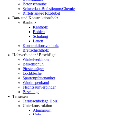
Betonschraube
Schwerlast-Befestigung/Chemie
Riffelstange/Holzdübel
Bau- und Konstruktionsholz
Bauholz
Kantholz
Bohlen
Schalung
Latten
Konstruktionsvollholz
Brettschichtholz
Holzverbinder / Beschläge
Winkelverbinder
Balkenschuh
Pfostenträger
Lochbleche
Sparrenpfettenanker
Windrispenband
Flechtzaunverbinder
Beschläge
Terrassen
Terrassenbeläge Holz
Unterkonstruktion
Aluminium
Holz