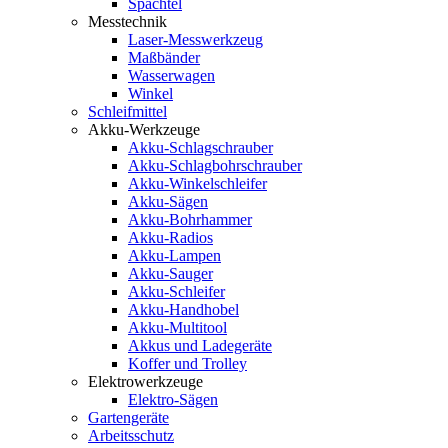
Spachtel
Messtechnik
Laser-Messwerkzeug
Maßbänder
Wasserwagen
Winkel
Schleifmittel
Akku-Werkzeuge
Akku-Schlagschrauber
Akku-Schlagbohrschrauber
Akku-Winkelschleifer
Akku-Sägen
Akku-Bohrhammer
Akku-Radios
Akku-Lampen
Akku-Sauger
Akku-Schleifer
Akku-Handhobel
Akku-Multitool
Akkus und Ladegeräte
Koffer und Trolley
Elektrowerkzeuge
Elektro-Sägen
Gartengeräte
Arbeitsschutz