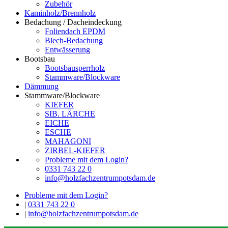
Zubehör
Kaminholz/Brennholz
Bedachung / Dacheindeckung
Foliendach EPDM
Blech-Bedachung
Entwässerung
Bootsbau
Bootsbausperrholz
Stammware/Blockware
Dämmung
Stammware/Blockware
KIEFER
SIB. LÄRCHE
EICHE
ESCHE
MAHAGONI
ZIRBEL-KIEFER
Probleme mit dem Login?
0331 743 22 0
info@holzfachzentrumpotsdam.de
Probleme mit dem Login?
|
0331 743 22 0
|
info@holzfachzentrumpotsdam.de