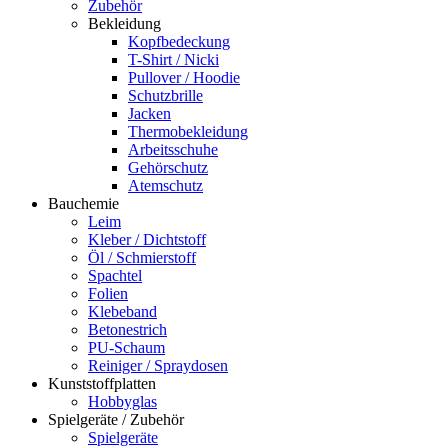
Zubehör
Bekleidung
Kopfbedeckung
T-Shirt / Nicki
Pullover / Hoodie
Schutzbrille
Jacken
Thermobekleidung
Arbeitsschuhe
Gehörschutz
Atemschutz
Bauchemie
Leim
Kleber / Dichtstoff
Öl / Schmierstoff
Spachtel
Folien
Klebeband
Betonestrich
PU-Schaum
Reiniger / Spraydosen
Kunststoffplatten
Hobbyglas
Spielgeräte / Zubehör
Spielgeräte