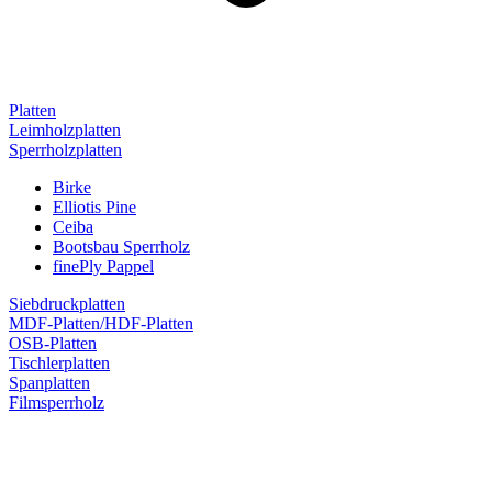
Platten
Leimholzplatten
Sperrholzplatten
Birke
Elliotis Pine
Ceiba
Bootsbau Sperrholz
finePly Pappel
Siebdruckplatten
MDF-Platten/HDF-Platten
OSB-Platten
Tischlerplatten
Spanplatten
Filmsperrholz