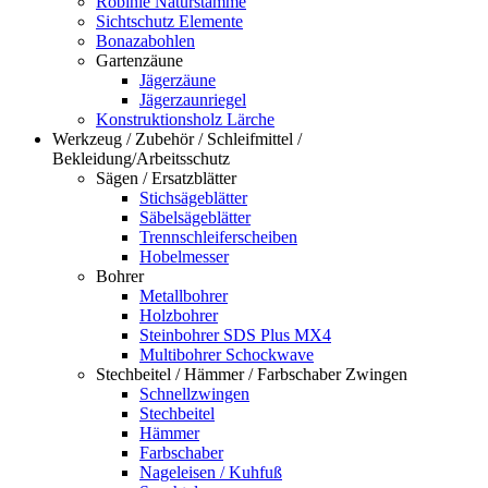
Robinie Naturstämme
Sichtschutz Elemente
Bonazabohlen
Gartenzäune
Jägerzäune
Jägerzaunriegel
Konstruktionsholz Lärche
Werkzeug / Zubehör / Schleifmittel /
Bekleidung/Arbeitsschutz
Sägen / Ersatzblätter
Stichsägeblätter
Säbelsägeblätter
Trennschleiferscheiben
Hobelmesser
Bohrer
Metallbohrer
Holzbohrer
Steinbohrer SDS Plus MX4
Multibohrer Schockwave
Stechbeitel / Hämmer / Farbschaber Zwingen
Schnellzwingen
Stechbeitel
Hämmer
Farbschaber
Nageleisen / Kuhfuß