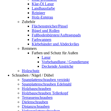
Klar-Öl Lasur
Landhausfarbe
Reiniger
Holz-Entgrau
Zubehör
Flächenstreicher/Pinsel
Bügel und Rollen
Fußbodenbürsten/Auftragspads
Farbwannen
Klebebänder und Abdeckvlies
Remmers
Farben und Schutz für Außen
Lasur
Vorbehandlung / Grundierung
Deckende Anstriche
Holzschutz
Schrauben / Nägel / Dübel
Spanplattenschrauben verzinkt
Spanplattenschrauben Edelstahl
Holzbauschrauben
Holzbauschrauben Tellerkopf
Terrassenschrauben
Dielenschrauben
Distanzschrauben
Verlegeplattenschrauben