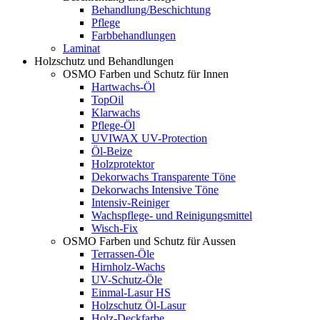
Behandlung/Beschichtung
Pflege
Farbbehandlungen
Laminat
Holzschutz und Behandlungen
OSMO Farben und Schutz für Innen
Hartwachs-Öl
TopOil
Klarwachs
Pflege-Öl
UVIWAX UV-Protection
Öl-Beize
Holzprotektor
Dekorwachs Transparente Töne
Dekorwachs Intensive Töne
Intensiv-Reiniger
Wachspflege- und Reinigungsmittel
Wisch-Fix
OSMO Farben und Schutz für Aussen
Terrassen-Öle
Hirnholz-Wachs
UV-Schutz-Öle
Einmal-Lasur HS
Holzschutz Öl-Lasur
Holz-Deckfarbe