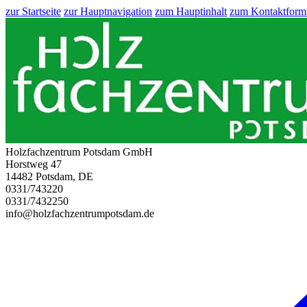
zur Startseite
zur Hauptnavigation
zum Hauptinhalt
zum Kontaktform
Holzfachzentrum Potsdam GmbH
Horstweg 47
14482 Potsdam, DE
0331/743220
0331/7432250
info@holzfachzentrumpotsdam.de