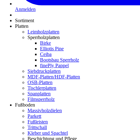
Anmelden
Sortiment
Platten
Leimholzplatten
Sperrholzplatten
Birke
Elliotis Pine
Ceiba
Bootsbau Sperrholz
finePly Pappel
Siebdruckplatten
MDF-Platten/HDF-Platten
OSB-Platten
Tischlerplatten
Spanplatten
Filmsperrholz
Fußboden
Massivholzdielen
Parkett
Fußleisten
Trittschall
Kleber und Spachtel
Beschichtung und Pflege