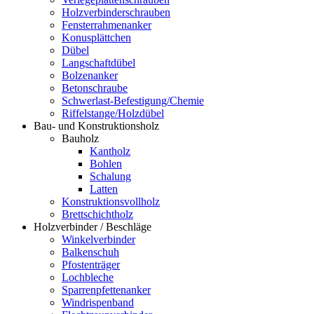
Holzverbinderschrauben
Fensterrahmenanker
Konusplättchen
Dübel
Langschaftdübel
Bolzenanker
Betonschraube
Schwerlast-Befestigung/Chemie
Riffelstange/Holzdübel
Bau- und Konstruktionsholz
Bauholz
Kantholz
Bohlen
Schalung
Latten
Konstruktionsvollholz
Brettschichtholz
Holzverbinder / Beschläge
Winkelverbinder
Balkenschuh
Pfostenträger
Lochbleche
Sparrenpfettenanker
Windrispenband