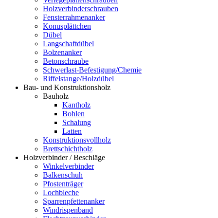
Holzverbinderschrauben
Fensterrahmenanker
Konusplättchen
Dübel
Langschaftdübel
Bolzenanker
Betonschraube
Schwerlast-Befestigung/Chemie
Riffelstange/Holzdübel
Bau- und Konstruktionsholz
Bauholz
Kantholz
Bohlen
Schalung
Latten
Konstruktionsvollholz
Brettschichtholz
Holzverbinder / Beschläge
Winkelverbinder
Balkenschuh
Pfostenträger
Lochbleche
Sparrenpfettenanker
Windrispenband