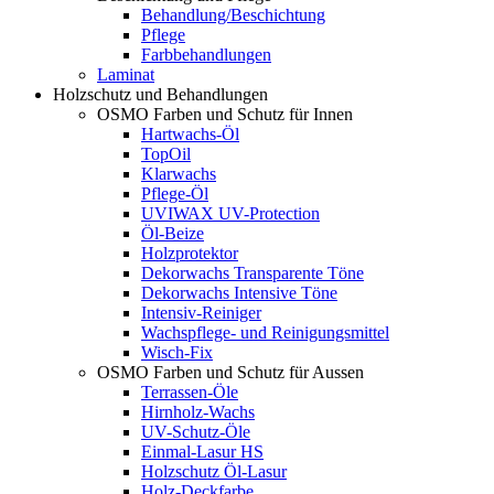
Behandlung/Beschichtung
Pflege
Farbbehandlungen
Laminat
Holzschutz und Behandlungen
OSMO Farben und Schutz für Innen
Hartwachs-Öl
TopOil
Klarwachs
Pflege-Öl
UVIWAX UV-Protection
Öl-Beize
Holzprotektor
Dekorwachs Transparente Töne
Dekorwachs Intensive Töne
Intensiv-Reiniger
Wachspflege- und Reinigungsmittel
Wisch-Fix
OSMO Farben und Schutz für Aussen
Terrassen-Öle
Hirnholz-Wachs
UV-Schutz-Öle
Einmal-Lasur HS
Holzschutz Öl-Lasur
Holz-Deckfarbe