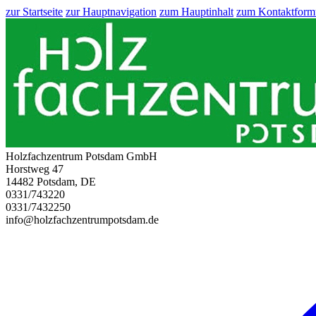
zur Startseite
zur Hauptnavigation
zum Hauptinhalt
zum Kontaktform
Holzfachzentrum Potsdam GmbH
Horstweg 47
14482 Potsdam, DE
0331/743220
0331/7432250
info@holzfachzentrumpotsdam.de