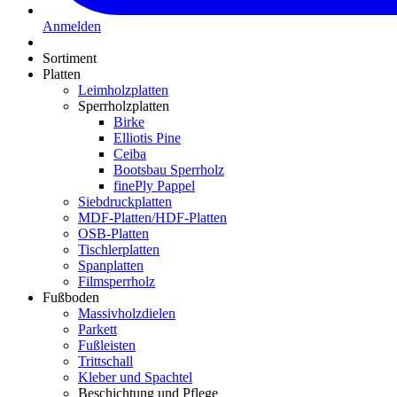
Anmelden
Sortiment
Platten
Leimholzplatten
Sperrholzplatten
Birke
Elliotis Pine
Ceiba
Bootsbau Sperrholz
finePly Pappel
Siebdruckplatten
MDF-Platten/HDF-Platten
OSB-Platten
Tischlerplatten
Spanplatten
Filmsperrholz
Fußboden
Massivholzdielen
Parkett
Fußleisten
Trittschall
Kleber und Spachtel
Beschichtung und Pflege