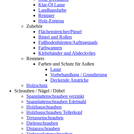
Klar-Öl Lasur
Landhausfarbe
Reiniger
Holz-Entgrau
Zubehör
Flächenstreicher/Pinsel
Bügel und Rollen
Fußbodenbürsten/Auftragspads
Farbwannen
Klebebänder und Abdeckvlies
Remmers
Farben und Schutz für Außen
Lasur
Vorbehandlung / Grundierung
Deckende Anstriche
Holzschutz
Schrauben / Nägel / Dübel
Spanplattenschrauben verzinkt
Spanplattenschrauben Edelstahl
Holzbauschrauben
Holzbauschrauben Tellerkopf
Terrassenschrauben
Dielenschrauben
Distanzschrauben
Verlegeplattenschrauben