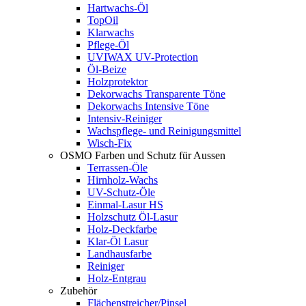
Hartwachs-Öl
TopOil
Klarwachs
Pflege-Öl
UVIWAX UV-Protection
Öl-Beize
Holzprotektor
Dekorwachs Transparente Töne
Dekorwachs Intensive Töne
Intensiv-Reiniger
Wachspflege- und Reinigungsmittel
Wisch-Fix
OSMO Farben und Schutz für Aussen
Terrassen-Öle
Hirnholz-Wachs
UV-Schutz-Öle
Einmal-Lasur HS
Holzschutz Öl-Lasur
Holz-Deckfarbe
Klar-Öl Lasur
Landhausfarbe
Reiniger
Holz-Entgrau
Zubehör
Flächenstreicher/Pinsel