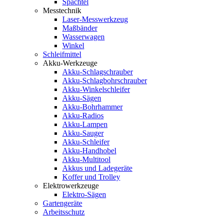
Spachtel
Messtechnik
Laser-Messwerkzeug
Maßbänder
Wasserwagen
Winkel
Schleifmittel
Akku-Werkzeuge
Akku-Schlagschrauber
Akku-Schlagbohrschrauber
Akku-Winkelschleifer
Akku-Sägen
Akku-Bohrhammer
Akku-Radios
Akku-Lampen
Akku-Sauger
Akku-Schleifer
Akku-Handhobel
Akku-Multitool
Akkus und Ladegeräte
Koffer und Trolley
Elektrowerkzeuge
Elektro-Sägen
Gartengeräte
Arbeitsschutz