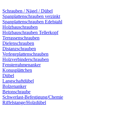
Schrauben / Nägel / Dübel
Spanplattenschrauben verzinkt
Spanplattenschrauben Edelstahl
Holzbauschrauben
Holzbauschrauben Tellerkopf
Terrassenschrauben
Dielenschrauben
Distanzschrauben
Verlegeplattenschrauben
Holzverbinderschrauben
Fensterrahmenanker
Konusplättchen
Dübel
Langschaftdübel
Bolzenanker
Betonschraube
Schwerlast-Befestigung/Chemie
Riffelstange/Holzdübel