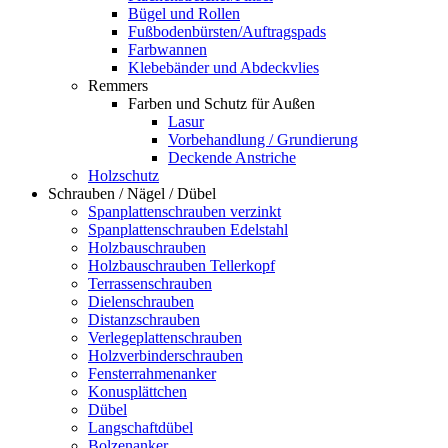
Bügel und Rollen
Fußbodenbürsten/Auftragspads
Farbwannen
Klebebänder und Abdeckvlies
Remmers
Farben und Schutz für Außen
Lasur
Vorbehandlung / Grundierung
Deckende Anstriche
Holzschutz
Schrauben / Nägel / Dübel
Spanplattenschrauben verzinkt
Spanplattenschrauben Edelstahl
Holzbauschrauben
Holzbauschrauben Tellerkopf
Terrassenschrauben
Dielenschrauben
Distanzschrauben
Verlegeplattenschrauben
Holzverbinderschrauben
Fensterrahmenanker
Konusplättchen
Dübel
Langschaftdübel
Bolzenanker