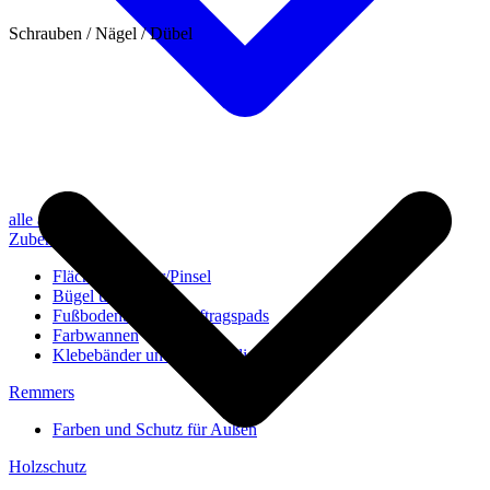
Schrauben / Nägel / Dübel
alle anzeigen
Zubehör
Flächenstreicher/Pinsel
Bügel und Rollen
Fußbodenbürsten/Auftragspads
Farbwannen
Klebebänder und Abdeckvlies
Remmers
Farben und Schutz für Außen
Holzschutz