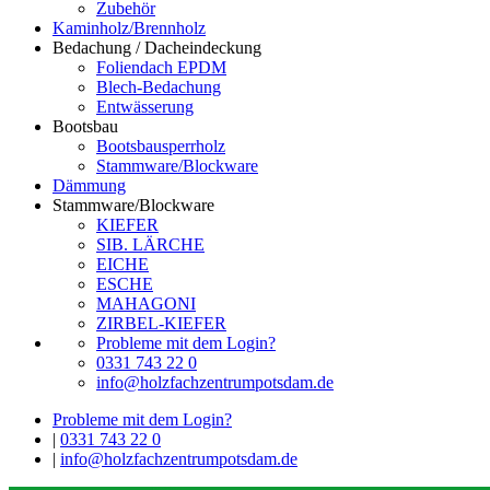
Zubehör
Kaminholz/Brennholz
Bedachung / Dacheindeckung
Foliendach EPDM
Blech-Bedachung
Entwässerung
Bootsbau
Bootsbausperrholz
Stammware/Blockware
Dämmung
Stammware/Blockware
KIEFER
SIB. LÄRCHE
EICHE
ESCHE
MAHAGONI
ZIRBEL-KIEFER
Probleme mit dem Login?
0331 743 22 0
info@holzfachzentrumpotsdam.de
Probleme mit dem Login?
|
0331 743 22 0
|
info@holzfachzentrumpotsdam.de