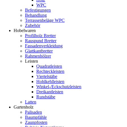
WPC
Befestigungen
Behandlung
Terrassenbeläge WPC
Zubehör
Hobelwaren
Profilholz Bretter
Rauspund Bretter
Fassadenverkleidung
Glattkantbretter
Rahmenhölzer
Leisten
Quadratleisten
Rechteckleisten
Viertelstäbe
Hohlkehlleisten
Winkel-/Eckschutzleisten
Dreikantleisten
Rundstäbe
Latten
Gartenholz
Palisaden
Baumpfähle
Zaunpfosten