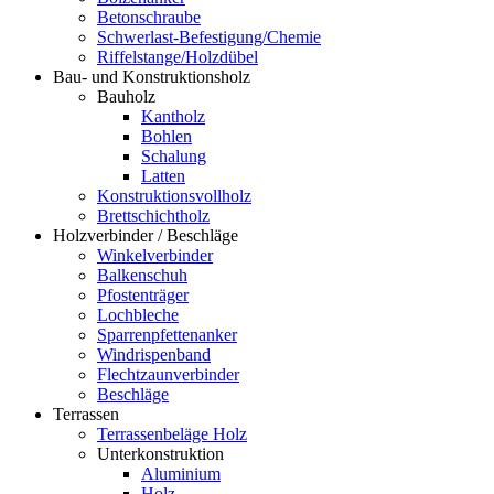
Betonschraube
Schwerlast-Befestigung/Chemie
Riffelstange/Holzdübel
Bau- und Konstruktionsholz
Bauholz
Kantholz
Bohlen
Schalung
Latten
Konstruktionsvollholz
Brettschichtholz
Holzverbinder / Beschläge
Winkelverbinder
Balkenschuh
Pfostenträger
Lochbleche
Sparrenpfettenanker
Windrispenband
Flechtzaunverbinder
Beschläge
Terrassen
Terrassenbeläge Holz
Unterkonstruktion
Aluminium
Holz