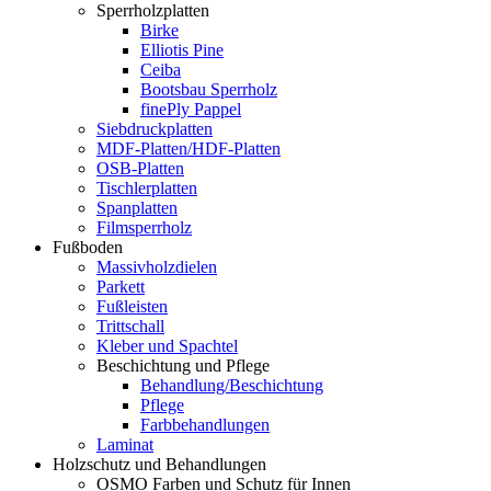
Sperrholzplatten
Birke
Elliotis Pine
Ceiba
Bootsbau Sperrholz
finePly Pappel
Siebdruckplatten
MDF-Platten/HDF-Platten
OSB-Platten
Tischlerplatten
Spanplatten
Filmsperrholz
Fußboden
Massivholzdielen
Parkett
Fußleisten
Trittschall
Kleber und Spachtel
Beschichtung und Pflege
Behandlung/Beschichtung
Pflege
Farbbehandlungen
Laminat
Holzschutz und Behandlungen
OSMO Farben und Schutz für Innen