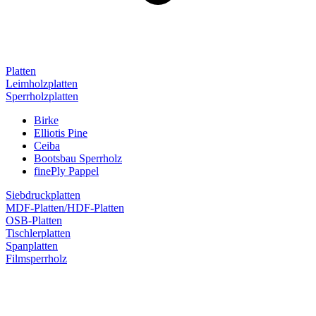
Platten
Leimholzplatten
Sperrholzplatten
Birke
Elliotis Pine
Ceiba
Bootsbau Sperrholz
finePly Pappel
Siebdruckplatten
MDF-Platten/HDF-Platten
OSB-Platten
Tischlerplatten
Spanplatten
Filmsperrholz