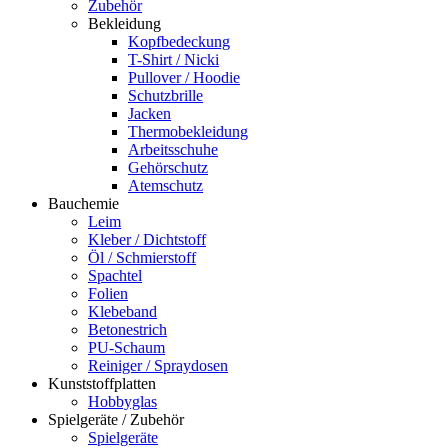
Zubehör
Bekleidung
Kopfbedeckung
T-Shirt / Nicki
Pullover / Hoodie
Schutzbrille
Jacken
Thermobekleidung
Arbeitsschuhe
Gehörschutz
Atemschutz
Bauchemie
Leim
Kleber / Dichtstoff
Öl / Schmierstoff
Spachtel
Folien
Klebeband
Betonestrich
PU-Schaum
Reiniger / Spraydosen
Kunststoffplatten
Hobbyglas
Spielgeräte / Zubehör
Spielgeräte