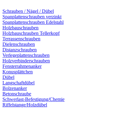
Schrauben / Nägel / Dübel
Spanplattenschrauben verzinkt
Spanplattenschrauben Edelstahl
Holzbauschrauben
Holzbauschrauben Tellerkopf
Terrassenschrauben
Dielenschrauben
Distanzschrauben
Verlegeplattenschrauben
Holzverbinderschrauben
Fensterrahmenanker
Konusplättchen
Dübel
Langschaftdübel
Bolzenanker
Betonschraube
Schwerlast-Befestigung/Chemie
Riffelstange/Holzdübel