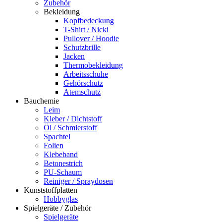
Zubehör
Bekleidung
Kopfbedeckung
T-Shirt / Nicki
Pullover / Hoodie
Schutzbrille
Jacken
Thermobekleidung
Arbeitsschuhe
Gehörschutz
Atemschutz
Bauchemie
Leim
Kleber / Dichtstoff
Öl / Schmierstoff
Spachtel
Folien
Klebeband
Betonestrich
PU-Schaum
Reiniger / Spraydosen
Kunststoffplatten
Hobbyglas
Spielgeräte / Zubehör
Spielgeräte