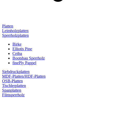
Platten
Leimholzplatten
Sperrholzplatten
Birke
Elliotis Pine
Ceiba
Bootsbau Sperrholz
finePly Pappel
Siebdruckplatten
MDF-Platten/HDF-Platten
OSB-Platten
Tischlerplatten
Spanplatten
Filmsperrholz