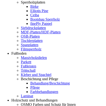
Sperrholzplatten
Birke
Elliotis Pine
Ceiba
Bootsbau Sperrholz
finePly Pappel
Siebdruckplatten
MDF-Platten/HDF-Platten
OSB-Platten
Tischlerplatten
Spanplatten
Filmsperrholz
Fußboden
Massivholzdielen
Parkett
Fußleisten
Trittschall
Kleber und Spachtel
Beschichtung und Pflege
Behandlung/Beschichtung
Pflege
Farbbehandlungen
Laminat
Holzschutz und Behandlungen
OSMO Farben und Schutz für Innen