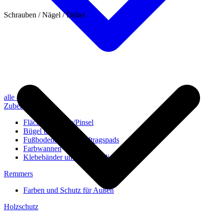
Schrauben / Nägel / Dübel
alle anzeigen
Zubehör
Flächenstreicher/Pinsel
Bügel und Rollen
Fußbodenbürsten/Auftragspads
Farbwannen
Klebebänder und Abdeckvlies
Remmers
Farben und Schutz für Außen
Holzschutz