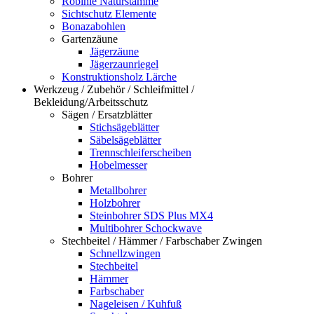
Robinie Naturstämme
Sichtschutz Elemente
Bonazabohlen
Gartenzäune
Jägerzäune
Jägerzaunriegel
Konstruktionsholz Lärche
Werkzeug / Zubehör / Schleifmittel /
Bekleidung/Arbeitsschutz
Sägen / Ersatzblätter
Stichsägeblätter
Säbelsägeblätter
Trennschleiferscheiben
Hobelmesser
Bohrer
Metallbohrer
Holzbohrer
Steinbohrer SDS Plus MX4
Multibohrer Schockwave
Stechbeitel / Hämmer / Farbschaber Zwingen
Schnellzwingen
Stechbeitel
Hämmer
Farbschaber
Nageleisen / Kuhfuß