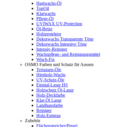
Hartwachs-Öl
TopOil
Klarwachs
Pflege-Öl
UVIWAX UV-Protection
Öl-Beize
Holzprotektor
Dekorwachs Transparente Töne
Dekorwachs Intensive Töne
Intensiv-Reiniger
Wachspflege- und Reinigungsmittel
Wisch-Fix
OSMO Farben und Schutz für Aussen
Terrassen-Öle
Hirnholz-Wachs
UV-Schutz-Öle
Einmal-Lasur HS
Holzschutz Öl-Lasur
Holz-Deckfarbe
Klar-Öl Lasur
Landhausfarbe
Reiniger
Holz-Entgrau
Zubehör
Flächenstreicher/Pinsel