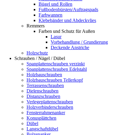
Bügel und Rollen
Fußbodenbürsten/Auftragspads
Farbwannen
Klebebänder und Abdeckvlies
Remmers
Farben und Schutz für Außen
Lasur
Vorbehandlung / Grundierung
Deckende Anstriche
Holzschutz
Schrauben / Nägel / Dübel
Spanplattenschrauben verzinkt
Spanplattenschrauben Edelstahl
Holzbauschrauben
Holzbauschrauben Tellerkopf
Terrassenschrauben
Dielenschrauben
Distanzschrauben
Verlegeplattenschrauben
Holzverbinderschrauben
Fensterrahmenanker
Konusplättchen
Dübel
Langschaftdübel
Bolzenanker