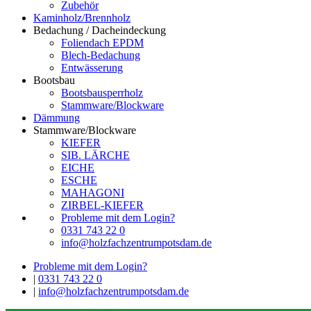
Zubehör
Kaminholz/Brennholz
Bedachung / Dacheindeckung
Foliendach EPDM
Blech-Bedachung
Entwässerung
Bootsbau
Bootsbausperrholz
Stammware/Blockware
Dämmung
Stammware/Blockware
KIEFER
SIB. LÄRCHE
EICHE
ESCHE
MAHAGONI
ZIRBEL-KIEFER
Probleme mit dem Login?
0331 743 22 0
info@holzfachzentrumpotsdam.de
Probleme mit dem Login?
|
0331 743 22 0
|
info@holzfachzentrumpotsdam.de