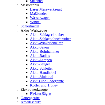
Spachtel
Messtechnik
Laser-Messwerkzeug
Maßbänder
Wasserwagen
Winkel
Schleifmittel
Akku-Werkzeuge
Akku-Schlagschrauber
Akku-Schlagbohrschrauber
Akku-Winkelschleifer
Akku-Sägen
Akku-Bohrhammer
Akku-Radios
Akku-Lampen
Akku-Sauger
Akku-Schleifer
Akku-Handhobel
Akku-Multitool
Akkus und Ladegeräte
Koffer und Trolley
Elektrowerkzeuge
Elektro-Sägen
Gartengeräte
Arbeitsschutz