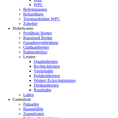
WPC
Befestigungen
Behandlung
Terrassenbeläge WPC
Zubehör
Hobelwaren
Profilholz Bretter
Rauspund Bretter
Fassadenverkleidung
Glattkantbretter
Rahmenhölzer
Leisten
Quadratleisten
Rechteckleisten
Viertelstäbe
Hohlkehlleisten
Winkel-/Eckschutzleisten
Dreikantleisten
Rundstäbe
Latten
Gartenholz
Palisaden
Baumpfähle
Zaunpfosten