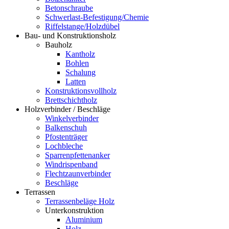
Betonschraube
Schwerlast-Befestigung/Chemie
Riffelstange/Holzdübel
Bau- und Konstruktionsholz
Bauholz
Kantholz
Bohlen
Schalung
Latten
Konstruktionsvollholz
Brettschichtholz
Holzverbinder / Beschläge
Winkelverbinder
Balkenschuh
Pfostenträger
Lochbleche
Sparrenpfettenanker
Windrispenband
Flechtzaunverbinder
Beschläge
Terrassen
Terrassenbeläge Holz
Unterkonstruktion
Aluminium
Holz