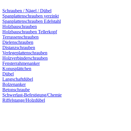
Schrauben / Nägel / Dübel
Spanplattenschrauben verzinkt
Spanplattenschrauben Edelstahl
Holzbauschrauben
Holzbauschrauben Tellerkopf
Terrassenschrauben
Dielenschrauben
Distanzschrauben
Verlegeplattenschrauben
Holzverbinderschrauben
Fensterrahmenanker
Konusplättchen
Dübel
Langschaftdübel
Bolzenanker
Betonschraube
Schwerlast-Befestigung/Chemie
Riffelstange/Holzdübel