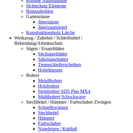
Robinie Naturstämme
Sichtschutz Elemente
Bonazabohlen
Gartenzäune
Jägerzäune
Jägerzaunriegel
Konstruktionsholz Lärche
Werkzeug / Zubehör / Schleifmittel /
Bekleidung/Arbeitsschutz
Sägen / Ersatzblätter
Stichsägeblätter
Säbelsägeblätter
Trennschleiferscheiben
Hobelmesser
Bohrer
Metallbohrer
Holzbohrer
Steinbohrer SDS Plus MX4
Multibohrer Schockwave
Stechbeitel / Hämmer / Farbschaber Zwingen
Schnellzwingen
Stechbeitel
Hämmer
Farbschaber
Nageleisen / Kuhfuß