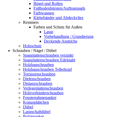
Bügel und Rollen
Fußbodenbürsten/Auftragspads
Farbwannen
Klebebänder und Abdeckvlies
Remmers
Farben und Schutz für Außen
Lasur
Vorbehandlung / Grundierung
Deckende Anstriche
Holzschutz
Schrauben / Nägel / Dübel
Spanplattenschrauben verzinkt
Spanplattenschrauben Edelstahl
Holzbauschrauben
Holzbauschrauben Tellerkopf
Terrassenschrauben
Dielenschrauben
Distanzschrauben
Verlegeplattenschrauben
Holzverbinderschrauben
Fensterrahmenanker
Konusplättchen
Dübel
Langschaftdübel
Bolzenanker