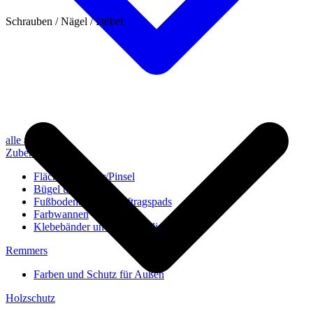
Schrauben / Nägel / Dübel
alle anzeigen
Zubehör
Flächenstreicher/Pinsel
Bügel und Rollen
Fußbodenbürsten/Auftragspads
Farbwannen
Klebebänder und Abdeckvlies
Remmers
Farben und Schutz für Außen
Holzschutz