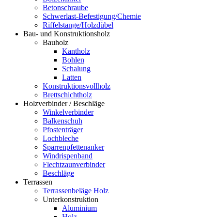
Betonschraube
Schwerlast-Befestigung/Chemie
Riffelstange/Holzdübel
Bau- und Konstruktionsholz
Bauholz
Kantholz
Bohlen
Schalung
Latten
Konstruktionsvollholz
Brettschichtholz
Holzverbinder / Beschläge
Winkelverbinder
Balkenschuh
Pfostenträger
Lochbleche
Sparrenpfettenanker
Windrispenband
Flechtzaunverbinder
Beschläge
Terrassen
Terrassenbeläge Holz
Unterkonstruktion
Aluminium
Holz