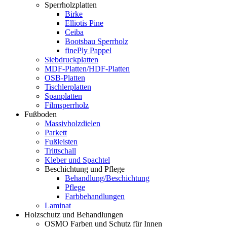
Sperrholzplatten
Birke
Elliotis Pine
Ceiba
Bootsbau Sperrholz
finePly Pappel
Siebdruckplatten
MDF-Platten/HDF-Platten
OSB-Platten
Tischlerplatten
Spanplatten
Filmsperrholz
Fußboden
Massivholzdielen
Parkett
Fußleisten
Trittschall
Kleber und Spachtel
Beschichtung und Pflege
Behandlung/Beschichtung
Pflege
Farbbehandlungen
Laminat
Holzschutz und Behandlungen
OSMO Farben und Schutz für Innen