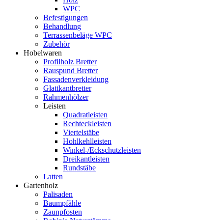
WPC
Befestigungen
Behandlung
Terrassenbeläge WPC
Zubehör
Hobelwaren
Profilholz Bretter
Rauspund Bretter
Fassadenverkleidung
Glattkantbretter
Rahmenhölzer
Leisten
Quadratleisten
Rechteckleisten
Viertelstäbe
Hohlkehlleisten
Winkel-/Eckschutzleisten
Dreikantleisten
Rundstäbe
Latten
Gartenholz
Palisaden
Baumpfähle
Zaunpfosten