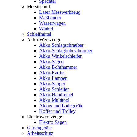
Spachtel
Messtechnik
Laser-Messwerkzeug
Maßbänder
Wasserwagen
Winkel
Schleifmittel
Akku-Werkzeuge
Akku-Schlagschrauber
Akku-Schlagbohrschrauber
Akku-Winkelschleifer
Akku-Sägen
Akku-Bohrhammer
Akku-Radios
Akku-Lampen
Akku-Sauger
Akku-Schleifer
Akku-Handhobel
Akku-Multitool
Akkus und Ladegeräte
Koffer und Trolley
Elektrowerkzeuge
Elektro-Sägen
Gartengeräte
Arbeitsschutz