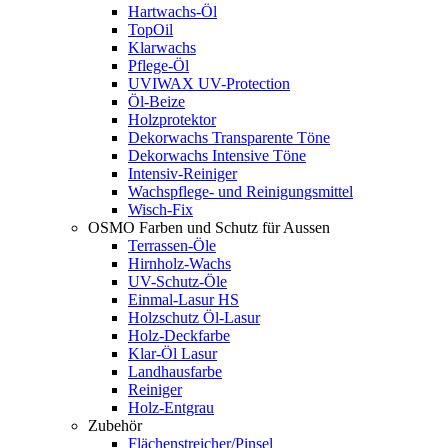
Hartwachs-Öl
TopOil
Klarwachs
Pflege-Öl
UVIWAX UV-Protection
Öl-Beize
Holzprotektor
Dekorwachs Transparente Töne
Dekorwachs Intensive Töne
Intensiv-Reiniger
Wachspflege- und Reinigungsmittel
Wisch-Fix
OSMO Farben und Schutz für Aussen
Terrassen-Öle
Hirnholz-Wachs
UV-Schutz-Öle
Einmal-Lasur HS
Holzschutz Öl-Lasur
Holz-Deckfarbe
Klar-Öl Lasur
Landhausfarbe
Reiniger
Holz-Entgrau
Zubehör
Flächenstreicher/Pinsel