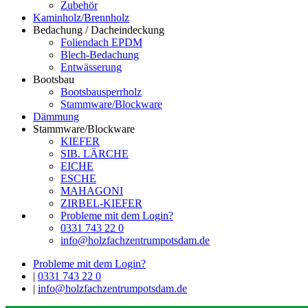
Zubehör
Kaminholz/Brennholz
Bedachung / Dacheindeckung
Foliendach EPDM
Blech-Bedachung
Entwässerung
Bootsbau
Bootsbausperrholz
Stammware/Blockware
Dämmung
Stammware/Blockware
KIEFER
SIB. LÄRCHE
EICHE
ESCHE
MAHAGONI
ZIRBEL-KIEFER
Probleme mit dem Login?
0331 743 22 0
info@holzfachzentrumpotsdam.de
Probleme mit dem Login?
|
0331 743 22 0
|
info@holzfachzentrumpotsdam.de