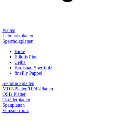
Platten
Leimholzplatten
Sperrholzplatten
Birke
Elliotis Pine
Ceiba
Bootsbau Sperrholz
finePly Pappel
Siebdruckplatten
MDF-Platten/HDF-Platten
OSB-Platten
Tischlerplatten
Spanplatten
Filmsperrholz