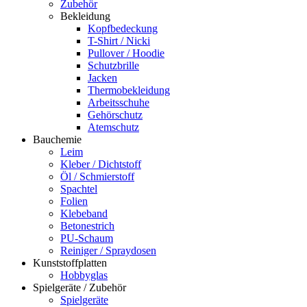
Zubehör
Bekleidung
Kopfbedeckung
T-Shirt / Nicki
Pullover / Hoodie
Schutzbrille
Jacken
Thermobekleidung
Arbeitsschuhe
Gehörschutz
Atemschutz
Bauchemie
Leim
Kleber / Dichtstoff
Öl / Schmierstoff
Spachtel
Folien
Klebeband
Betonestrich
PU-Schaum
Reiniger / Spraydosen
Kunststoffplatten
Hobbyglas
Spielgeräte / Zubehör
Spielgeräte