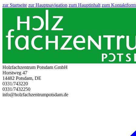
zur Startseite
zur Hauptnavigation
zum Hauptinhalt
zum Kontaktform
Holzfachzentrum Potsdam GmbH
Horstweg 47
14482 Potsdam, DE
0331/743220
0331/7432250
info@holzfachzentrumpotsdam.de