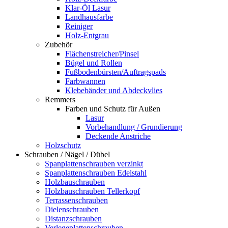
Klar-Öl Lasur
Landhausfarbe
Reiniger
Holz-Entgrau
Zubehör
Flächenstreicher/Pinsel
Bügel und Rollen
Fußbodenbürsten/Auftragspads
Farbwannen
Klebebänder und Abdeckvlies
Remmers
Farben und Schutz für Außen
Lasur
Vorbehandlung / Grundierung
Deckende Anstriche
Holzschutz
Schrauben / Nägel / Dübel
Spanplattenschrauben verzinkt
Spanplattenschrauben Edelstahl
Holzbauschrauben
Holzbauschrauben Tellerkopf
Terrassenschrauben
Dielenschrauben
Distanzschrauben
Verlegeplattenschrauben