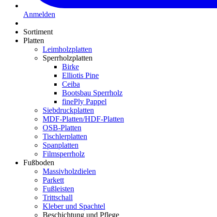
Anmelden
Sortiment
Platten
Leimholzplatten
Sperrholzplatten
Birke
Elliotis Pine
Ceiba
Bootsbau Sperrholz
finePly Pappel
Siebdruckplatten
MDF-Platten/HDF-Platten
OSB-Platten
Tischlerplatten
Spanplatten
Filmsperrholz
Fußboden
Massivholzdielen
Parkett
Fußleisten
Trittschall
Kleber und Spachtel
Beschichtung und Pflege