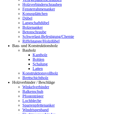
Holzverbinderschrauben
Fensterrahmenanker
Konusplättchen
Dübel
Langschaftdübel
Bolzenanker
Betonschraube
Schwerlast-Befestigung/Chemie
Riffelstange/Holzdübel
Bau- und Konstruktionsholz
Bauholz
Kantholz
Bohlen
Schalung
Latten
Konstruktionsvollholz
Brettschichtholz
Holzverbinder / Beschläge
Winkelverbinder
Balkenschuh
Pfostenträger
Lochbleche
Sparrenpfettenanker
Windrispenband