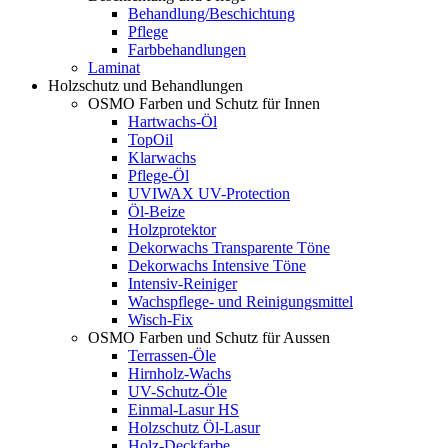
Behandlung/Beschichtung
Pflege
Farbbehandlungen
Laminat
Holzschutz und Behandlungen
OSMO Farben und Schutz für Innen
Hartwachs-Öl
TopOil
Klarwachs
Pflege-Öl
UVIWAX UV-Protection
Öl-Beize
Holzprotektor
Dekorwachs Transparente Töne
Dekorwachs Intensive Töne
Intensiv-Reiniger
Wachspflege- und Reinigungsmittel
Wisch-Fix
OSMO Farben und Schutz für Aussen
Terrassen-Öle
Hirnholz-Wachs
UV-Schutz-Öle
Einmal-Lasur HS
Holzschutz Öl-Lasur
Holz-Deckfarbe