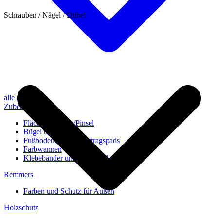
Schrauben / Nägel / Dübel
alle anzeigen
Zubehör
Flächenstreicher/Pinsel
Bügel und Rollen
Fußbodenbürsten/Auftragspads
Farbwannen
Klebebänder und Abdeckvlies
Remmers
Farben und Schutz für Außen
Holzschutz