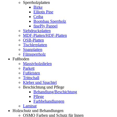
Sperrholzplatten
Birke
Elliotis Pine
Ceiba
Bootsbau Sperrholz
finePly Pappel
Siebdruckplatten
MDF-Platten/HDF-Platten
OSB-Platten
Tischlerplatten
Spanplatten
Filmsperrholz
Fußboden
Massivholzdielen
Parkett
Fußleisten
Trittschall
Kleber und Spachtel
Beschichtung und Pflege
Behandlung/Beschichtung
Pflege
Farbbehandlungen
Laminat
Holzschutz und Behandlungen
OSMO Farben und Schutz für Innen