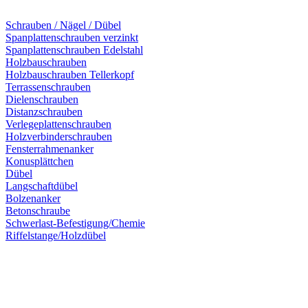
Schrauben / Nägel / Dübel
Spanplattenschrauben verzinkt
Spanplattenschrauben Edelstahl
Holzbauschrauben
Holzbauschrauben Tellerkopf
Terrassenschrauben
Dielenschrauben
Distanzschrauben
Verlegeplattenschrauben
Holzverbinderschrauben
Fensterrahmenanker
Konusplättchen
Dübel
Langschaftdübel
Bolzenanker
Betonschraube
Schwerlast-Befestigung/Chemie
Riffelstange/Holzdübel