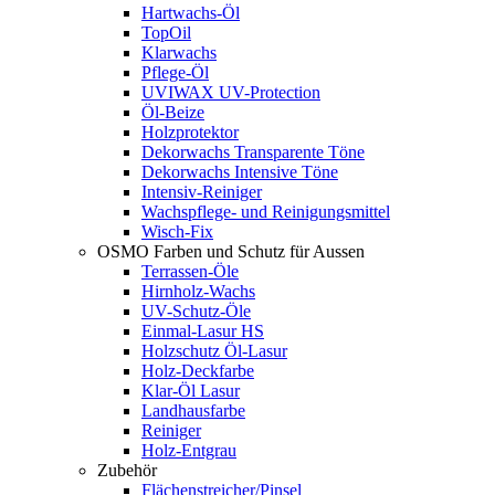
Hartwachs-Öl
TopOil
Klarwachs
Pflege-Öl
UVIWAX UV-Protection
Öl-Beize
Holzprotektor
Dekorwachs Transparente Töne
Dekorwachs Intensive Töne
Intensiv-Reiniger
Wachspflege- und Reinigungsmittel
Wisch-Fix
OSMO Farben und Schutz für Aussen
Terrassen-Öle
Hirnholz-Wachs
UV-Schutz-Öle
Einmal-Lasur HS
Holzschutz Öl-Lasur
Holz-Deckfarbe
Klar-Öl Lasur
Landhausfarbe
Reiniger
Holz-Entgrau
Zubehör
Flächenstreicher/Pinsel