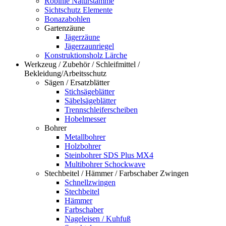
Robinie Naturstämme
Sichtschutz Elemente
Bonazabohlen
Gartenzäune
Jägerzäune
Jägerzaunriegel
Konstruktionsholz Lärche
Werkzeug / Zubehör / Schleifmittel /
Bekleidung/Arbeitsschutz
Sägen / Ersatzblätter
Stichsägeblätter
Säbelsägeblätter
Trennschleiferscheiben
Hobelmesser
Bohrer
Metallbohrer
Holzbohrer
Steinbohrer SDS Plus MX4
Multibohrer Schockwave
Stechbeitel / Hämmer / Farbschaber Zwingen
Schnellzwingen
Stechbeitel
Hämmer
Farbschaber
Nageleisen / Kuhfuß