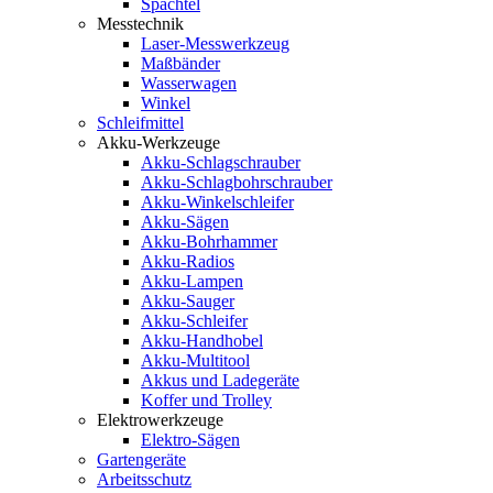
Spachtel
Messtechnik
Laser-Messwerkzeug
Maßbänder
Wasserwagen
Winkel
Schleifmittel
Akku-Werkzeuge
Akku-Schlagschrauber
Akku-Schlagbohrschrauber
Akku-Winkelschleifer
Akku-Sägen
Akku-Bohrhammer
Akku-Radios
Akku-Lampen
Akku-Sauger
Akku-Schleifer
Akku-Handhobel
Akku-Multitool
Akkus und Ladegeräte
Koffer und Trolley
Elektrowerkzeuge
Elektro-Sägen
Gartengeräte
Arbeitsschutz