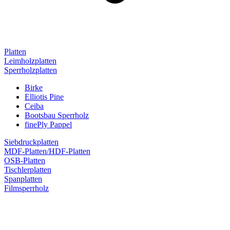
Platten
Leimholzplatten
Sperrholzplatten
Birke
Elliotis Pine
Ceiba
Bootsbau Sperrholz
finePly Pappel
Siebdruckplatten
MDF-Platten/HDF-Platten
OSB-Platten
Tischlerplatten
Spanplatten
Filmsperrholz