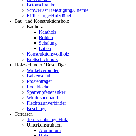
Betonschraube
Schwerlast-Befestigung/Chemie
Riffelstange/Holzdübel
Bau- und Konstruktionsholz
Bauholz
Kantholz
Bohlen
Schalung
Latten
Konstruktionsvollholz
Brettschichtholz
Holzverbinder / Beschläge
Winkelverbinder
Balkenschuh
Pfostenträger
Lochbleche
Sparrenpfettenanker
Windrispenband
Flechtzaunverbinder
Beschläge
Terrassen
Terrassenbeläge Holz
Unterkonstruktion
Aluminium
Holz