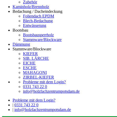
Zubehör
Kaminholz/Brennholz
Bedachung / Dacheindeckung
Foliendach EPDM
Blech-Bedachung
Entwässerung
Bootsbau
Bootsbausperrholz
Stammware/Blockware
Dämmung
Stammware/Blockware
KIEFER
SIB. LÄRCHE
EICHE
ESCHE
MAHAGONI
ZIRBEL-KIEFER
Probleme mit dem Login?
0331 743 22 0
info@holzfachzentrumpotsdam.de
Probleme mit dem Login?
|
0331 743 22 0
|
info@holzfachzentrumpotsdam.de