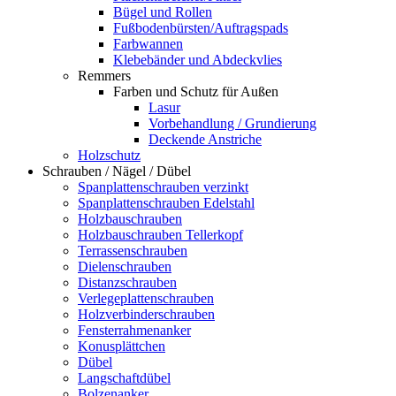
Bügel und Rollen
Fußbodenbürsten/Auftragspads
Farbwannen
Klebebänder und Abdeckvlies
Remmers
Farben und Schutz für Außen
Lasur
Vorbehandlung / Grundierung
Deckende Anstriche
Holzschutz
Schrauben / Nägel / Dübel
Spanplattenschrauben verzinkt
Spanplattenschrauben Edelstahl
Holzbauschrauben
Holzbauschrauben Tellerkopf
Terrassenschrauben
Dielenschrauben
Distanzschrauben
Verlegeplattenschrauben
Holzverbinderschrauben
Fensterrahmenanker
Konusplättchen
Dübel
Langschaftdübel
Bolzenanker