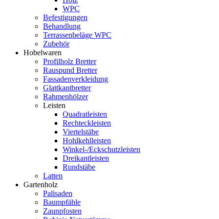
WPC
Befestigungen
Behandlung
Terrassenbeläge WPC
Zubehör
Hobelwaren
Profilholz Bretter
Rauspund Bretter
Fassadenverkleidung
Glattkantbretter
Rahmenhölzer
Leisten
Quadratleisten
Rechteckleisten
Viertelstäbe
Hohlkehlleisten
Winkel-/Eckschutzleisten
Dreikantleisten
Rundstäbe
Latten
Gartenholz
Palisaden
Baumpfähle
Zaunpfosten