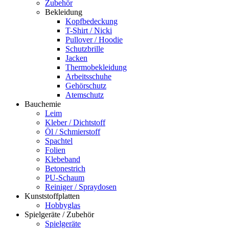
Zubehör
Bekleidung
Kopfbedeckung
T-Shirt / Nicki
Pullover / Hoodie
Schutzbrille
Jacken
Thermobekleidung
Arbeitsschuhe
Gehörschutz
Atemschutz
Bauchemie
Leim
Kleber / Dichtstoff
Öl / Schmierstoff
Spachtel
Folien
Klebeband
Betonestrich
PU-Schaum
Reiniger / Spraydosen
Kunststoffplatten
Hobbyglas
Spielgeräte / Zubehör
Spielgeräte