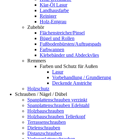
Klar-Öl Lasur
Landhausfarbe
Reiniger
Holz-Entgrau
Zubehör
Flächenstreicher/Pinsel
Bügel und Rollen
Fußbodenbürsten/Auftragspads
Farbwannen
Klebebänder und Abdeckvlies
Remmers
Farben und Schutz für Außen
Lasur
Vorbehandlung / Grundierung
Deckende Anstriche
Holzschutz
Schrauben / Nägel / Dübel
Spanplattenschrauben verzinkt
Spanplattenschrauben Edelstahl
Holzbauschrauben
Holzbauschrauben Tellerkopf
Terrassenschrauben
Dielenschrauben
Distanzschrauben
Verlegeplattenschrauben