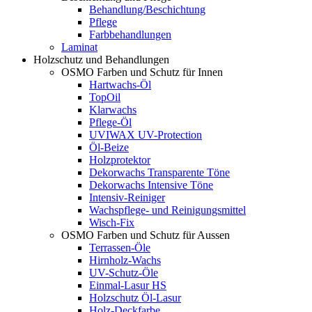
Behandlung/Beschichtung
Pflege
Farbbehandlungen
Laminat
Holzschutz und Behandlungen
OSMO Farben und Schutz für Innen
Hartwachs-Öl
TopOil
Klarwachs
Pflege-Öl
UVIWAX UV-Protection
Öl-Beize
Holzprotektor
Dekorwachs Transparente Töne
Dekorwachs Intensive Töne
Intensiv-Reiniger
Wachspflege- und Reinigungsmittel
Wisch-Fix
OSMO Farben und Schutz für Aussen
Terrassen-Öle
Hirnholz-Wachs
UV-Schutz-Öle
Einmal-Lasur HS
Holzschutz Öl-Lasur
Holz-Deckfarbe