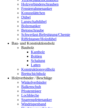
Holzverbinderschrauben
Fensterrahmenanker
Konusplättchen
Dübel
Langschaftdübel
Bolzenanker
Betonschraube
Schwerlast-Befestigung/Chemie
Riffelstange/Holzdübel
Bau- und Konstruktionsholz
Bauholz
Kantholz
Bohlen
Schalung
Latten
Konstruktionsvollholz
Brettschichtholz
Holzverbinder / Beschläge
Winkelverbinder
Balkenschuh
Pfostenträger
Lochbleche
Sparrenpfettenanker
Windrispenband