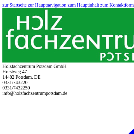
zur Startseite
zur Hauptnavigation
zum Hauptinhalt
zum Kontaktform
Holzfachzentrum Potsdam GmbH
Horstweg 47
14482 Potsdam, DE
0331/743220
0331/7432250
info@holzfachzentrumpotsdam.de