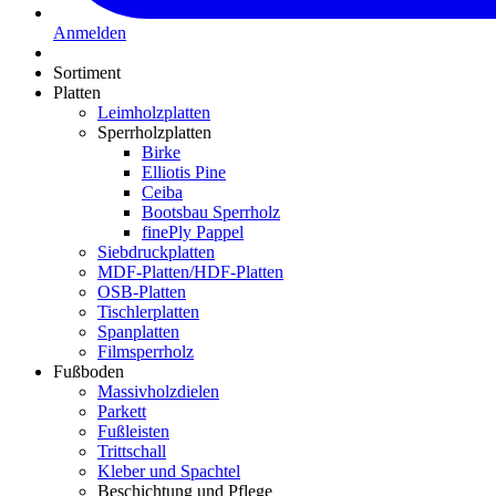
Anmelden
Sortiment
Platten
Leimholzplatten
Sperrholzplatten
Birke
Elliotis Pine
Ceiba
Bootsbau Sperrholz
finePly Pappel
Siebdruckplatten
MDF-Platten/HDF-Platten
OSB-Platten
Tischlerplatten
Spanplatten
Filmsperrholz
Fußboden
Massivholzdielen
Parkett
Fußleisten
Trittschall
Kleber und Spachtel
Beschichtung und Pflege