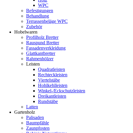
WPC
Befestigungen
Behandlung
Terrassenbeläge WPC
Zubehör
Hobelwaren
Profilholz Bretter
Rauspund Bretter
Fassadenverkleidung
Glattkantbretter
Rahmenhölzer
Leisten
Quadratleisten
Rechteckleisten
Viertelstäbe
Hohlkehlleisten
Winkel-/Eckschutzleisten
Dreikantleisten
Rundstäbe
Latten
Gartenholz
Palisaden
Baumpfähle
Zaunpfosten