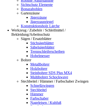
Robinie Naturstämme
Sichtschutz Elemente
Bonazabohlen
Gartenzäune
Jägerzäune
Jägerzaunriegel
Konstruktionsholz Lärche
Werkzeug / Zubehör / Schleifmittel /
Bekleidung/Arbeitsschutz
Sägen / Ersatzblätter
Stichsägeblätter
Säbelsägeblätter
Trennschleiferscheiben
Hobelmesser
Bohrer
Metallbohrer
Holzbohrer
Steinbohrer SDS Plus MX4
Multibohrer Schockwave
Stechbeitel / Hämmer / Farbschaber Zwingen
Schnellzwingen
Stechbeitel
Hämmer
Farbschaber
Nageleisen / Kuhfuß