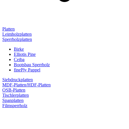
Platten
Leimholzplatten
Sperrholzplatten
Birke
Elliotis Pine
Ceiba
Bootsbau Sperrholz
finePly Pappel
Siebdruckplatten
MDF-Platten/HDF-Platten
OSB-Platten
Tischlerplatten
Spanplatten
Filmsperrholz