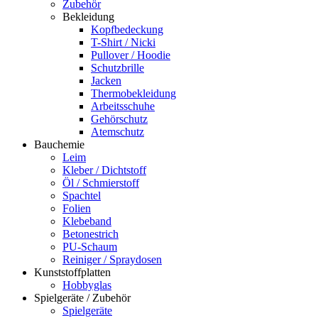
Zubehör
Bekleidung
Kopfbedeckung
T-Shirt / Nicki
Pullover / Hoodie
Schutzbrille
Jacken
Thermobekleidung
Arbeitsschuhe
Gehörschutz
Atemschutz
Bauchemie
Leim
Kleber / Dichtstoff
Öl / Schmierstoff
Spachtel
Folien
Klebeband
Betonestrich
PU-Schaum
Reiniger / Spraydosen
Kunststoffplatten
Hobbyglas
Spielgeräte / Zubehör
Spielgeräte