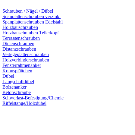
Schrauben / Nägel / Dübel
Spanplattenschrauben verzinkt
Spanplattenschrauben Edelstahl
Holzbauschrauben
Holzbauschrauben Tellerkopf
Terrassenschrauben
Dielenschrauben
Distanzschrauben
Verlegeplattenschrauben
Holzverbinderschrauben
Fensterrahmenanker
Konusplättchen
Dübel
Langschaftdübel
Bolzenanker
Betonschraube
Schwerlast-Befestigung/Chemie
Riffelstange/Holzdübel