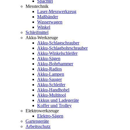
Spachtel
Messtechnik
Laser-Messwerkzeug
Maßbänder
Wasserwagen
Winkel
Schleifmittel
Akku-Werkzeuge
Akku-Schlagschrauber
Akku-Schlagbohrschrauber
Akku-Winkelschleifer
Akku-Sägen
Akku-Bohrhammer
Akku-Radios
Akku-Lampen
Akku-Sauger
Akku-Schleifer
Akku-Handhobel
Akku-Multitool
Akkus und Ladegeräte
Koffer und Trolley
Elektrowerkzeuge
Elektro-Sägen
Gartengeräte
Arbeitsschutz