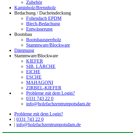
Zubehör
Kaminholz/Brennholz
Bedachung / Dacheindeckung
Foliendach EPDM
Blech-Bedachung
Entwässerung
Bootsbau
Bootsbausperrholz
Stammware/Blockware
Dämmung
Stammware/Blockware
KIEFER
SIB. LÄRCHE
EICHE
ESCHE
MAHAGONI
ZIRBEL-KIEFER
Probleme mit dem Login?
0331 743 22 0
info@holzfachzentrumpotsdam.de
Probleme mit dem Login?
|
0331 743 22 0
|
info@holzfachzentrumpotsdam.de