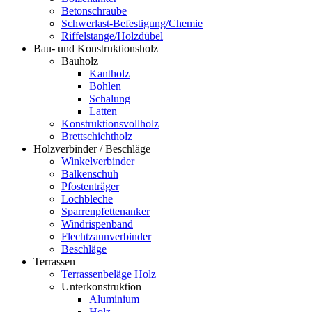
Betonschraube
Schwerlast-Befestigung/Chemie
Riffelstange/Holzdübel
Bau- und Konstruktionsholz
Bauholz
Kantholz
Bohlen
Schalung
Latten
Konstruktionsvollholz
Brettschichtholz
Holzverbinder / Beschläge
Winkelverbinder
Balkenschuh
Pfostenträger
Lochbleche
Sparrenpfettenanker
Windrispenband
Flechtzaunverbinder
Beschläge
Terrassen
Terrassenbeläge Holz
Unterkonstruktion
Aluminium
Holz