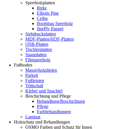
Sperrholzplatten
Birke
Elliotis Pine
Ceiba
Bootsbau Sperrholz
finePly Pappel
Siebdruckplatten
MDF-Platten/HDF-Platten
OSB-Platten
Tischlerplatten
Spanplatten
Filmsperrholz
Fußboden
Massivholzdielen
Parkett
Fußleisten
Trittschall
Kleber und Spachtel
Beschichtung und Pflege
Behandlung/Beschichtung
Pflege
Farbbehandlungen
Laminat
Holzschutz und Behandlungen
OSMO Farben und Schutz für Innen