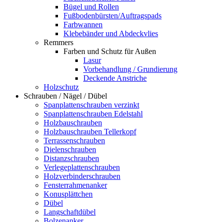
Bügel und Rollen
Fußbodenbürsten/Auftragspads
Farbwannen
Klebebänder und Abdeckvlies
Remmers
Farben und Schutz für Außen
Lasur
Vorbehandlung / Grundierung
Deckende Anstriche
Holzschutz
Schrauben / Nägel / Dübel
Spanplattenschrauben verzinkt
Spanplattenschrauben Edelstahl
Holzbauschrauben
Holzbauschrauben Tellerkopf
Terrassenschrauben
Dielenschrauben
Distanzschrauben
Verlegeplattenschrauben
Holzverbinderschrauben
Fensterrahmenanker
Konusplättchen
Dübel
Langschaftdübel
Bolzenanker