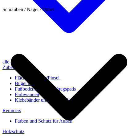
Schrauben / Nägel / Dübel
alle anzeigen
Zubehör
Flächenstreicher/Pinsel
Bügel und Rollen
Fußbodenbürsten/Auftragspads
Farbwannen
Klebebänder und Abdeckvlies
Remmers
Farben und Schutz für Außen
Holzschutz