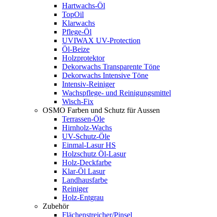
Hartwachs-Öl
TopOil
Klarwachs
Pflege-Öl
UVIWAX UV-Protection
Öl-Beize
Holzprotektor
Dekorwachs Transparente Töne
Dekorwachs Intensive Töne
Intensiv-Reiniger
Wachspflege- und Reinigungsmittel
Wisch-Fix
OSMO Farben und Schutz für Aussen
Terrassen-Öle
Hirnholz-Wachs
UV-Schutz-Öle
Einmal-Lasur HS
Holzschutz Öl-Lasur
Holz-Deckfarbe
Klar-Öl Lasur
Landhausfarbe
Reiniger
Holz-Entgrau
Zubehör
Flächenstreicher/Pinsel