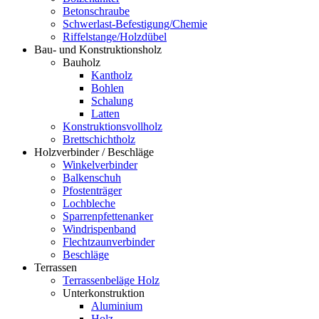
Betonschraube
Schwerlast-Befestigung/Chemie
Riffelstange/Holzdübel
Bau- und Konstruktionsholz
Bauholz
Kantholz
Bohlen
Schalung
Latten
Konstruktionsvollholz
Brettschichtholz
Holzverbinder / Beschläge
Winkelverbinder
Balkenschuh
Pfostenträger
Lochbleche
Sparrenpfettenanker
Windrispenband
Flechtzaunverbinder
Beschläge
Terrassen
Terrassenbeläge Holz
Unterkonstruktion
Aluminium
Holz