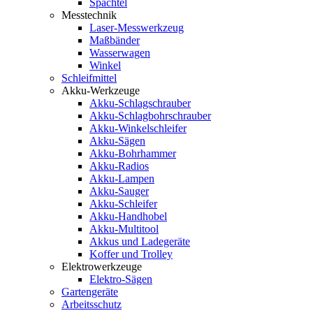
Spachtel
Messtechnik
Laser-Messwerkzeug
Maßbänder
Wasserwagen
Winkel
Schleifmittel
Akku-Werkzeuge
Akku-Schlagschrauber
Akku-Schlagbohrschrauber
Akku-Winkelschleifer
Akku-Sägen
Akku-Bohrhammer
Akku-Radios
Akku-Lampen
Akku-Sauger
Akku-Schleifer
Akku-Handhobel
Akku-Multitool
Akkus und Ladegeräte
Koffer und Trolley
Elektrowerkzeuge
Elektro-Sägen
Gartengeräte
Arbeitsschutz