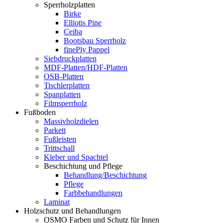
Sperrholzplatten
Birke
Elliotis Pine
Ceiba
Bootsbau Sperrholz
finePly Pappel
Siebdruckplatten
MDF-Platten/HDF-Platten
OSB-Platten
Tischlerplatten
Spanplatten
Filmsperrholz
Fußboden
Massivholzdielen
Parkett
Fußleisten
Trittschall
Kleber und Spachtel
Beschichtung und Pflege
Behandlung/Beschichtung
Pflege
Farbbehandlungen
Laminat
Holzschutz und Behandlungen
OSMO Farben und Schutz für Innen