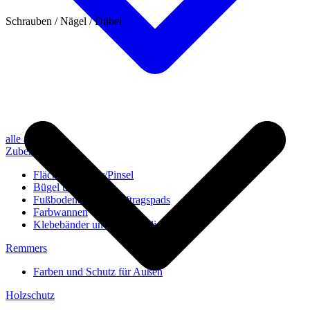
Schrauben / Nägel / Dübel
alle anzeigen
Zubehör
Flächenstreicher/Pinsel
Bügel und Rollen
Fußbodenbürsten/Auftragspads
Farbwannen
Klebebänder und Abdeckvlies
Remmers
Farben und Schutz für Außen
Holzschutz