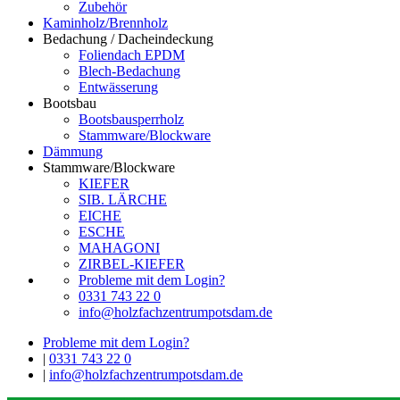
Zubehör
Kaminholz/Brennholz
Bedachung / Dacheindeckung
Foliendach EPDM
Blech-Bedachung
Entwässerung
Bootsbau
Bootsbausperrholz
Stammware/Blockware
Dämmung
Stammware/Blockware
KIEFER
SIB. LÄRCHE
EICHE
ESCHE
MAHAGONI
ZIRBEL-KIEFER
Probleme mit dem Login?
0331 743 22 0
info@holzfachzentrumpotsdam.de
Probleme mit dem Login?
|
0331 743 22 0
|
info@holzfachzentrumpotsdam.de