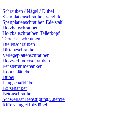
Schrauben / Nägel / Dübel
Spanplattenschrauben verzinkt
Spanplattenschrauben Edelstahl
Holzbauschrauben
Holzbauschrauben Tellerkopf
Terrassenschrauben
Dielenschrauben
Distanzschrauben
Verlegeplattenschrauben
Holzverbinderschrauben
Fensterrahmenanker
Konusplättchen
Dübel
Langschaftdübel
Bolzenanker
Betonschraube
Schwerlast-Befestigung/Chemie
Riffelstange/Holzdübel