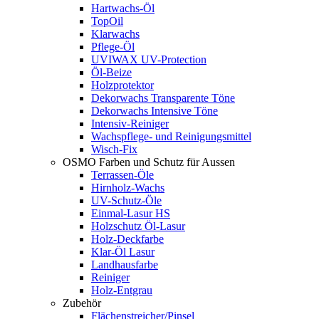
Hartwachs-Öl
TopOil
Klarwachs
Pflege-Öl
UVIWAX UV-Protection
Öl-Beize
Holzprotektor
Dekorwachs Transparente Töne
Dekorwachs Intensive Töne
Intensiv-Reiniger
Wachspflege- und Reinigungsmittel
Wisch-Fix
OSMO Farben und Schutz für Aussen
Terrassen-Öle
Hirnholz-Wachs
UV-Schutz-Öle
Einmal-Lasur HS
Holzschutz Öl-Lasur
Holz-Deckfarbe
Klar-Öl Lasur
Landhausfarbe
Reiniger
Holz-Entgrau
Zubehör
Flächenstreicher/Pinsel