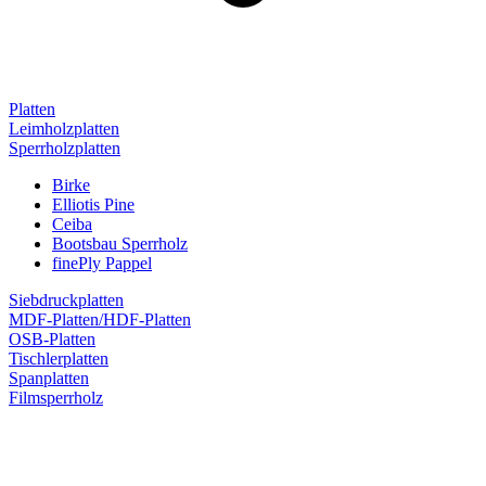
Platten
Leimholzplatten
Sperrholzplatten
Birke
Elliotis Pine
Ceiba
Bootsbau Sperrholz
finePly Pappel
Siebdruckplatten
MDF-Platten/HDF-Platten
OSB-Platten
Tischlerplatten
Spanplatten
Filmsperrholz