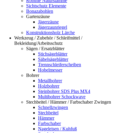
Robinie Naturstämme
Sichtschutz Elemente
Bonazabohlen
Gartenzäune
Jägerzäune
Jägerzaunriegel
Konstruktionsholz Lärche
Werkzeug / Zubehör / Schleifmittel /
Bekleidung/Arbeitsschutz
Sägen / Ersatzblätter
Stichsägeblätter
Säbelsägeblätter
Trennschleiferscheiben
Hobelmesser
Bohrer
Metallbohrer
Holzbohrer
Steinbohrer SDS Plus MX4
Multibohrer Schockwave
Stechbeitel / Hämmer / Farbschaber Zwingen
Schnellzwingen
Stechbeitel
Hämmer
Farbschaber
Nageleisen / Kuhfuß