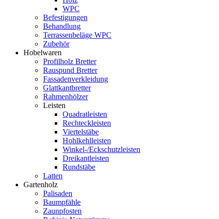
WPC
Befestigungen
Behandlung
Terrassenbeläge WPC
Zubehör
Hobelwaren
Profilholz Bretter
Rauspund Bretter
Fassadenverkleidung
Glattkantbretter
Rahmenhölzer
Leisten
Quadratleisten
Rechteckleisten
Viertelstäbe
Hohlkehlleisten
Winkel-/Eckschutzleisten
Dreikantleisten
Rundstäbe
Latten
Gartenholz
Palisaden
Baumpfähle
Zaunpfosten