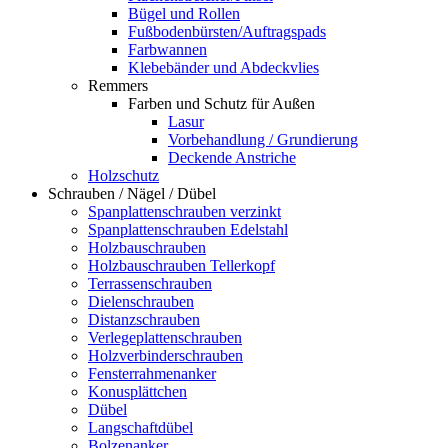
Bügel und Rollen
Fußbodenbürsten/Auftragspads
Farbwannen
Klebebänder und Abdeckvlies
Remmers
Farben und Schutz für Außen
Lasur
Vorbehandlung / Grundierung
Deckende Anstriche
Holzschutz
Schrauben / Nägel / Dübel
Spanplattenschrauben verzinkt
Spanplattenschrauben Edelstahl
Holzbauschrauben
Holzbauschrauben Tellerkopf
Terrassenschrauben
Dielenschrauben
Distanzschrauben
Verlegeplattenschrauben
Holzverbinderschrauben
Fensterrahmenanker
Konusplättchen
Dübel
Langschaftdübel
Bolzenanker