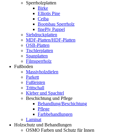
Sperrholzplatten
Birke
Elliotis Pine
Ceiba
Bootsbau Sperrholz
finePly Pappel
Siebdruckplatten
MDF-Platten/HDF-Platten
OSB-Platten
Tischlerplatten
Spanplatten
Filmsperrholz
Fußboden
Massivholzdielen
Parkett
Fußleisten
Trittschall
Kleber und Spachtel
Beschichtung und Pflege
Behandlung/Beschichtung
Pflege
Farbbehandlungen
Laminat
Holzschutz und Behandlungen
OSMO Farben und Schutz für Innen