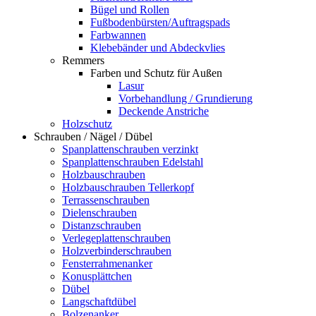
Bügel und Rollen
Fußbodenbürsten/Auftragspads
Farbwannen
Klebebänder und Abdeckvlies
Remmers
Farben und Schutz für Außen
Lasur
Vorbehandlung / Grundierung
Deckende Anstriche
Holzschutz
Schrauben / Nägel / Dübel
Spanplattenschrauben verzinkt
Spanplattenschrauben Edelstahl
Holzbauschrauben
Holzbauschrauben Tellerkopf
Terrassenschrauben
Dielenschrauben
Distanzschrauben
Verlegeplattenschrauben
Holzverbinderschrauben
Fensterrahmenanker
Konusplättchen
Dübel
Langschaftdübel
Bolzenanker