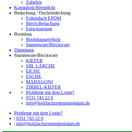
Zubehör
Kaminholz/Brennholz
Bedachung / Dacheindeckung
Foliendach EPDM
Blech-Bedachung
Entwässerung
Bootsbau
Bootsbausperrholz
Stammware/Blockware
Dämmung
Stammware/Blockware
KIEFER
SIB. LÄRCHE
EICHE
ESCHE
MAHAGONI
ZIRBEL-KIEFER
Probleme mit dem Login?
0331 743 22 0
info@holzfachzentrumpotsdam.de
Probleme mit dem Login?
|
0331 743 22 0
|
info@holzfachzentrumpotsdam.de