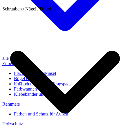
Schrauben / Nägel / Dübel
alle anzeigen
Zubehör
Flächenstreicher/Pinsel
Bügel und Rollen
Fußbodenbürsten/Auftragspads
Farbwannen
Klebebänder und Abdeckvlies
Remmers
Farben und Schutz für Außen
Holzschutz