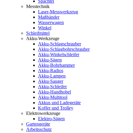
Spachtel
Messtechnik
Laser-Messwerkzeug
Maßbänder
Wasserwagen
Winkel
Schleifmittel
Akku-Werkzeuge
Akku-Schlagschrauber
Akku-Schlagbohrschrauber
Akku-Winkelschleifer
Akku-Sägen
Akku-Bohrhammer
Akku-Radios
Akku-Lampen
Akku-Sauger
Akku-Schleifer
Akku-Handhobel
Akku-Multitool
Akkus und Ladegeräte
Koffer und Trolley
Elektrowerkzeuge
Elektro-Sägen
Gartengeräte
Arbeitsschutz