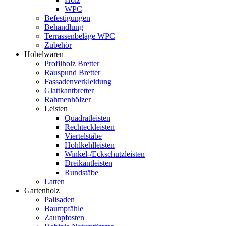
WPC
Befestigungen
Behandlung
Terrassenbeläge WPC
Zubehör
Hobelwaren
Profilholz Bretter
Rauspund Bretter
Fassadenverkleidung
Glattkantbretter
Rahmenhölzer
Leisten
Quadratleisten
Rechteckleisten
Viertelstäbe
Hohlkehlleisten
Winkel-/Eckschutzleisten
Dreikantleisten
Rundstäbe
Latten
Gartenholz
Palisaden
Baumpfähle
Zaunpfosten