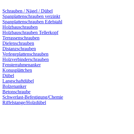
Schrauben / Nägel / Dübel
Spanplattenschrauben verzinkt
Spanplattenschrauben Edelstahl
Holzbauschrauben
Holzbauschrauben Tellerkopf
Terrassenschrauben
Dielenschrauben
Distanzschrauben
Verlegeplattenschrauben
Holzverbinderschrauben
Fensterrahmenanker
Konusplättchen
Dübel
Langschaftdübel
Bolzenanker
Betonschraube
Schwerlast-Befestigung/Chemie
Riffelstange/Holzdübel