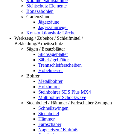
Robinie Naturstämme
Sichtschutz Elemente
Bonazabohlen
Gartenzäune
Jägerzäune
Jägerzaunriegel
Konstruktionsholz Lärche
Werkzeug / Zubehör / Schleifmittel /
Bekleidung/Arbeitsschutz
Sägen / Ersatzblätter
Stichsägeblätter
Säbelsägeblätter
Trennschleiferscheiben
Hobelmesser
Bohrer
Metallbohrer
Holzbohrer
Steinbohrer SDS Plus MX4
Multibohrer Schockwave
Stechbeitel / Hämmer / Farbschaber Zwingen
Schnellzwingen
Stechbeitel
Hämmer
Farbschaber
Nageleisen / Kuhfuß