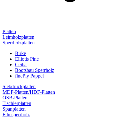
Platten
Leimholzplatten
Sperrholzplatten
Birke
Elliotis Pine
Ceiba
Bootsbau Sperrholz
finePly Pappel
Siebdruckplatten
MDF-Platten/HDF-Platten
OSB-Platten
Tischlerplatten
Spanplatten
Filmsperrholz