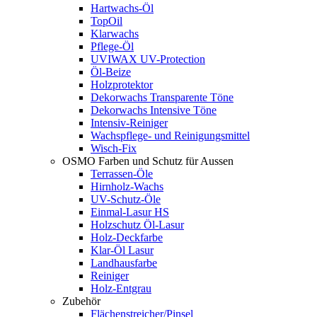
Hartwachs-Öl
TopOil
Klarwachs
Pflege-Öl
UVIWAX UV-Protection
Öl-Beize
Holzprotektor
Dekorwachs Transparente Töne
Dekorwachs Intensive Töne
Intensiv-Reiniger
Wachspflege- und Reinigungsmittel
Wisch-Fix
OSMO Farben und Schutz für Aussen
Terrassen-Öle
Hirnholz-Wachs
UV-Schutz-Öle
Einmal-Lasur HS
Holzschutz Öl-Lasur
Holz-Deckfarbe
Klar-Öl Lasur
Landhausfarbe
Reiniger
Holz-Entgrau
Zubehör
Flächenstreicher/Pinsel