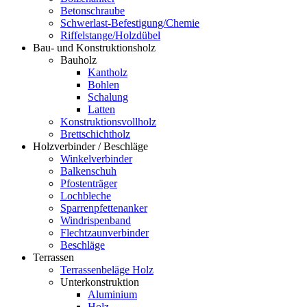
Betonschraube
Schwerlast-Befestigung/Chemie
Riffelstange/Holzdübel
Bau- und Konstruktionsholz
Bauholz
Kantholz
Bohlen
Schalung
Latten
Konstruktionsvollholz
Brettschichtholz
Holzverbinder / Beschläge
Winkelverbinder
Balkenschuh
Pfostenträger
Lochbleche
Sparrenpfettenanker
Windrispenband
Flechtzaunverbinder
Beschläge
Terrassen
Terrassenbeläge Holz
Unterkonstruktion
Aluminium
Holz