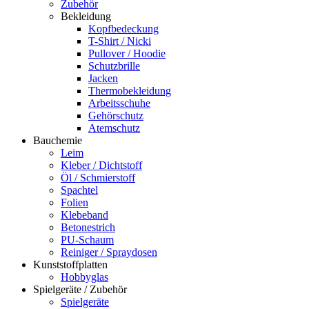
Zubehör
Bekleidung
Kopfbedeckung
T-Shirt / Nicki
Pullover / Hoodie
Schutzbrille
Jacken
Thermobekleidung
Arbeitsschuhe
Gehörschutz
Atemschutz
Bauchemie
Leim
Kleber / Dichtstoff
Öl / Schmierstoff
Spachtel
Folien
Klebeband
Betonestrich
PU-Schaum
Reiniger / Spraydosen
Kunststoffplatten
Hobbyglas
Spielgeräte / Zubehör
Spielgeräte