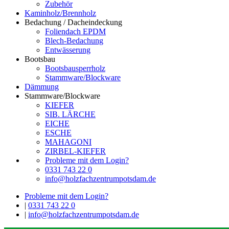
Zubehör
Kaminholz/Brennholz
Bedachung / Dacheindeckung
Foliendach EPDM
Blech-Bedachung
Entwässerung
Bootsbau
Bootsbausperrholz
Stammware/Blockware
Dämmung
Stammware/Blockware
KIEFER
SIB. LÄRCHE
EICHE
ESCHE
MAHAGONI
ZIRBEL-KIEFER
Probleme mit dem Login?
0331 743 22 0
info@holzfachzentrumpotsdam.de
Probleme mit dem Login?
|
0331 743 22 0
|
info@holzfachzentrumpotsdam.de