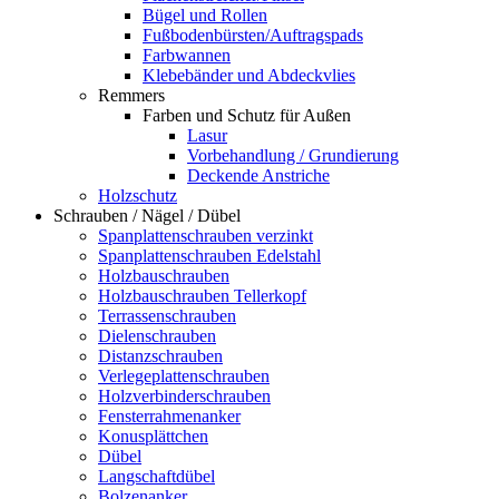
Bügel und Rollen
Fußbodenbürsten/Auftragspads
Farbwannen
Klebebänder und Abdeckvlies
Remmers
Farben und Schutz für Außen
Lasur
Vorbehandlung / Grundierung
Deckende Anstriche
Holzschutz
Schrauben / Nägel / Dübel
Spanplattenschrauben verzinkt
Spanplattenschrauben Edelstahl
Holzbauschrauben
Holzbauschrauben Tellerkopf
Terrassenschrauben
Dielenschrauben
Distanzschrauben
Verlegeplattenschrauben
Holzverbinderschrauben
Fensterrahmenanker
Konusplättchen
Dübel
Langschaftdübel
Bolzenanker