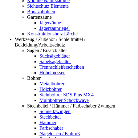
Robinie Naturstämme
Sichtschutz Elemente
Bonazabohlen
Gartenzäune
Jägerzäune
Jägerzaunriegel
Konstruktionsholz Lärche
Werkzeug / Zubehör / Schleifmittel /
Bekleidung/Arbeitsschutz
Sägen / Ersatzblätter
Stichsägeblätter
Säbelsägeblätter
Trennschleiferscheiben
Hobelmesser
Bohrer
Metallbohrer
Holzbohrer
Steinbohrer SDS Plus MX4
Multibohrer Schockwave
Stechbeitel / Hämmer / Farbschaber Zwingen
Schnellzwingen
Stechbeitel
Hämmer
Farbschaber
Nageleisen / Kuhfuß