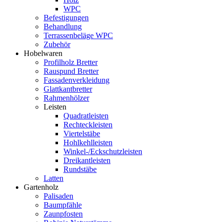
WPC
Befestigungen
Behandlung
Terrassenbeläge WPC
Zubehör
Hobelwaren
Profilholz Bretter
Rauspund Bretter
Fassadenverkleidung
Glattkantbretter
Rahmenhölzer
Leisten
Quadratleisten
Rechteckleisten
Viertelstäbe
Hohlkehlleisten
Winkel-/Eckschutzleisten
Dreikantleisten
Rundstäbe
Latten
Gartenholz
Palisaden
Baumpfähle
Zaunpfosten