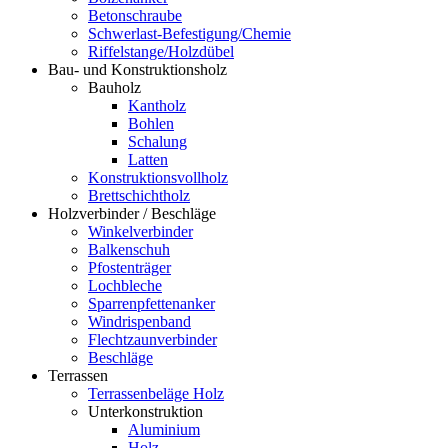
Betonschraube
Schwerlast-Befestigung/Chemie
Riffelstange/Holzdübel
Bau- und Konstruktionsholz
Bauholz
Kantholz
Bohlen
Schalung
Latten
Konstruktionsvollholz
Brettschichtholz
Holzverbinder / Beschläge
Winkelverbinder
Balkenschuh
Pfostenträger
Lochbleche
Sparrenpfettenanker
Windrispenband
Flechtzaunverbinder
Beschläge
Terrassen
Terrassenbeläge Holz
Unterkonstruktion
Aluminium
Holz