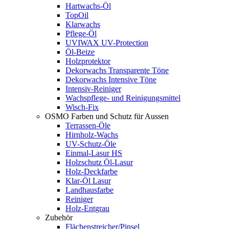
Hartwachs-Öl
TopOil
Klarwachs
Pflege-Öl
UVIWAX UV-Protection
Öl-Beize
Holzprotektor
Dekorwachs Transparente Töne
Dekorwachs Intensive Töne
Intensiv-Reiniger
Wachspflege- und Reinigungsmittel
Wisch-Fix
OSMO Farben und Schutz für Aussen
Terrassen-Öle
Hirnholz-Wachs
UV-Schutz-Öle
Einmal-Lasur HS
Holzschutz Öl-Lasur
Holz-Deckfarbe
Klar-Öl Lasur
Landhausfarbe
Reiniger
Holz-Entgrau
Zubehör
Flächenstreicher/Pinsel