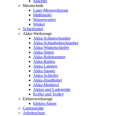
Spachtel
Messtechnik
Laser-Messwerkzeug
Maßbänder
Wasserwagen
Winkel
Schleifmittel
Akku-Werkzeuge
Akku-Schlagschrauber
Akku-Schlagbohrschrauber
Akku-Winkelschleifer
Akku-Sägen
Akku-Bohrhammer
Akku-Radios
Akku-Lampen
Akku-Sauger
Akku-Schleifer
Akku-Handhobel
Akku-Multitool
Akkus und Ladegeräte
Koffer und Trolley
Elektrowerkzeuge
Elektro-Sägen
Gartengeräte
Arbeitsschutz