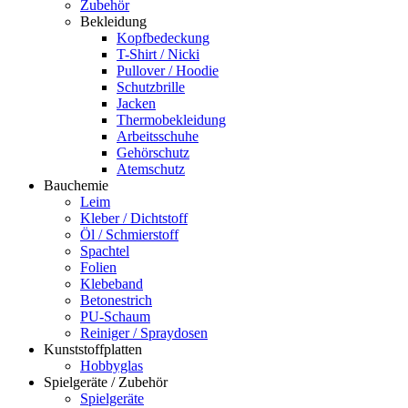
Zubehör
Bekleidung
Kopfbedeckung
T-Shirt / Nicki
Pullover / Hoodie
Schutzbrille
Jacken
Thermobekleidung
Arbeitsschuhe
Gehörschutz
Atemschutz
Bauchemie
Leim
Kleber / Dichtstoff
Öl / Schmierstoff
Spachtel
Folien
Klebeband
Betonestrich
PU-Schaum
Reiniger / Spraydosen
Kunststoffplatten
Hobbyglas
Spielgeräte / Zubehör
Spielgeräte