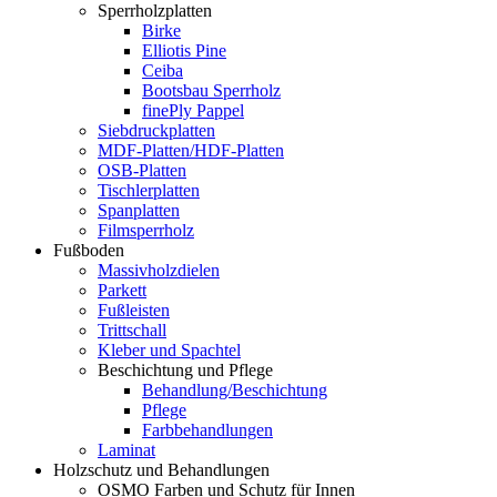
Sperrholzplatten
Birke
Elliotis Pine
Ceiba
Bootsbau Sperrholz
finePly Pappel
Siebdruckplatten
MDF-Platten/HDF-Platten
OSB-Platten
Tischlerplatten
Spanplatten
Filmsperrholz
Fußboden
Massivholzdielen
Parkett
Fußleisten
Trittschall
Kleber und Spachtel
Beschichtung und Pflege
Behandlung/Beschichtung
Pflege
Farbbehandlungen
Laminat
Holzschutz und Behandlungen
OSMO Farben und Schutz für Innen