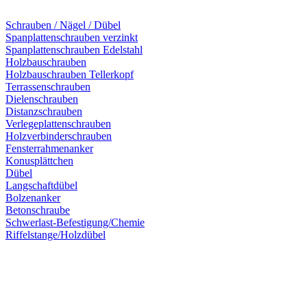
Schrauben / Nägel / Dübel
Spanplattenschrauben verzinkt
Spanplattenschrauben Edelstahl
Holzbauschrauben
Holzbauschrauben Tellerkopf
Terrassenschrauben
Dielenschrauben
Distanzschrauben
Verlegeplattenschrauben
Holzverbinderschrauben
Fensterrahmenanker
Konusplättchen
Dübel
Langschaftdübel
Bolzenanker
Betonschraube
Schwerlast-Befestigung/Chemie
Riffelstange/Holzdübel