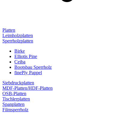
Platten
Leimholzplatten
Sperrholzplatten
Birke
Elliotis Pine
Ceiba
Bootsbau Sperrholz
finePly Pappel
Siebdruckplatten
MDF-Platten/HDF-Platten
OSB-Platten
Tischlerplatten
Spanplatten
Filmsperrholz