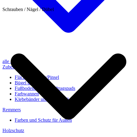
Schrauben / Nägel / Dübel
alle anzeigen
Zubehör
Flächenstreicher/Pinsel
Bügel und Rollen
Fußbodenbürsten/Auftragspads
Farbwannen
Klebebänder und Abdeckvlies
Remmers
Farben und Schutz für Außen
Holzschutz