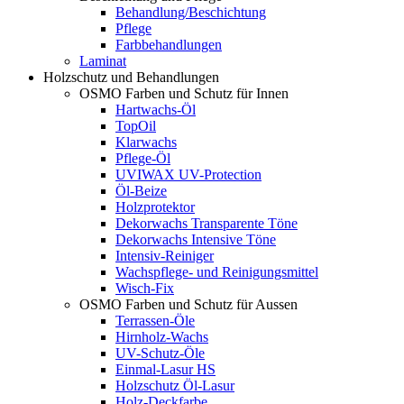
Behandlung/Beschichtung
Pflege
Farbbehandlungen
Laminat
Holzschutz und Behandlungen
OSMO Farben und Schutz für Innen
Hartwachs-Öl
TopOil
Klarwachs
Pflege-Öl
UVIWAX UV-Protection
Öl-Beize
Holzprotektor
Dekorwachs Transparente Töne
Dekorwachs Intensive Töne
Intensiv-Reiniger
Wachspflege- und Reinigungsmittel
Wisch-Fix
OSMO Farben und Schutz für Aussen
Terrassen-Öle
Hirnholz-Wachs
UV-Schutz-Öle
Einmal-Lasur HS
Holzschutz Öl-Lasur
Holz-Deckfarbe