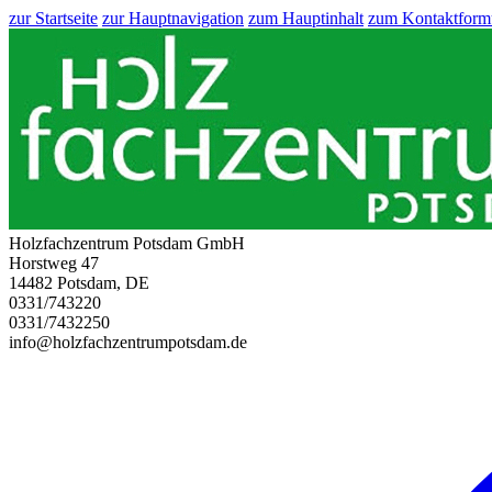
zur Startseite
zur Hauptnavigation
zum Hauptinhalt
zum Kontaktform
Holzfachzentrum Potsdam GmbH
Horstweg 47
14482 Potsdam, DE
0331/743220
0331/7432250
info@holzfachzentrumpotsdam.de