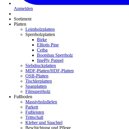
Anmelden
Sortiment
Platten
Leimholzplatten
Sperrholzplatten
Birke
Elliotis Pine
Ceiba
Bootsbau Sperrholz
finePly Pappel
Siebdruckplatten
MDF-Platten/HDF-Platten
OSB-Platten
Tischlerplatten
Spanplatten
Filmsperrholz
Fußboden
Massivholzdielen
Parkett
Fußleisten
Trittschall
Kleber und Spachtel
Beschichtung und Pflege