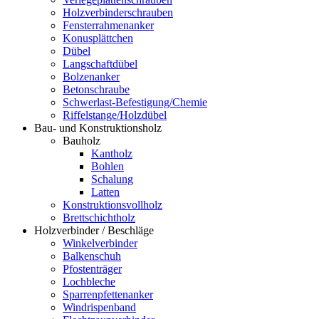
Holzverbinderschrauben
Fensterrahmenanker
Konusplättchen
Dübel
Langschaftdübel
Bolzenanker
Betonschraube
Schwerlast-Befestigung/Chemie
Riffelstange/Holzdübel
Bau- und Konstruktionsholz
Bauholz
Kantholz
Bohlen
Schalung
Latten
Konstruktionsvollholz
Brettschichtholz
Holzverbinder / Beschläge
Winkelverbinder
Balkenschuh
Pfostenträger
Lochbleche
Sparrenpfettenanker
Windrispenband