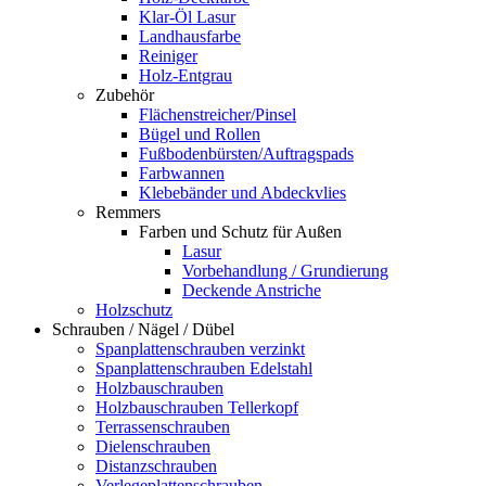
Klar-Öl Lasur
Landhausfarbe
Reiniger
Holz-Entgrau
Zubehör
Flächenstreicher/Pinsel
Bügel und Rollen
Fußbodenbürsten/Auftragspads
Farbwannen
Klebebänder und Abdeckvlies
Remmers
Farben und Schutz für Außen
Lasur
Vorbehandlung / Grundierung
Deckende Anstriche
Holzschutz
Schrauben / Nägel / Dübel
Spanplattenschrauben verzinkt
Spanplattenschrauben Edelstahl
Holzbauschrauben
Holzbauschrauben Tellerkopf
Terrassenschrauben
Dielenschrauben
Distanzschrauben
Verlegeplattenschrauben