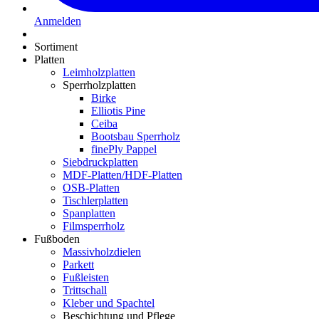
Anmelden
Sortiment
Platten
Leimholzplatten
Sperrholzplatten
Birke
Elliotis Pine
Ceiba
Bootsbau Sperrholz
finePly Pappel
Siebdruckplatten
MDF-Platten/HDF-Platten
OSB-Platten
Tischlerplatten
Spanplatten
Filmsperrholz
Fußboden
Massivholzdielen
Parkett
Fußleisten
Trittschall
Kleber und Spachtel
Beschichtung und Pflege