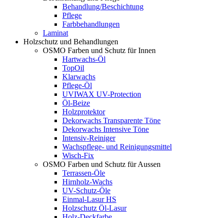
Behandlung/Beschichtung
Pflege
Farbbehandlungen
Laminat
Holzschutz und Behandlungen
OSMO Farben und Schutz für Innen
Hartwachs-Öl
TopOil
Klarwachs
Pflege-Öl
UVIWAX UV-Protection
Öl-Beize
Holzprotektor
Dekorwachs Transparente Töne
Dekorwachs Intensive Töne
Intensiv-Reiniger
Wachspflege- und Reinigungsmittel
Wisch-Fix
OSMO Farben und Schutz für Aussen
Terrassen-Öle
Hirnholz-Wachs
UV-Schutz-Öle
Einmal-Lasur HS
Holzschutz Öl-Lasur
Holz-Deckfarbe