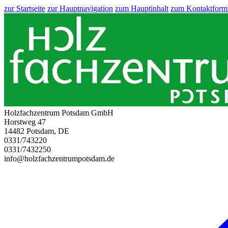
zur Startseite
zur Hauptnavigation
zum Hauptinhalt
zum Kontaktform
Holzfachzentrum Potsdam GmbH
Horstweg 47
14482 Potsdam, DE
0331/743220
0331/7432250
info@holzfachzentrumpotsdam.de