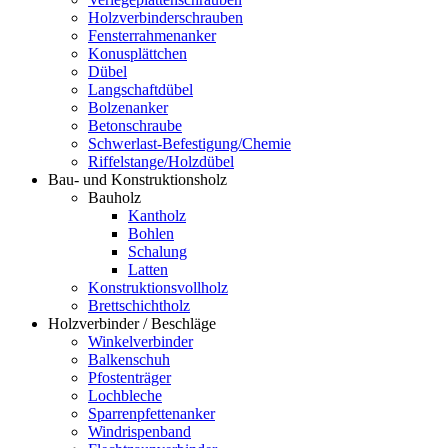
Holzverbinderschrauben
Fensterrahmenanker
Konusplättchen
Dübel
Langschaftdübel
Bolzenanker
Betonschraube
Schwerlast-Befestigung/Chemie
Riffelstange/Holzdübel
Bau- und Konstruktionsholz
Bauholz
Kantholz
Bohlen
Schalung
Latten
Konstruktionsvollholz
Brettschichtholz
Holzverbinder / Beschläge
Winkelverbinder
Balkenschuh
Pfostenträger
Lochbleche
Sparrenpfettenanker
Windrispenband