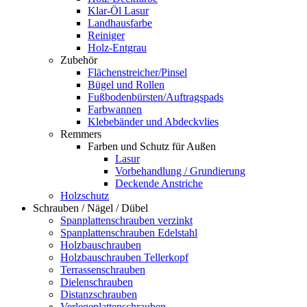
Klar-Öl Lasur
Landhausfarbe
Reiniger
Holz-Entgrau
Zubehör
Flächenstreicher/Pinsel
Bügel und Rollen
Fußbodenbürsten/Auftragspads
Farbwannen
Klebebänder und Abdeckvlies
Remmers
Farben und Schutz für Außen
Lasur
Vorbehandlung / Grundierung
Deckende Anstriche
Holzschutz
Schrauben / Nägel / Dübel
Spanplattenschrauben verzinkt
Spanplattenschrauben Edelstahl
Holzbauschrauben
Holzbauschrauben Tellerkopf
Terrassenschrauben
Dielenschrauben
Distanzschrauben
Verlegeplattenschrauben