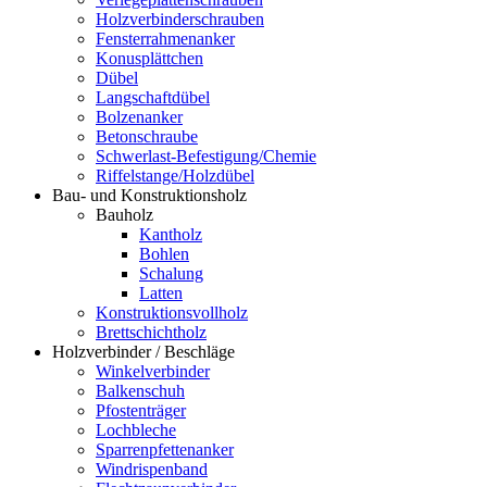
Holzverbinderschrauben
Fensterrahmenanker
Konusplättchen
Dübel
Langschaftdübel
Bolzenanker
Betonschraube
Schwerlast-Befestigung/Chemie
Riffelstange/Holzdübel
Bau- und Konstruktionsholz
Bauholz
Kantholz
Bohlen
Schalung
Latten
Konstruktionsvollholz
Brettschichtholz
Holzverbinder / Beschläge
Winkelverbinder
Balkenschuh
Pfostenträger
Lochbleche
Sparrenpfettenanker
Windrispenband