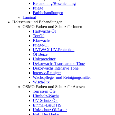
Behandlung/Beschichtung
Pflege
Farbbehandlungen
Laminat
Holzschutz und Behandlungen
OSMO Farben und Schutz für Innen
Hartwachs-Öl
TopOil
Klarwachs
Pflege-Öl
UVIWAX UV-Protection
Öl-Beize
Holzprotektor
Dekorwachs Transparente Töne
Dekorwachs Intensive Töne
Intensiv-Reiniger
Wachspflege- und Reinigungsmittel
Wisch-Fix
OSMO Farben und Schutz für Aussen
Terrassen-Öle
Hirnholz-Wachs
UV-Schutz-Öle
Einmal-Lasur HS
Holzschutz Öl-Lasur
Holz-Deckfarbe