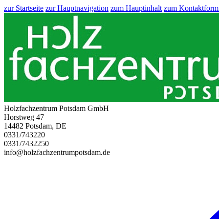
zur Startseite
zur Hauptnavigation
zum Hauptinhalt
zum Kontaktform
Holzfachzentrum Potsdam GmbH
Horstweg 47
14482 Potsdam, DE
0331/743220
0331/7432250
info@holzfachzentrumpotsdam.de