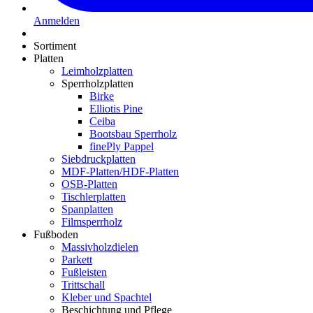
Anmelden
Sortiment
Platten
Leimholzplatten
Sperrholzplatten
Birke
Elliotis Pine
Ceiba
Bootsbau Sperrholz
finePly Pappel
Siebdruckplatten
MDF-Platten/HDF-Platten
OSB-Platten
Tischlerplatten
Spanplatten
Filmsperrholz
Fußboden
Massivholzdielen
Parkett
Fußleisten
Trittschall
Kleber und Spachtel
Beschichtung und Pflege