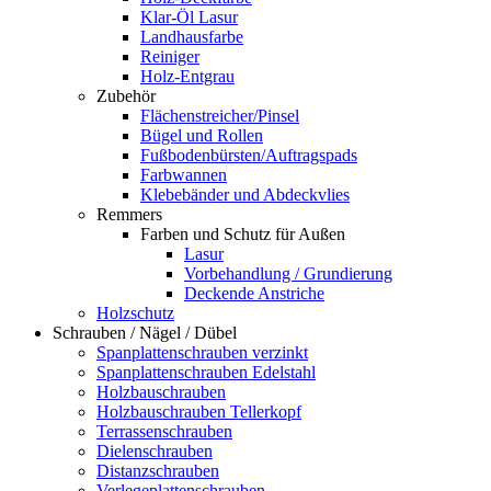
Klar-Öl Lasur
Landhausfarbe
Reiniger
Holz-Entgrau
Zubehör
Flächenstreicher/Pinsel
Bügel und Rollen
Fußbodenbürsten/Auftragspads
Farbwannen
Klebebänder und Abdeckvlies
Remmers
Farben und Schutz für Außen
Lasur
Vorbehandlung / Grundierung
Deckende Anstriche
Holzschutz
Schrauben / Nägel / Dübel
Spanplattenschrauben verzinkt
Spanplattenschrauben Edelstahl
Holzbauschrauben
Holzbauschrauben Tellerkopf
Terrassenschrauben
Dielenschrauben
Distanzschrauben
Verlegeplattenschrauben