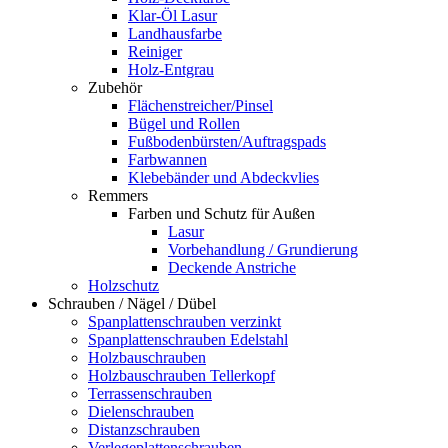
Klar-Öl Lasur
Landhausfarbe
Reiniger
Holz-Entgrau
Zubehör
Flächenstreicher/Pinsel
Bügel und Rollen
Fußbodenbürsten/Auftragspads
Farbwannen
Klebebänder und Abdeckvlies
Remmers
Farben und Schutz für Außen
Lasur
Vorbehandlung / Grundierung
Deckende Anstriche
Holzschutz
Schrauben / Nägel / Dübel
Spanplattenschrauben verzinkt
Spanplattenschrauben Edelstahl
Holzbauschrauben
Holzbauschrauben Tellerkopf
Terrassenschrauben
Dielenschrauben
Distanzschrauben
Verlegeplattenschrauben