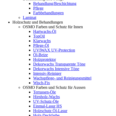
Behandlung/Beschichtung
Pflege
Farbbehandlungen
Laminat
Holzschutz und Behandlungen
OSMO Farben und Schutz für Innen
Hartwachs-Öl
TopOil
Klarwachs
Pflege-Öl
UVIWAX UV-Protection
Öl-Beize
Holzprotektor
Dekorwachs Transparente Töne
Dekorwachs Intensive Töne
Intensiv-Reiniger
Wachspflege- und Reinigungsmittel
Wisch-Fix
OSMO Farben und Schutz für Aussen
Terrassen-Öle
Hirnholz-Wachs
UV-Schutz-Öle
Einmal-Lasur HS
Holzschutz Öl-Lasur
Holz-Deckfarbe