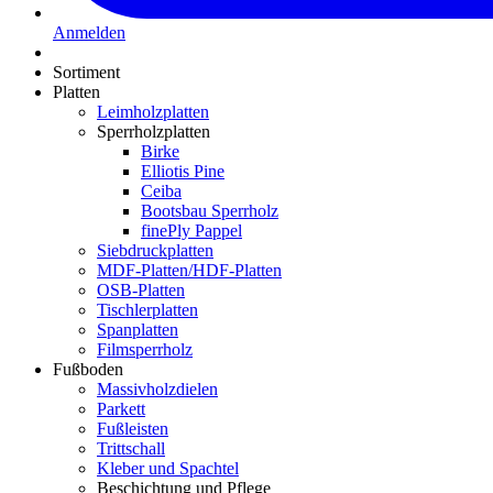
Anmelden
Sortiment
Platten
Leimholzplatten
Sperrholzplatten
Birke
Elliotis Pine
Ceiba
Bootsbau Sperrholz
finePly Pappel
Siebdruckplatten
MDF-Platten/HDF-Platten
OSB-Platten
Tischlerplatten
Spanplatten
Filmsperrholz
Fußboden
Massivholzdielen
Parkett
Fußleisten
Trittschall
Kleber und Spachtel
Beschichtung und Pflege