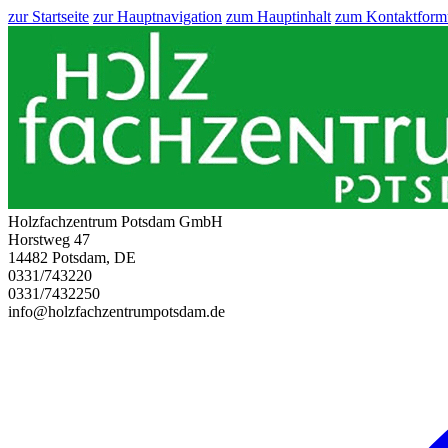
zur Startseite
zur Hauptnavigation
zum Hauptinhalt
zum Kontaktform
Holzfachzentrum Potsdam GmbH
Horstweg 47
14482 Potsdam, DE
0331/743220
0331/7432250
info@holzfachzentrumpotsdam.de