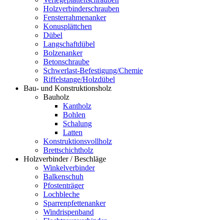
Holzverbinderschrauben
Fensterrahmenanker
Konusplättchen
Dübel
Langschaftdübel
Bolzenanker
Betonschraube
Schwerlast-Befestigung/Chemie
Riffelstange/Holzdübel
Bau- und Konstruktionsholz
Bauholz
Kantholz
Bohlen
Schalung
Latten
Konstruktionsvollholz
Brettschichtholz
Holzverbinder / Beschläge
Winkelverbinder
Balkenschuh
Pfostenträger
Lochbleche
Sparrenpfettenanker
Windrispenband