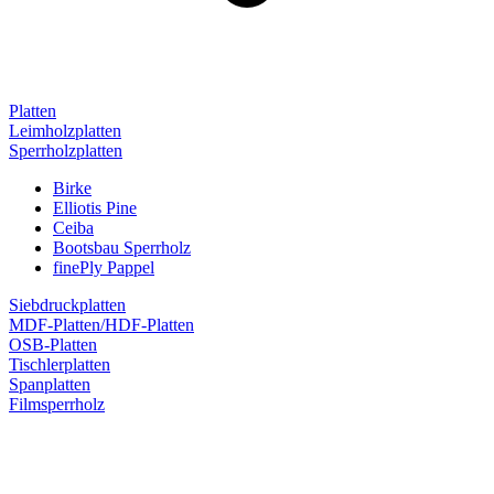
Platten
Leimholzplatten
Sperrholzplatten
Birke
Elliotis Pine
Ceiba
Bootsbau Sperrholz
finePly Pappel
Siebdruckplatten
MDF-Platten/HDF-Platten
OSB-Platten
Tischlerplatten
Spanplatten
Filmsperrholz