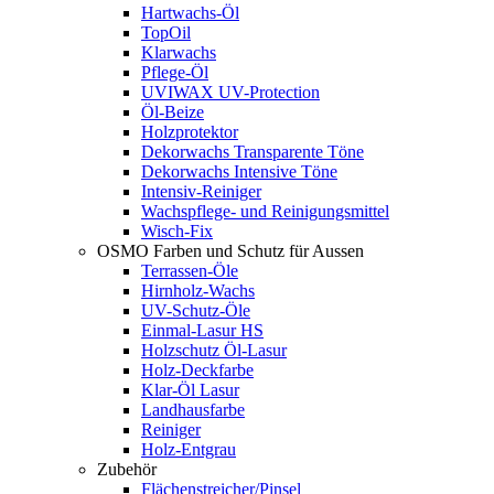
Hartwachs-Öl
TopOil
Klarwachs
Pflege-Öl
UVIWAX UV-Protection
Öl-Beize
Holzprotektor
Dekorwachs Transparente Töne
Dekorwachs Intensive Töne
Intensiv-Reiniger
Wachspflege- und Reinigungsmittel
Wisch-Fix
OSMO Farben und Schutz für Aussen
Terrassen-Öle
Hirnholz-Wachs
UV-Schutz-Öle
Einmal-Lasur HS
Holzschutz Öl-Lasur
Holz-Deckfarbe
Klar-Öl Lasur
Landhausfarbe
Reiniger
Holz-Entgrau
Zubehör
Flächenstreicher/Pinsel