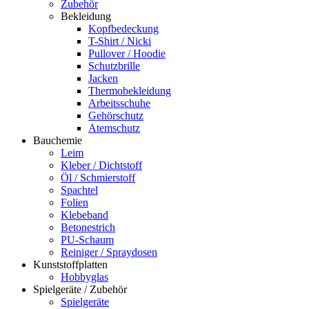
Zubehör
Bekleidung
Kopfbedeckung
T-Shirt / Nicki
Pullover / Hoodie
Schutzbrille
Jacken
Thermobekleidung
Arbeitsschuhe
Gehörschutz
Atemschutz
Bauchemie
Leim
Kleber / Dichtstoff
Öl / Schmierstoff
Spachtel
Folien
Klebeband
Betonestrich
PU-Schaum
Reiniger / Spraydosen
Kunststoffplatten
Hobbyglas
Spielgeräte / Zubehör
Spielgeräte