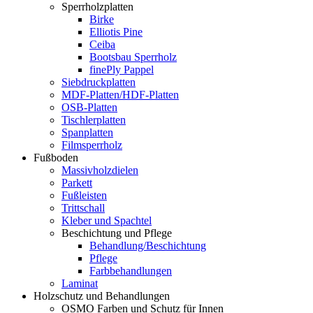
Sperrholzplatten
Birke
Elliotis Pine
Ceiba
Bootsbau Sperrholz
finePly Pappel
Siebdruckplatten
MDF-Platten/HDF-Platten
OSB-Platten
Tischlerplatten
Spanplatten
Filmsperrholz
Fußboden
Massivholzdielen
Parkett
Fußleisten
Trittschall
Kleber und Spachtel
Beschichtung und Pflege
Behandlung/Beschichtung
Pflege
Farbbehandlungen
Laminat
Holzschutz und Behandlungen
OSMO Farben und Schutz für Innen