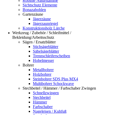
Robinie Naturstämme
Sichtschutz Elemente
Bonazabohlen
Gartenzäune
Jägerzäune
Jägerzaunriegel
Konstruktionsholz Lärche
Werkzeug / Zubehör / Schleifmittel /
Bekleidung/Arbeitsschutz
Sägen / Ersatzblätter
Stichsägeblätter
Säbelsägeblätter
Trennschleiferscheiben
Hobelmesser
Bohrer
Metallbohrer
Holzbohrer
Steinbohrer SDS Plus MX4
Multibohrer Schockwave
Stechbeitel / Hämmer / Farbschaber Zwingen
Schnellzwingen
Stechbeitel
Hämmer
Farbschaber
Nageleisen / Kuhfuß