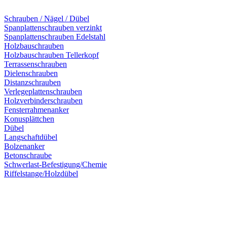
Schrauben / Nägel / Dübel
Spanplattenschrauben verzinkt
Spanplattenschrauben Edelstahl
Holzbauschrauben
Holzbauschrauben Tellerkopf
Terrassenschrauben
Dielenschrauben
Distanzschrauben
Verlegeplattenschrauben
Holzverbinderschrauben
Fensterrahmenanker
Konusplättchen
Dübel
Langschaftdübel
Bolzenanker
Betonschraube
Schwerlast-Befestigung/Chemie
Riffelstange/Holzdübel