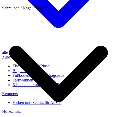
Schrauben / Nägel / Dübel
alle anzeigen
Zubehör
Flächenstreicher/Pinsel
Bügel und Rollen
Fußbodenbürsten/Auftragspads
Farbwannen
Klebebänder und Abdeckvlies
Remmers
Farben und Schutz für Außen
Holzschutz