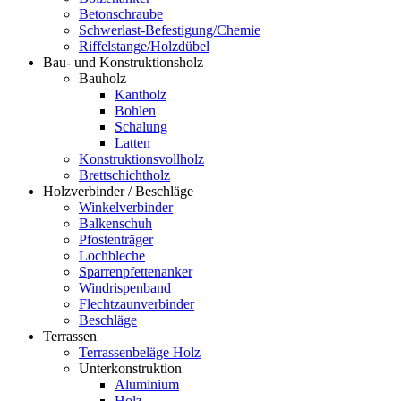
Betonschraube
Schwerlast-Befestigung/Chemie
Riffelstange/Holzdübel
Bau- und Konstruktionsholz
Bauholz
Kantholz
Bohlen
Schalung
Latten
Konstruktionsvollholz
Brettschichtholz
Holzverbinder / Beschläge
Winkelverbinder
Balkenschuh
Pfostenträger
Lochbleche
Sparrenpfettenanker
Windrispenband
Flechtzaunverbinder
Beschläge
Terrassen
Terrassenbeläge Holz
Unterkonstruktion
Aluminium
Holz