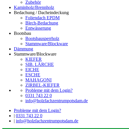
Zubehör
Kaminholz/Brennholz
Bedachung / Dacheindeckung
Foliendach EPDM
Blech-Bedachung
Entwässerung
Bootsbau
Bootsbausperrholz
Stammware/Blockware
Dämmung
Stammware/Blockware
KIEFER
SIB. LÄRCHE
EICHE
ESCHE
MAHAGONI
ZIRBEL-KIEFER
Probleme mit dem Login?
0331 743 22 0
info@holzfachzentrumpotsdam.de
Probleme mit dem Login?
|
0331 743 22 0
|
info@holzfachzentrumpotsdam.de