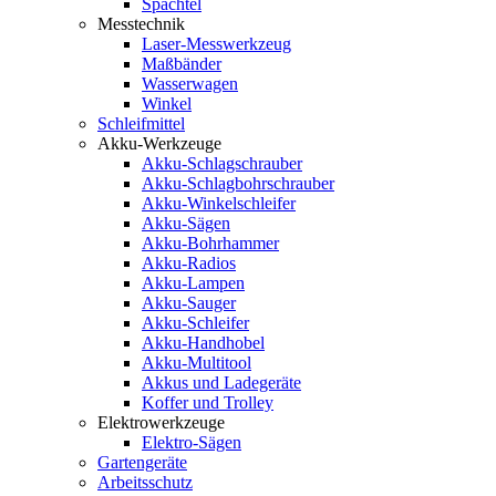
Spachtel
Messtechnik
Laser-Messwerkzeug
Maßbänder
Wasserwagen
Winkel
Schleifmittel
Akku-Werkzeuge
Akku-Schlagschrauber
Akku-Schlagbohrschrauber
Akku-Winkelschleifer
Akku-Sägen
Akku-Bohrhammer
Akku-Radios
Akku-Lampen
Akku-Sauger
Akku-Schleifer
Akku-Handhobel
Akku-Multitool
Akkus und Ladegeräte
Koffer und Trolley
Elektrowerkzeuge
Elektro-Sägen
Gartengeräte
Arbeitsschutz