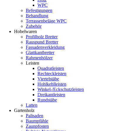
WPC
Befestigungen
Behandlung
Terrassenbeläge WPC
Zubehör
Hobelwaren
Profilholz Bretter
Rauspund Bretter
Fassadenverkleidung
Glattkantbretter
Rahmenhölzer
Leisten
Quadratleisten
Rechteckleisten
Viertelstäbe
Hohlkehlleisten
Winkel-/Eckschutzleisten
Dreikantleisten
Rundstäbe
Latten
Gartenholz
Palisaden
Baumpfähle
Zaunpfosten