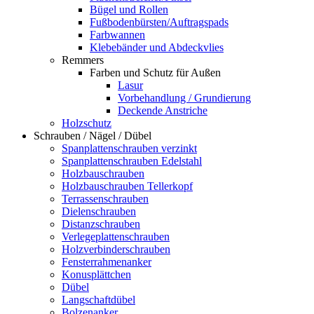
Bügel und Rollen
Fußbodenbürsten/Auftragspads
Farbwannen
Klebebänder und Abdeckvlies
Remmers
Farben und Schutz für Außen
Lasur
Vorbehandlung / Grundierung
Deckende Anstriche
Holzschutz
Schrauben / Nägel / Dübel
Spanplattenschrauben verzinkt
Spanplattenschrauben Edelstahl
Holzbauschrauben
Holzbauschrauben Tellerkopf
Terrassenschrauben
Dielenschrauben
Distanzschrauben
Verlegeplattenschrauben
Holzverbinderschrauben
Fensterrahmenanker
Konusplättchen
Dübel
Langschaftdübel
Bolzenanker