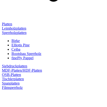
Platten
Leimholzplatten
Sperrholzplatten
Birke
Elliotis Pine
Ceiba
Bootsbau Sperrholz
finePly Pappel
Siebdruckplatten
MDF-Platten/HDF-Platten
OSB-Platten
Tischlerplatten
Spanplatten
Filmsperrholz