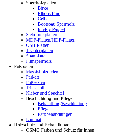
Sperrholzplatten
Birke
Elliotis Pine
Ceiba
Bootsbau Sperrholz
finePly Pappel
Siebdruckplatten
MDF-Platten/HDF-Platten
OSB-Platten
Tischlerplatten
Spanplatten
Filmsperrholz
Fußboden
Massivholzdielen
Parkett
Fußleisten
Trittschall
Kleber und Spachtel
Beschichtung und Pflege
Behandlung/Beschichtung
Pflege
Farbbehandlungen
Laminat
Holzschutz und Behandlungen
OSMO Farben und Schutz für Innen