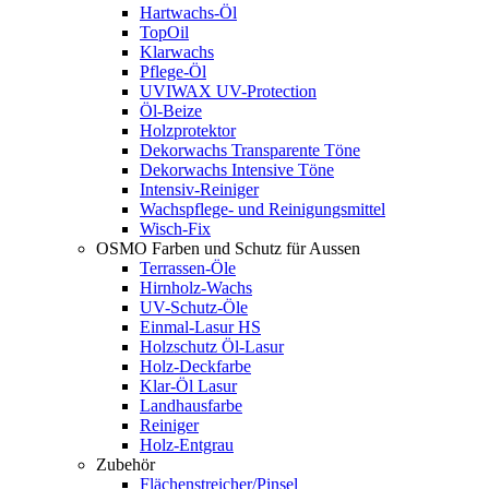
Hartwachs-Öl
TopOil
Klarwachs
Pflege-Öl
UVIWAX UV-Protection
Öl-Beize
Holzprotektor
Dekorwachs Transparente Töne
Dekorwachs Intensive Töne
Intensiv-Reiniger
Wachspflege- und Reinigungsmittel
Wisch-Fix
OSMO Farben und Schutz für Aussen
Terrassen-Öle
Hirnholz-Wachs
UV-Schutz-Öle
Einmal-Lasur HS
Holzschutz Öl-Lasur
Holz-Deckfarbe
Klar-Öl Lasur
Landhausfarbe
Reiniger
Holz-Entgrau
Zubehör
Flächenstreicher/Pinsel