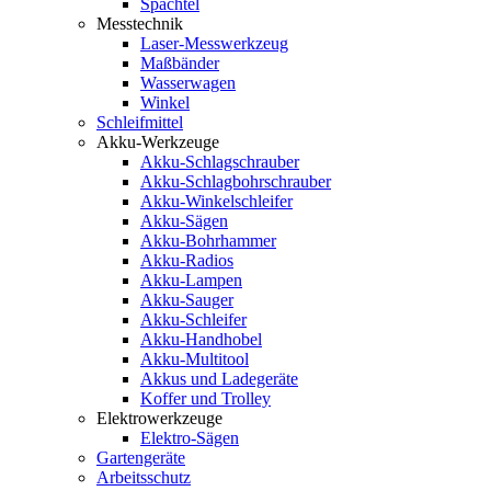
Spachtel
Messtechnik
Laser-Messwerkzeug
Maßbänder
Wasserwagen
Winkel
Schleifmittel
Akku-Werkzeuge
Akku-Schlagschrauber
Akku-Schlagbohrschrauber
Akku-Winkelschleifer
Akku-Sägen
Akku-Bohrhammer
Akku-Radios
Akku-Lampen
Akku-Sauger
Akku-Schleifer
Akku-Handhobel
Akku-Multitool
Akkus und Ladegeräte
Koffer und Trolley
Elektrowerkzeuge
Elektro-Sägen
Gartengeräte
Arbeitsschutz