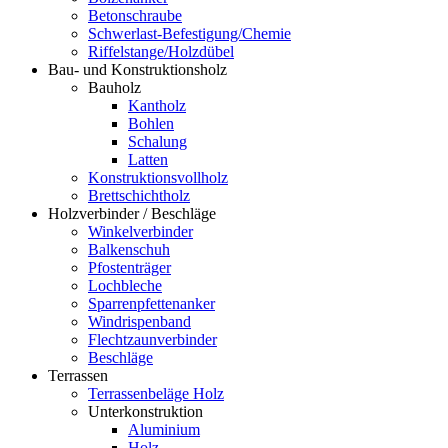
Betonschraube
Schwerlast-Befestigung/Chemie
Riffelstange/Holzdübel
Bau- und Konstruktionsholz
Bauholz
Kantholz
Bohlen
Schalung
Latten
Konstruktionsvollholz
Brettschichtholz
Holzverbinder / Beschläge
Winkelverbinder
Balkenschuh
Pfostenträger
Lochbleche
Sparrenpfettenanker
Windrispenband
Flechtzaunverbinder
Beschläge
Terrassen
Terrassenbeläge Holz
Unterkonstruktion
Aluminium
Holz