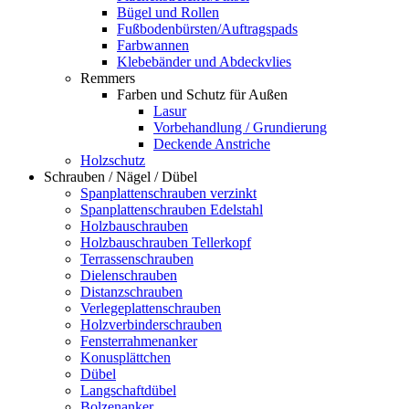
Bügel und Rollen
Fußbodenbürsten/Auftragspads
Farbwannen
Klebebänder und Abdeckvlies
Remmers
Farben und Schutz für Außen
Lasur
Vorbehandlung / Grundierung
Deckende Anstriche
Holzschutz
Schrauben / Nägel / Dübel
Spanplattenschrauben verzinkt
Spanplattenschrauben Edelstahl
Holzbauschrauben
Holzbauschrauben Tellerkopf
Terrassenschrauben
Dielenschrauben
Distanzschrauben
Verlegeplattenschrauben
Holzverbinderschrauben
Fensterrahmenanker
Konusplättchen
Dübel
Langschaftdübel
Bolzenanker