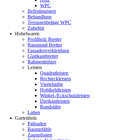
WPC
Befestigungen
Behandlung
Terrassenbeläge WPC
Zubehör
Hobelwaren
Profilholz Bretter
Rauspund Bretter
Fassadenverkleidung
Glattkantbretter
Rahmenhölzer
Leisten
Quadratleisten
Rechteckleisten
Viertelstäbe
Hohlkehlleisten
Winkel-/Eckschutzleisten
Dreikantleisten
Rundstäbe
Latten
Gartenholz
Palisaden
Baumpfähle
Zaunpfosten