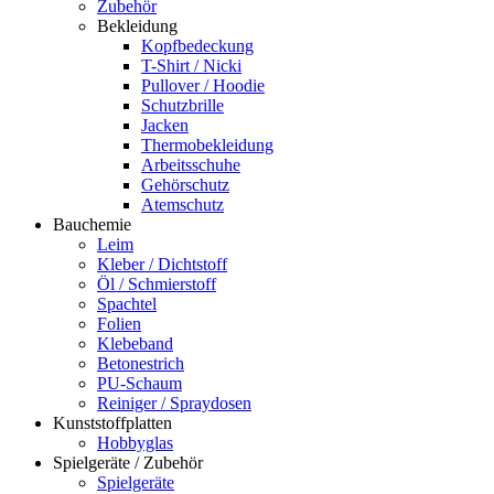
Zubehör
Bekleidung
Kopfbedeckung
T-Shirt / Nicki
Pullover / Hoodie
Schutzbrille
Jacken
Thermobekleidung
Arbeitsschuhe
Gehörschutz
Atemschutz
Bauchemie
Leim
Kleber / Dichtstoff
Öl / Schmierstoff
Spachtel
Folien
Klebeband
Betonestrich
PU-Schaum
Reiniger / Spraydosen
Kunststoffplatten
Hobbyglas
Spielgeräte / Zubehör
Spielgeräte