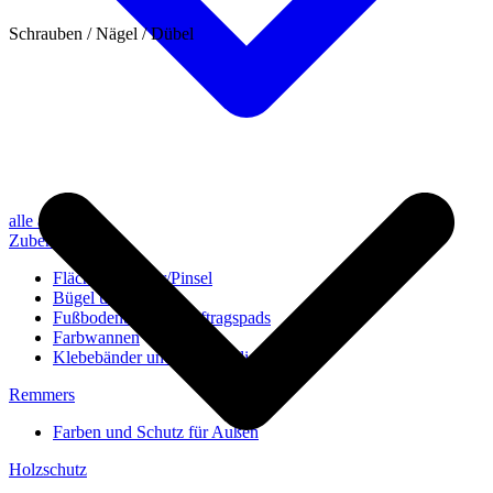
Schrauben / Nägel / Dübel
alle anzeigen
Zubehör
Flächenstreicher/Pinsel
Bügel und Rollen
Fußbodenbürsten/Auftragspads
Farbwannen
Klebebänder und Abdeckvlies
Remmers
Farben und Schutz für Außen
Holzschutz