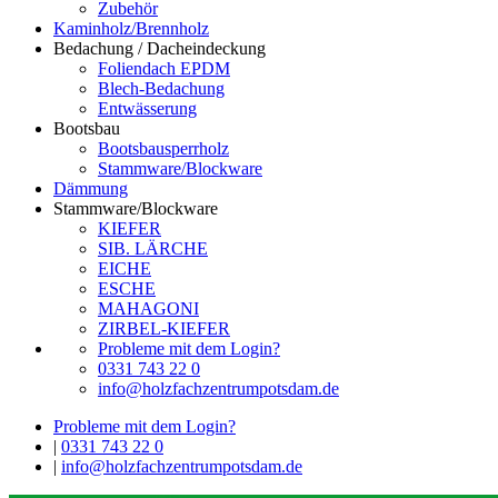
Zubehör
Kaminholz/Brennholz
Bedachung / Dacheindeckung
Foliendach EPDM
Blech-Bedachung
Entwässerung
Bootsbau
Bootsbausperrholz
Stammware/Blockware
Dämmung
Stammware/Blockware
KIEFER
SIB. LÄRCHE
EICHE
ESCHE
MAHAGONI
ZIRBEL-KIEFER
Probleme mit dem Login?
0331 743 22 0
info@holzfachzentrumpotsdam.de
Probleme mit dem Login?
|
0331 743 22 0
|
info@holzfachzentrumpotsdam.de