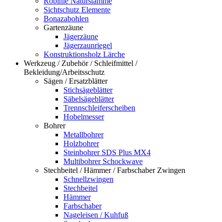
Robinie Naturstämme
Sichtschutz Elemente
Bonazabohlen
Gartenzäune
Jägerzäune
Jägerzaunriegel
Konstruktionsholz Lärche
Werkzeug / Zubehör / Schleifmittel /
Bekleidung/Arbeitsschutz
Sägen / Ersatzblätter
Stichsägeblätter
Säbelsägeblätter
Trennschleiferscheiben
Hobelmesser
Bohrer
Metallbohrer
Holzbohrer
Steinbohrer SDS Plus MX4
Multibohrer Schockwave
Stechbeitel / Hämmer / Farbschaber Zwingen
Schnellzwingen
Stechbeitel
Hämmer
Farbschaber
Nageleisen / Kuhfuß