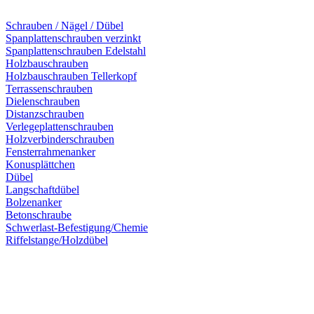
Schrauben / Nägel / Dübel
Spanplattenschrauben verzinkt
Spanplattenschrauben Edelstahl
Holzbauschrauben
Holzbauschrauben Tellerkopf
Terrassenschrauben
Dielenschrauben
Distanzschrauben
Verlegeplattenschrauben
Holzverbinderschrauben
Fensterrahmenanker
Konusplättchen
Dübel
Langschaftdübel
Bolzenanker
Betonschraube
Schwerlast-Befestigung/Chemie
Riffelstange/Holzdübel