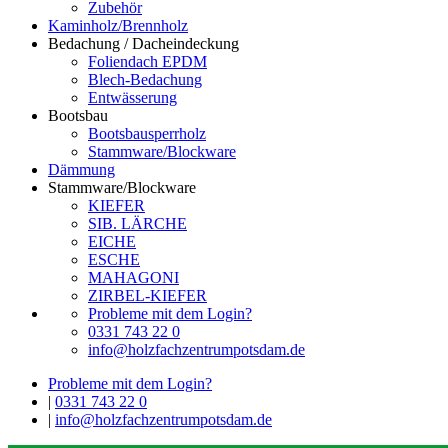
Zubehör
Kaminholz/Brennholz
Bedachung / Dacheindeckung
Foliendach EPDM
Blech-Bedachung
Entwässerung
Bootsbau
Bootsbausperrholz
Stammware/Blockware
Dämmung
Stammware/Blockware
KIEFER
SIB. LÄRCHE
EICHE
ESCHE
MAHAGONI
ZIRBEL-KIEFER
Probleme mit dem Login?
0331 743 22 0
info@holzfachzentrumpotsdam.de
Probleme mit dem Login?
|
0331 743 22 0
|
info@holzfachzentrumpotsdam.de