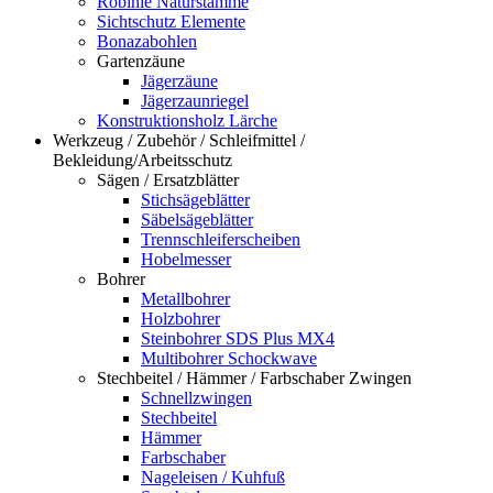
Robinie Naturstämme
Sichtschutz Elemente
Bonazabohlen
Gartenzäune
Jägerzäune
Jägerzaunriegel
Konstruktionsholz Lärche
Werkzeug / Zubehör / Schleifmittel /
Bekleidung/Arbeitsschutz
Sägen / Ersatzblätter
Stichsägeblätter
Säbelsägeblätter
Trennschleiferscheiben
Hobelmesser
Bohrer
Metallbohrer
Holzbohrer
Steinbohrer SDS Plus MX4
Multibohrer Schockwave
Stechbeitel / Hämmer / Farbschaber Zwingen
Schnellzwingen
Stechbeitel
Hämmer
Farbschaber
Nageleisen / Kuhfuß