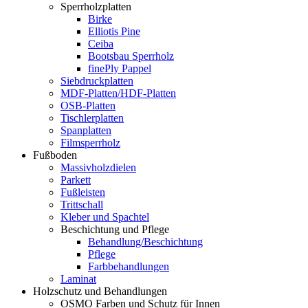
Sperrholzplatten
Birke
Elliotis Pine
Ceiba
Bootsbau Sperrholz
finePly Pappel
Siebdruckplatten
MDF-Platten/HDF-Platten
OSB-Platten
Tischlerplatten
Spanplatten
Filmsperrholz
Fußboden
Massivholzdielen
Parkett
Fußleisten
Trittschall
Kleber und Spachtel
Beschichtung und Pflege
Behandlung/Beschichtung
Pflege
Farbbehandlungen
Laminat
Holzschutz und Behandlungen
OSMO Farben und Schutz für Innen