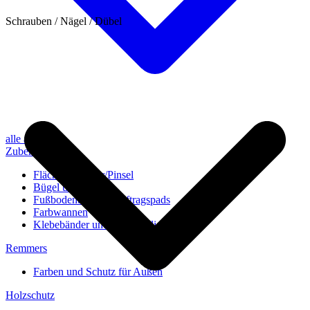
Schrauben / Nägel / Dübel
alle anzeigen
Zubehör
Flächenstreicher/Pinsel
Bügel und Rollen
Fußbodenbürsten/Auftragspads
Farbwannen
Klebebänder und Abdeckvlies
Remmers
Farben und Schutz für Außen
Holzschutz