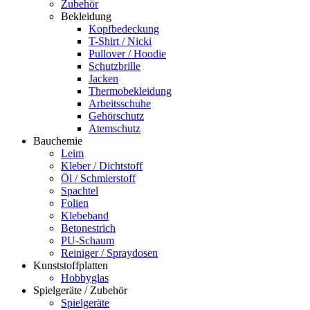
Zubehör
Bekleidung
Kopfbedeckung
T-Shirt / Nicki
Pullover / Hoodie
Schutzbrille
Jacken
Thermobekleidung
Arbeitsschuhe
Gehörschutz
Atemschutz
Bauchemie
Leim
Kleber / Dichtstoff
Öl / Schmierstoff
Spachtel
Folien
Klebeband
Betonestrich
PU-Schaum
Reiniger / Spraydosen
Kunststoffplatten
Hobbyglas
Spielgeräte / Zubehör
Spielgeräte