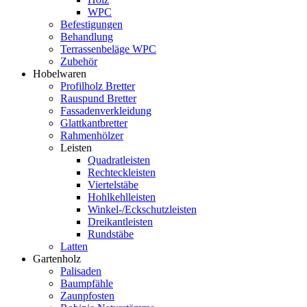
WPC
Befestigungen
Behandlung
Terrassenbeläge WPC
Zubehör
Hobelwaren
Profilholz Bretter
Rauspund Bretter
Fassadenverkleidung
Glattkantbretter
Rahmenhölzer
Leisten
Quadratleisten
Rechteckleisten
Viertelstäbe
Hohlkehlleisten
Winkel-/Eckschutzleisten
Dreikantleisten
Rundstäbe
Latten
Gartenholz
Palisaden
Baumpfähle
Zaunpfosten