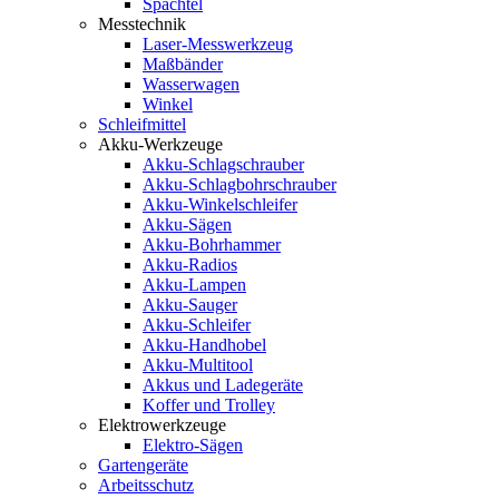
Spachtel
Messtechnik
Laser-Messwerkzeug
Maßbänder
Wasserwagen
Winkel
Schleifmittel
Akku-Werkzeuge
Akku-Schlagschrauber
Akku-Schlagbohrschrauber
Akku-Winkelschleifer
Akku-Sägen
Akku-Bohrhammer
Akku-Radios
Akku-Lampen
Akku-Sauger
Akku-Schleifer
Akku-Handhobel
Akku-Multitool
Akkus und Ladegeräte
Koffer und Trolley
Elektrowerkzeuge
Elektro-Sägen
Gartengeräte
Arbeitsschutz