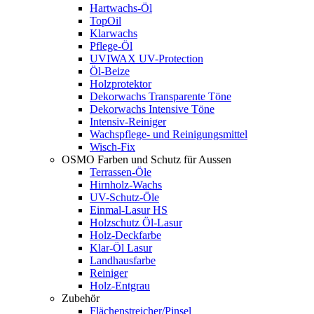
Hartwachs-Öl
TopOil
Klarwachs
Pflege-Öl
UVIWAX UV-Protection
Öl-Beize
Holzprotektor
Dekorwachs Transparente Töne
Dekorwachs Intensive Töne
Intensiv-Reiniger
Wachspflege- und Reinigungsmittel
Wisch-Fix
OSMO Farben und Schutz für Aussen
Terrassen-Öle
Hirnholz-Wachs
UV-Schutz-Öle
Einmal-Lasur HS
Holzschutz Öl-Lasur
Holz-Deckfarbe
Klar-Öl Lasur
Landhausfarbe
Reiniger
Holz-Entgrau
Zubehör
Flächenstreicher/Pinsel