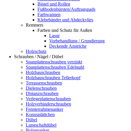
Bügel und Rollen
Fußbodenbürsten/Auftragspads
Farbwannen
Klebebänder und Abdeckvlies
Remmers
Farben und Schutz für Außen
Lasur
Vorbehandlung / Grundierung
Deckende Anstriche
Holzschutz
Schrauben / Nägel / Dübel
Spanplattenschrauben verzinkt
Spanplattenschrauben Edelstahl
Holzbauschrauben
Holzbauschrauben Tellerkopf
Terrassenschrauben
Dielenschrauben
Distanzschrauben
Verlegeplattenschrauben
Holzverbinderschrauben
Fensterrahmenanker
Konusplättchen
Dübel
Langschaftdübel
Bolzenanker