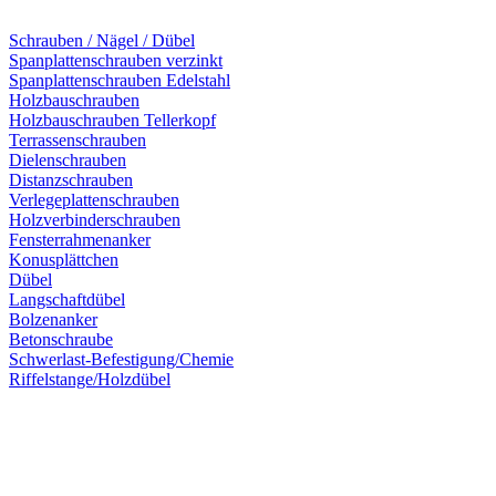
Schrauben / Nägel / Dübel
Spanplattenschrauben verzinkt
Spanplattenschrauben Edelstahl
Holzbauschrauben
Holzbauschrauben Tellerkopf
Terrassenschrauben
Dielenschrauben
Distanzschrauben
Verlegeplattenschrauben
Holzverbinderschrauben
Fensterrahmenanker
Konusplättchen
Dübel
Langschaftdübel
Bolzenanker
Betonschraube
Schwerlast-Befestigung/Chemie
Riffelstange/Holzdübel