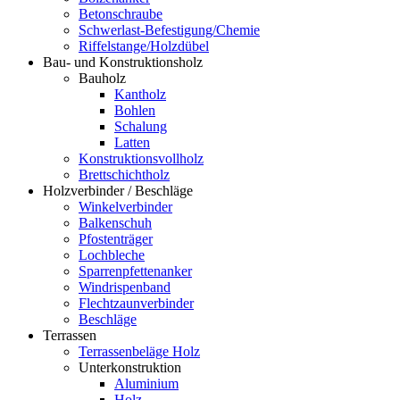
Betonschraube
Schwerlast-Befestigung/Chemie
Riffelstange/Holzdübel
Bau- und Konstruktionsholz
Bauholz
Kantholz
Bohlen
Schalung
Latten
Konstruktionsvollholz
Brettschichtholz
Holzverbinder / Beschläge
Winkelverbinder
Balkenschuh
Pfostenträger
Lochbleche
Sparrenpfettenanker
Windrispenband
Flechtzaunverbinder
Beschläge
Terrassen
Terrassenbeläge Holz
Unterkonstruktion
Aluminium
Holz