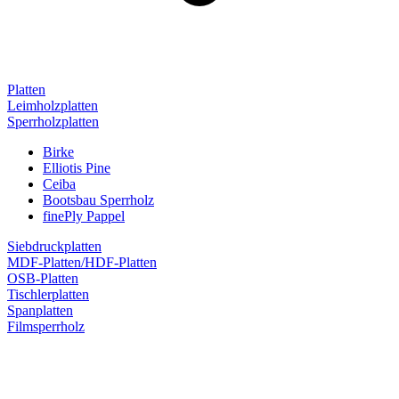
Platten
Leimholzplatten
Sperrholzplatten
Birke
Elliotis Pine
Ceiba
Bootsbau Sperrholz
finePly Pappel
Siebdruckplatten
MDF-Platten/HDF-Platten
OSB-Platten
Tischlerplatten
Spanplatten
Filmsperrholz