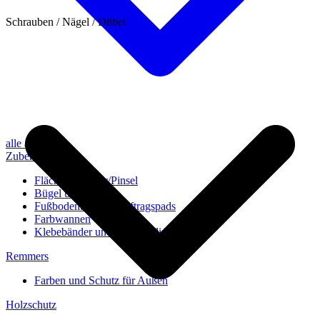
Schrauben / Nägel / Dübel
alle anzeigen
Zubehör
Flächenstreicher/Pinsel
Bügel und Rollen
Fußbodenbürsten/Auftragspads
Farbwannen
Klebebänder und Abdeckvlies
Remmers
Farben und Schutz für Außen
Holzschutz