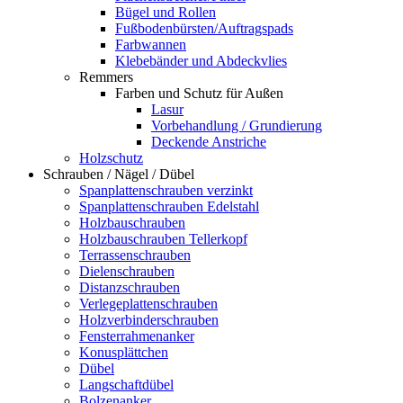
Bügel und Rollen
Fußbodenbürsten/Auftragspads
Farbwannen
Klebebänder und Abdeckvlies
Remmers
Farben und Schutz für Außen
Lasur
Vorbehandlung / Grundierung
Deckende Anstriche
Holzschutz
Schrauben / Nägel / Dübel
Spanplattenschrauben verzinkt
Spanplattenschrauben Edelstahl
Holzbauschrauben
Holzbauschrauben Tellerkopf
Terrassenschrauben
Dielenschrauben
Distanzschrauben
Verlegeplattenschrauben
Holzverbinderschrauben
Fensterrahmenanker
Konusplättchen
Dübel
Langschaftdübel
Bolzenanker