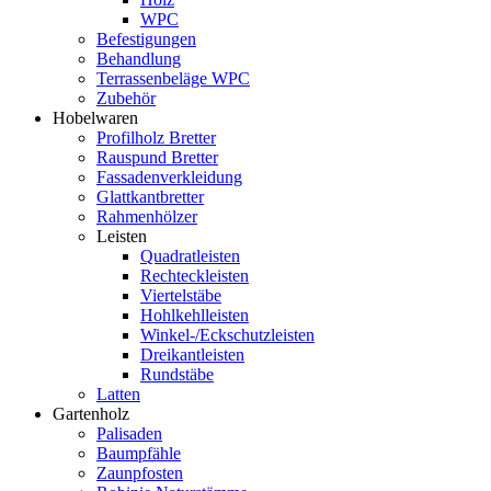
WPC
Befestigungen
Behandlung
Terrassenbeläge WPC
Zubehör
Hobelwaren
Profilholz Bretter
Rauspund Bretter
Fassadenverkleidung
Glattkantbretter
Rahmenhölzer
Leisten
Quadratleisten
Rechteckleisten
Viertelstäbe
Hohlkehlleisten
Winkel-/Eckschutzleisten
Dreikantleisten
Rundstäbe
Latten
Gartenholz
Palisaden
Baumpfähle
Zaunpfosten