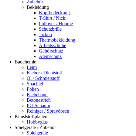
Zubehör
Bekleidung
Kopfbedeckung
T-Shirt / Nicki
Pullover / Hoodie
Schutzbrille
Jacken
Thermobekleidung
Arbeitsschuhe
Gehörschutz
Atemschutz
Bauchemie
Leim
Kleber / Dichtstoff
Öl / Schmierstoff
Spachtel
Folien
Klebeband
Betonestrich
PU-Schaum
Reiniger / Spraydosen
Kunststoffplatten
Hobbyglas
Spielgeräte / Zubehör
Spielgeräte