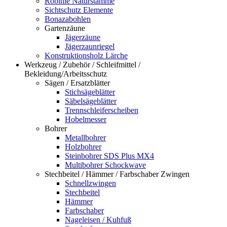
Robinie Naturstämme
Sichtschutz Elemente
Bonazabohlen
Gartenzäune
Jägerzäune
Jägerzaunriegel
Konstruktionsholz Lärche
Werkzeug / Zubehör / Schleifmittel /
Bekleidung/Arbeitsschutz
Sägen / Ersatzblätter
Stichsägeblätter
Säbelsägeblätter
Trennschleiferscheiben
Hobelmesser
Bohrer
Metallbohrer
Holzbohrer
Steinbohrer SDS Plus MX4
Multibohrer Schockwave
Stechbeitel / Hämmer / Farbschaber Zwingen
Schnellzwingen
Stechbeitel
Hämmer
Farbschaber
Nageleisen / Kuhfuß