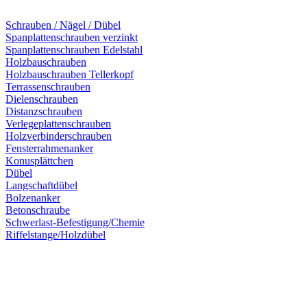
Schrauben / Nägel / Dübel
Spanplattenschrauben verzinkt
Spanplattenschrauben Edelstahl
Holzbauschrauben
Holzbauschrauben Tellerkopf
Terrassenschrauben
Dielenschrauben
Distanzschrauben
Verlegeplattenschrauben
Holzverbinderschrauben
Fensterrahmenanker
Konusplättchen
Dübel
Langschaftdübel
Bolzenanker
Betonschraube
Schwerlast-Befestigung/Chemie
Riffelstange/Holzdübel