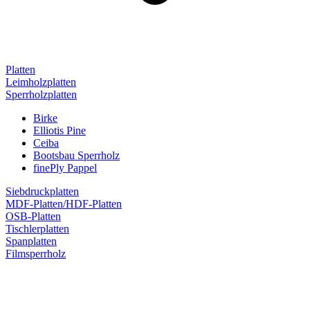
Platten
Leimholzplatten
Sperrholzplatten
Birke
Elliotis Pine
Ceiba
Bootsbau Sperrholz
finePly Pappel
Siebdruckplatten
MDF-Platten/HDF-Platten
OSB-Platten
Tischlerplatten
Spanplatten
Filmsperrholz