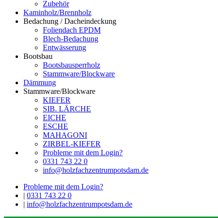
Zubehör
Kaminholz/Brennholz
Bedachung / Dacheindeckung
Foliendach EPDM
Blech-Bedachung
Entwässerung
Bootsbau
Bootsbausperrholz
Stammware/Blockware
Dämmung
Stammware/Blockware
KIEFER
SIB. LÄRCHE
EICHE
ESCHE
MAHAGONI
ZIRBEL-KIEFER
Probleme mit dem Login?
0331 743 22 0
info@holzfachzentrumpotsdam.de
Probleme mit dem Login?
|
0331 743 22 0
|
info@holzfachzentrumpotsdam.de