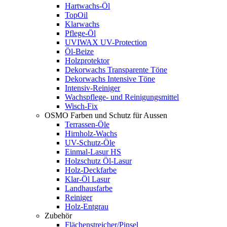
Hartwachs-Öl
TopOil
Klarwachs
Pflege-Öl
UVIWAX UV-Protection
Öl-Beize
Holzprotektor
Dekorwachs Transparente Töne
Dekorwachs Intensive Töne
Intensiv-Reiniger
Wachspflege- und Reinigungsmittel
Wisch-Fix
OSMO Farben und Schutz für Aussen
Terrassen-Öle
Hirnholz-Wachs
UV-Schutz-Öle
Einmal-Lasur HS
Holzschutz Öl-Lasur
Holz-Deckfarbe
Klar-Öl Lasur
Landhausfarbe
Reiniger
Holz-Entgrau
Zubehör
Flächenstreicher/Pinsel