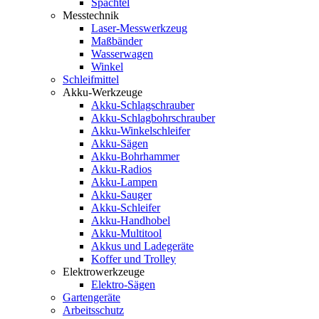
Spachtel
Messtechnik
Laser-Messwerkzeug
Maßbänder
Wasserwagen
Winkel
Schleifmittel
Akku-Werkzeuge
Akku-Schlagschrauber
Akku-Schlagbohrschrauber
Akku-Winkelschleifer
Akku-Sägen
Akku-Bohrhammer
Akku-Radios
Akku-Lampen
Akku-Sauger
Akku-Schleifer
Akku-Handhobel
Akku-Multitool
Akkus und Ladegeräte
Koffer und Trolley
Elektrowerkzeuge
Elektro-Sägen
Gartengeräte
Arbeitsschutz