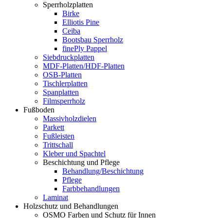
Sperrholzplatten
Birke
Elliotis Pine
Ceiba
Bootsbau Sperrholz
finePly Pappel
Siebdruckplatten
MDF-Platten/HDF-Platten
OSB-Platten
Tischlerplatten
Spanplatten
Filmsperrholz
Fußboden
Massivholzdielen
Parkett
Fußleisten
Trittschall
Kleber und Spachtel
Beschichtung und Pflege
Behandlung/Beschichtung
Pflege
Farbbehandlungen
Laminat
Holzschutz und Behandlungen
OSMO Farben und Schutz für Innen