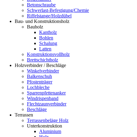
Betonschraube
Schwerlast-Befestigung/Chemie
Riffelstange/Holzdübel
Bau- und Konstruktionsholz
Bauholz
Kantholz
Bohlen
Schalung
Latten
Konstruktionsvollholz
Brettschichtholz
Holzverbinder / Beschläge
Winkelverbinder
Balkenschuh
Pfostenträger
Lochbleche
Sparrenpfettenanker
Windrispenband
Flechtzaunverbinder
Beschläge
Terrassen
Terrassenbeläge Holz
Unterkonstruktion
Aluminium
Holz