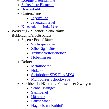
Robinie Naturstämme
Sichtschutz Elemente
Bonazabohlen
Gartenzäune
Jägerzäune
Jägerzaunriegel
Konstruktionsholz Lärche
Werkzeug / Zubehör / Schleifmittel /
Bekleidung/Arbeitsschutz
Sägen / Ersatzblätter
Stichsägeblätter
Säbelsägeblätter
Trennschleiferscheiben
Hobelmesser
Bohrer
Metallbohrer
Holzbohrer
Steinbohrer SDS Plus MX4
Multibohrer Schockwave
Stechbeitel / Hämmer / Farbschaber Zwingen
Schnellzwingen
Stechbeitel
Hämmer
Farbschaber
Nageleisen / Kuhfuß