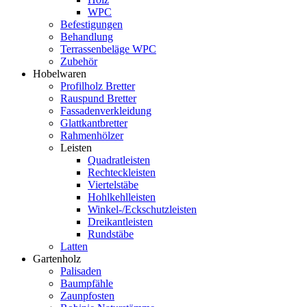
WPC
Befestigungen
Behandlung
Terrassenbeläge WPC
Zubehör
Hobelwaren
Profilholz Bretter
Rauspund Bretter
Fassadenverkleidung
Glattkantbretter
Rahmenhölzer
Leisten
Quadratleisten
Rechteckleisten
Viertelstäbe
Hohlkehlleisten
Winkel-/Eckschutzleisten
Dreikantleisten
Rundstäbe
Latten
Gartenholz
Palisaden
Baumpfähle
Zaunpfosten