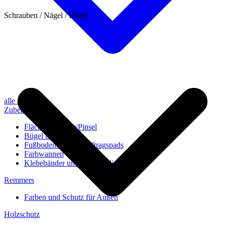
Schrauben / Nägel / Dübel
alle anzeigen
Zubehör
Flächenstreicher/Pinsel
Bügel und Rollen
Fußbodenbürsten/Auftragspads
Farbwannen
Klebebänder und Abdeckvlies
Remmers
Farben und Schutz für Außen
Holzschutz