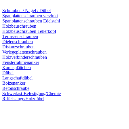
Schrauben / Nägel / Dübel
Spanplattenschrauben verzinkt
Spanplattenschrauben Edelstahl
Holzbauschrauben
Holzbauschrauben Tellerkopf
Terrassenschrauben
Dielenschrauben
Distanzschrauben
Verlegeplattenschrauben
Holzverbinderschrauben
Fensterrahmenanker
Konusplättchen
Dübel
Langschaftdübel
Bolzenanker
Betonschraube
Schwerlast-Befestigung/Chemie
Riffelstange/Holzdübel