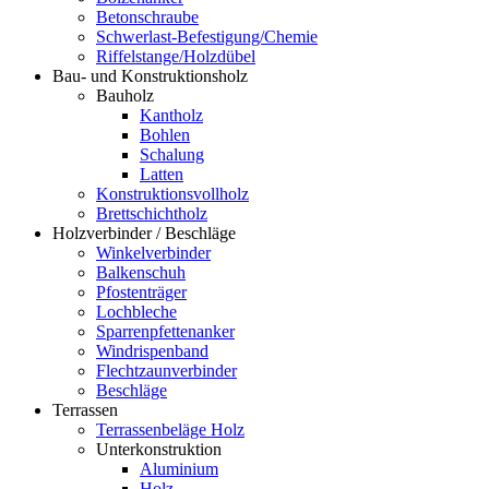
Betonschraube
Schwerlast-Befestigung/Chemie
Riffelstange/Holzdübel
Bau- und Konstruktionsholz
Bauholz
Kantholz
Bohlen
Schalung
Latten
Konstruktionsvollholz
Brettschichtholz
Holzverbinder / Beschläge
Winkelverbinder
Balkenschuh
Pfostenträger
Lochbleche
Sparrenpfettenanker
Windrispenband
Flechtzaunverbinder
Beschläge
Terrassen
Terrassenbeläge Holz
Unterkonstruktion
Aluminium
Holz