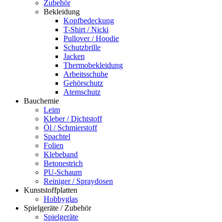
Zubehör
Bekleidung
Kopfbedeckung
T-Shirt / Nicki
Pullover / Hoodie
Schutzbrille
Jacken
Thermobekleidung
Arbeitsschuhe
Gehörschutz
Atemschutz
Bauchemie
Leim
Kleber / Dichtstoff
Öl / Schmierstoff
Spachtel
Folien
Klebeband
Betonestrich
PU-Schaum
Reiniger / Spraydosen
Kunststoffplatten
Hobbyglas
Spielgeräte / Zubehör
Spielgeräte