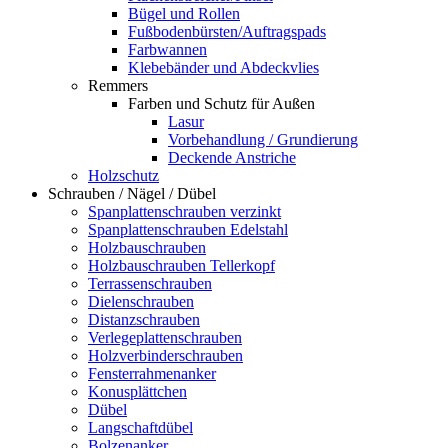
Bügel und Rollen
Fußbodenbürsten/Auftragspads
Farbwannen
Klebebänder und Abdeckvlies
Remmers
Farben und Schutz für Außen
Lasur
Vorbehandlung / Grundierung
Deckende Anstriche
Holzschutz
Schrauben / Nägel / Dübel
Spanplattenschrauben verzinkt
Spanplattenschrauben Edelstahl
Holzbauschrauben
Holzbauschrauben Tellerkopf
Terrassenschrauben
Dielenschrauben
Distanzschrauben
Verlegeplattenschrauben
Holzverbinderschrauben
Fensterrahmenanker
Konusplättchen
Dübel
Langschaftdübel
Bolzenanker