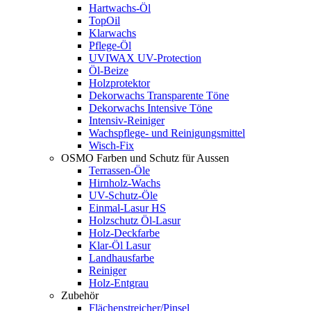
Hartwachs-Öl
TopOil
Klarwachs
Pflege-Öl
UVIWAX UV-Protection
Öl-Beize
Holzprotektor
Dekorwachs Transparente Töne
Dekorwachs Intensive Töne
Intensiv-Reiniger
Wachspflege- und Reinigungsmittel
Wisch-Fix
OSMO Farben und Schutz für Aussen
Terrassen-Öle
Hirnholz-Wachs
UV-Schutz-Öle
Einmal-Lasur HS
Holzschutz Öl-Lasur
Holz-Deckfarbe
Klar-Öl Lasur
Landhausfarbe
Reiniger
Holz-Entgrau
Zubehör
Flächenstreicher/Pinsel