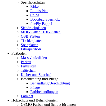
Sperrholzplatten
Birke
Elliotis Pine
Ceiba
Bootsbau Sperrholz
finePly Pappel
Siebdruckplatten
MDF-Platten/HDF-Platten
OSB-Platten
Tischlerplatten
Spanplatten
Filmsperrholz
Fußboden
Massivholzdielen
Parkett
Fußleisten
Trittschall
Kleber und Spachtel
Beschichtung und Pflege
Behandlung/Beschichtung
Pflege
Farbbehandlungen
Laminat
Holzschutz und Behandlungen
OSMO Farben und Schutz für Innen