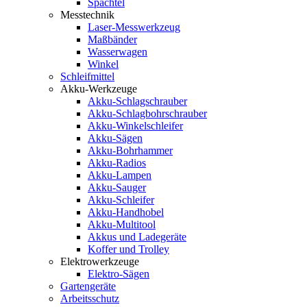
Spachtel
Messtechnik
Laser-Messwerkzeug
Maßbänder
Wasserwagen
Winkel
Schleifmittel
Akku-Werkzeuge
Akku-Schlagschrauber
Akku-Schlagbohrschrauber
Akku-Winkelschleifer
Akku-Sägen
Akku-Bohrhammer
Akku-Radios
Akku-Lampen
Akku-Sauger
Akku-Schleifer
Akku-Handhobel
Akku-Multitool
Akkus und Ladegeräte
Koffer und Trolley
Elektrowerkzeuge
Elektro-Sägen
Gartengeräte
Arbeitsschutz