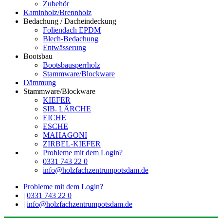
Zubehör
Kaminholz/Brennholz
Bedachung / Dacheindeckung
Foliendach EPDM
Blech-Bedachung
Entwässerung
Bootsbau
Bootsbausperrholz
Stammware/Blockware
Dämmung
Stammware/Blockware
KIEFER
SIB. LÄRCHE
EICHE
ESCHE
MAHAGONI
ZIRBEL-KIEFER
Probleme mit dem Login?
0331 743 22 0
info@holzfachzentrumpotsdam.de
Probleme mit dem Login?
|
0331 743 22 0
|
info@holzfachzentrumpotsdam.de