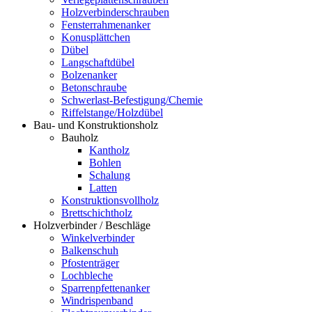
Holzverbinderschrauben
Fensterrahmenanker
Konusplättchen
Dübel
Langschaftdübel
Bolzenanker
Betonschraube
Schwerlast-Befestigung/Chemie
Riffelstange/Holzdübel
Bau- und Konstruktionsholz
Bauholz
Kantholz
Bohlen
Schalung
Latten
Konstruktionsvollholz
Brettschichtholz
Holzverbinder / Beschläge
Winkelverbinder
Balkenschuh
Pfostenträger
Lochbleche
Sparrenpfettenanker
Windrispenband