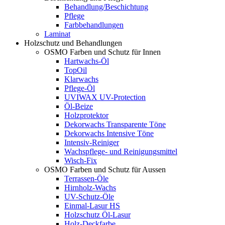
Behandlung/Beschichtung
Pflege
Farbbehandlungen
Laminat
Holzschutz und Behandlungen
OSMO Farben und Schutz für Innen
Hartwachs-Öl
TopOil
Klarwachs
Pflege-Öl
UVIWAX UV-Protection
Öl-Beize
Holzprotektor
Dekorwachs Transparente Töne
Dekorwachs Intensive Töne
Intensiv-Reiniger
Wachspflege- und Reinigungsmittel
Wisch-Fix
OSMO Farben und Schutz für Aussen
Terrassen-Öle
Hirnholz-Wachs
UV-Schutz-Öle
Einmal-Lasur HS
Holzschutz Öl-Lasur
Holz-Deckfarbe