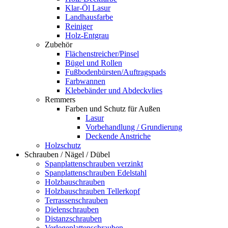
Klar-Öl Lasur
Landhausfarbe
Reiniger
Holz-Entgrau
Zubehör
Flächenstreicher/Pinsel
Bügel und Rollen
Fußbodenbürsten/Auftragspads
Farbwannen
Klebebänder und Abdeckvlies
Remmers
Farben und Schutz für Außen
Lasur
Vorbehandlung / Grundierung
Deckende Anstriche
Holzschutz
Schrauben / Nägel / Dübel
Spanplattenschrauben verzinkt
Spanplattenschrauben Edelstahl
Holzbauschrauben
Holzbauschrauben Tellerkopf
Terrassenschrauben
Dielenschrauben
Distanzschrauben
Verlegeplattenschrauben