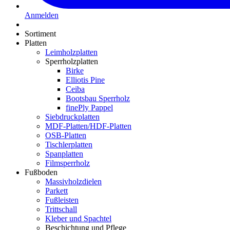
Anmelden
Sortiment
Platten
Leimholzplatten
Sperrholzplatten
Birke
Elliotis Pine
Ceiba
Bootsbau Sperrholz
finePly Pappel
Siebdruckplatten
MDF-Platten/HDF-Platten
OSB-Platten
Tischlerplatten
Spanplatten
Filmsperrholz
Fußboden
Massivholzdielen
Parkett
Fußleisten
Trittschall
Kleber und Spachtel
Beschichtung und Pflege