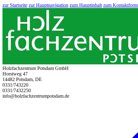
zur Startseite
zur Hauptnavigation
zum Hauptinhalt
zum Kontaktform
Holzfachzentrum Potsdam GmbH
Horstweg 47
14482 Potsdam, DE
0331/743220
0331/7432250
info@holzfachzentrumpotsdam.de