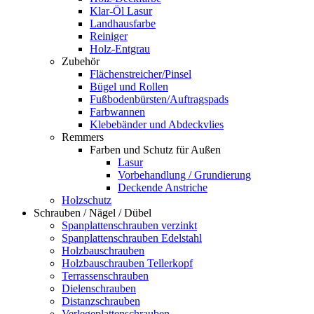
Klar-Öl Lasur
Landhausfarbe
Reiniger
Holz-Entgrau
Zubehör
Flächenstreicher/Pinsel
Bügel und Rollen
Fußbodenbürsten/Auftragspads
Farbwannen
Klebebänder und Abdeckvlies
Remmers
Farben und Schutz für Außen
Lasur
Vorbehandlung / Grundierung
Deckende Anstriche
Holzschutz
Schrauben / Nägel / Dübel
Spanplattenschrauben verzinkt
Spanplattenschrauben Edelstahl
Holzbauschrauben
Holzbauschrauben Tellerkopf
Terrassenschrauben
Dielenschrauben
Distanzschrauben
Verlegeplattenschrauben