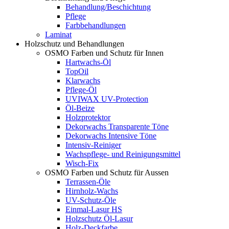
Behandlung/Beschichtung
Pflege
Farbbehandlungen
Laminat
Holzschutz und Behandlungen
OSMO Farben und Schutz für Innen
Hartwachs-Öl
TopOil
Klarwachs
Pflege-Öl
UVIWAX UV-Protection
Öl-Beize
Holzprotektor
Dekorwachs Transparente Töne
Dekorwachs Intensive Töne
Intensiv-Reiniger
Wachspflege- und Reinigungsmittel
Wisch-Fix
OSMO Farben und Schutz für Aussen
Terrassen-Öle
Hirnholz-Wachs
UV-Schutz-Öle
Einmal-Lasur HS
Holzschutz Öl-Lasur
Holz-Deckfarbe