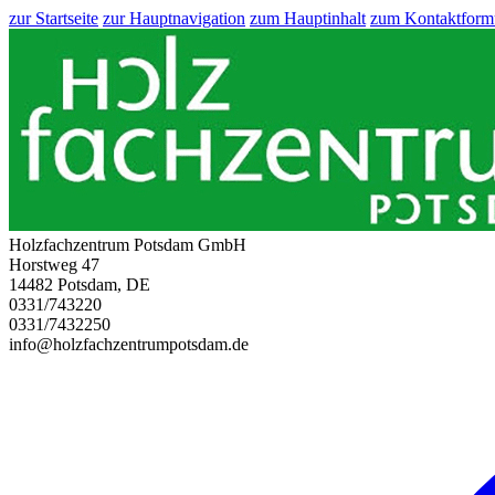
zur Startseite
zur Hauptnavigation
zum Hauptinhalt
zum Kontaktform
Holzfachzentrum Potsdam GmbH
Horstweg 47
14482 Potsdam, DE
0331/743220
0331/7432250
info@holzfachzentrumpotsdam.de