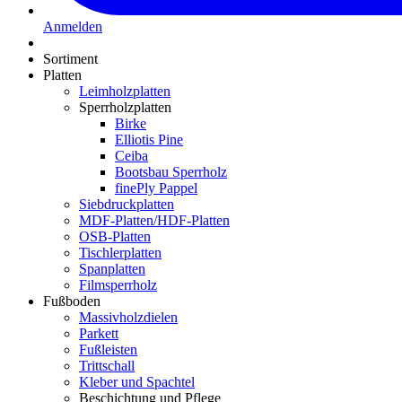
Anmelden
Sortiment
Platten
Leimholzplatten
Sperrholzplatten
Birke
Elliotis Pine
Ceiba
Bootsbau Sperrholz
finePly Pappel
Siebdruckplatten
MDF-Platten/HDF-Platten
OSB-Platten
Tischlerplatten
Spanplatten
Filmsperrholz
Fußboden
Massivholzdielen
Parkett
Fußleisten
Trittschall
Kleber und Spachtel
Beschichtung und Pflege