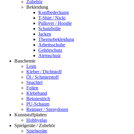
Zubehör
Bekleidung
Kopfbedeckung
T-Shirt / Nicki
Pullover / Hoodie
Schutzbrille
Jacken
Thermobekleidung
Arbeitsschuhe
Gehörschutz
Atemschutz
Bauchemie
Leim
Kleber / Dichtstoff
Öl / Schmierstoff
Spachtel
Folien
Klebeband
Betonestrich
PU-Schaum
Reiniger / Spraydosen
Kunststoffplatten
Hobbyglas
Spielgeräte / Zubehör
Spielgeräte