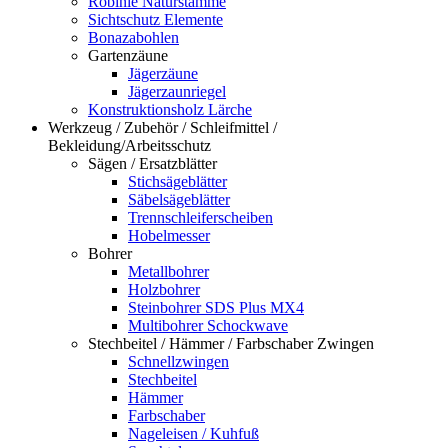
Robinie Naturstämme
Sichtschutz Elemente
Bonazabohlen
Gartenzäune
Jägerzäune
Jägerzaunriegel
Konstruktionsholz Lärche
Werkzeug / Zubehör / Schleifmittel /
Bekleidung/Arbeitsschutz
Sägen / Ersatzblätter
Stichsägeblätter
Säbelsägeblätter
Trennschleiferscheiben
Hobelmesser
Bohrer
Metallbohrer
Holzbohrer
Steinbohrer SDS Plus MX4
Multibohrer Schockwave
Stechbeitel / Hämmer / Farbschaber Zwingen
Schnellzwingen
Stechbeitel
Hämmer
Farbschaber
Nageleisen / Kuhfuß