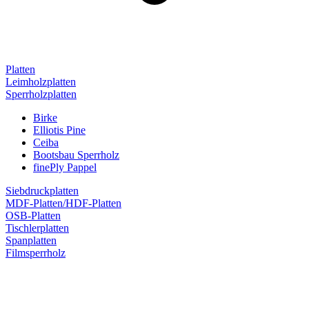
Platten
Leimholzplatten
Sperrholzplatten
Birke
Elliotis Pine
Ceiba
Bootsbau Sperrholz
finePly Pappel
Siebdruckplatten
MDF-Platten/HDF-Platten
OSB-Platten
Tischlerplatten
Spanplatten
Filmsperrholz