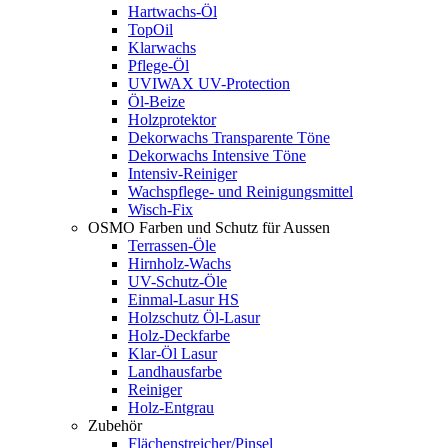
Hartwachs-Öl
TopOil
Klarwachs
Pflege-Öl
UVIWAX UV-Protection
Öl-Beize
Holzprotektor
Dekorwachs Transparente Töne
Dekorwachs Intensive Töne
Intensiv-Reiniger
Wachspflege- und Reinigungsmittel
Wisch-Fix
OSMO Farben und Schutz für Aussen
Terrassen-Öle
Hirnholz-Wachs
UV-Schutz-Öle
Einmal-Lasur HS
Holzschutz Öl-Lasur
Holz-Deckfarbe
Klar-Öl Lasur
Landhausfarbe
Reiniger
Holz-Entgrau
Zubehör
Flächenstreicher/Pinsel