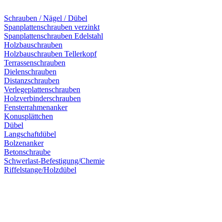
Schrauben / Nägel / Dübel
Spanplattenschrauben verzinkt
Spanplattenschrauben Edelstahl
Holzbauschrauben
Holzbauschrauben Tellerkopf
Terrassenschrauben
Dielenschrauben
Distanzschrauben
Verlegeplattenschrauben
Holzverbinderschrauben
Fensterrahmenanker
Konusplättchen
Dübel
Langschaftdübel
Bolzenanker
Betonschraube
Schwerlast-Befestigung/Chemie
Riffelstange/Holzdübel