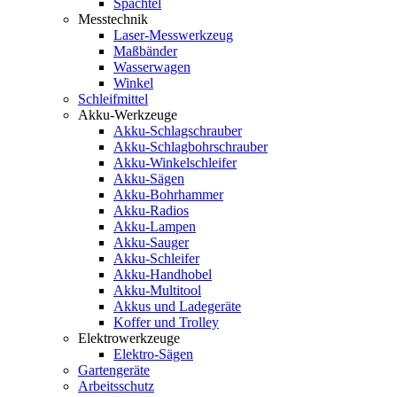
Spachtel
Messtechnik
Laser-Messwerkzeug
Maßbänder
Wasserwagen
Winkel
Schleifmittel
Akku-Werkzeuge
Akku-Schlagschrauber
Akku-Schlagbohrschrauber
Akku-Winkelschleifer
Akku-Sägen
Akku-Bohrhammer
Akku-Radios
Akku-Lampen
Akku-Sauger
Akku-Schleifer
Akku-Handhobel
Akku-Multitool
Akkus und Ladegeräte
Koffer und Trolley
Elektrowerkzeuge
Elektro-Sägen
Gartengeräte
Arbeitsschutz