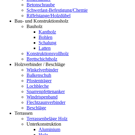
Betonschraube
Schwerlast-Befestigung/Chemie
Riffelstange/Holzdübel
Bau- und Konstruktionsholz
Bauholz
Kantholz
Bohlen
Schalung
Latten
Konstruktionsvollholz
Brettschichtholz
Holzverbinder / Beschläge
Winkelverbinder
Balkenschuh
Pfostenträger
Lochbleche
Sparrenpfettenanker
Windrispenband
Flechtzaunverbinder
Beschläge
Terrassen
Terrassenbeläge Holz
Unterkonstruktion
Aluminium
Holz