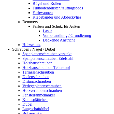
Bügel und Rollen
Fußbodenbürsten/Auftragspads
Farbwannen
Klebebänder und Abdeckvlies
Remmers
Farben und Schutz für Außen
Lasur
Vorbehandlung / Grundierung
Deckende Anstriche
Holzschutz
Schrauben / Nägel / Dübel
Spanplattenschrauben verzinkt
Spanplattenschrauben Edelstahl
Holzbauschrauben
Holzbauschrauben Tellerkopf
Terrassenschrauben
Dielenschrauben
Distanzschrauben
Verlegeplattenschrauben
Holzverbinderschrauben
Fensterrahmenanker
Konusplättchen
Dübel
Langschaftdübel
Bolzenanker