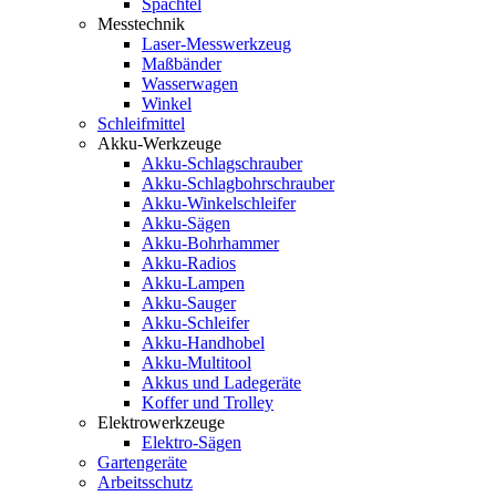
Spachtel
Messtechnik
Laser-Messwerkzeug
Maßbänder
Wasserwagen
Winkel
Schleifmittel
Akku-Werkzeuge
Akku-Schlagschrauber
Akku-Schlagbohrschrauber
Akku-Winkelschleifer
Akku-Sägen
Akku-Bohrhammer
Akku-Radios
Akku-Lampen
Akku-Sauger
Akku-Schleifer
Akku-Handhobel
Akku-Multitool
Akkus und Ladegeräte
Koffer und Trolley
Elektrowerkzeuge
Elektro-Sägen
Gartengeräte
Arbeitsschutz