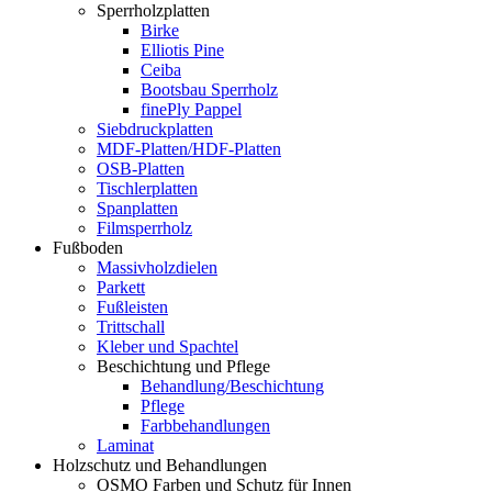
Sperrholzplatten
Birke
Elliotis Pine
Ceiba
Bootsbau Sperrholz
finePly Pappel
Siebdruckplatten
MDF-Platten/HDF-Platten
OSB-Platten
Tischlerplatten
Spanplatten
Filmsperrholz
Fußboden
Massivholzdielen
Parkett
Fußleisten
Trittschall
Kleber und Spachtel
Beschichtung und Pflege
Behandlung/Beschichtung
Pflege
Farbbehandlungen
Laminat
Holzschutz und Behandlungen
OSMO Farben und Schutz für Innen