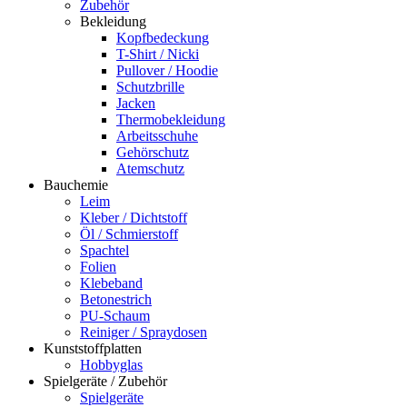
Zubehör
Bekleidung
Kopfbedeckung
T-Shirt / Nicki
Pullover / Hoodie
Schutzbrille
Jacken
Thermobekleidung
Arbeitsschuhe
Gehörschutz
Atemschutz
Bauchemie
Leim
Kleber / Dichtstoff
Öl / Schmierstoff
Spachtel
Folien
Klebeband
Betonestrich
PU-Schaum
Reiniger / Spraydosen
Kunststoffplatten
Hobbyglas
Spielgeräte / Zubehör
Spielgeräte