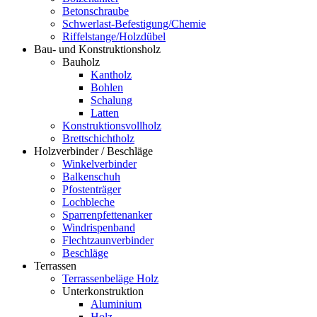
Betonschraube
Schwerlast-Befestigung/Chemie
Riffelstange/Holzdübel
Bau- und Konstruktionsholz
Bauholz
Kantholz
Bohlen
Schalung
Latten
Konstruktionsvollholz
Brettschichtholz
Holzverbinder / Beschläge
Winkelverbinder
Balkenschuh
Pfostenträger
Lochbleche
Sparrenpfettenanker
Windrispenband
Flechtzaunverbinder
Beschläge
Terrassen
Terrassenbeläge Holz
Unterkonstruktion
Aluminium
Holz