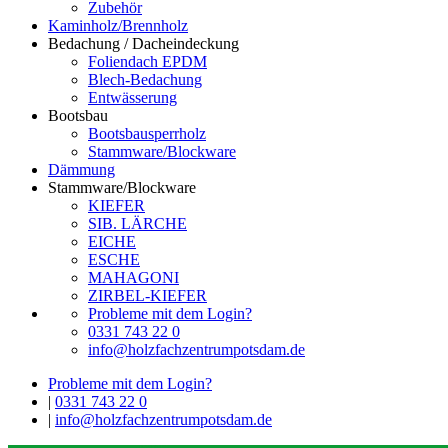
Zubehör
Kaminholz/Brennholz
Bedachung / Dacheindeckung
Foliendach EPDM
Blech-Bedachung
Entwässerung
Bootsbau
Bootsbausperrholz
Stammware/Blockware
Dämmung
Stammware/Blockware
KIEFER
SIB. LÄRCHE
EICHE
ESCHE
MAHAGONI
ZIRBEL-KIEFER
Probleme mit dem Login?
0331 743 22 0
info@holzfachzentrumpotsdam.de
Probleme mit dem Login?
|
0331 743 22 0
|
info@holzfachzentrumpotsdam.de