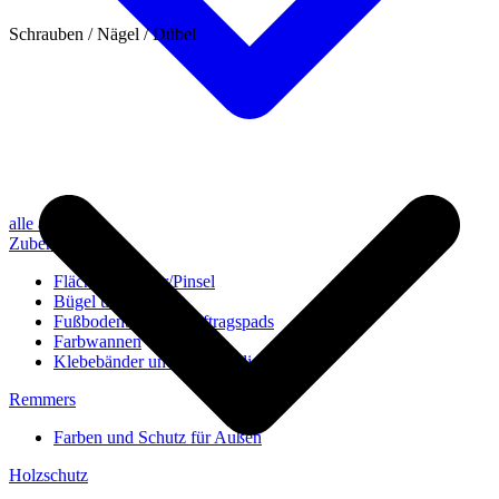
Schrauben / Nägel / Dübel
alle anzeigen
Zubehör
Flächenstreicher/Pinsel
Bügel und Rollen
Fußbodenbürsten/Auftragspads
Farbwannen
Klebebänder und Abdeckvlies
Remmers
Farben und Schutz für Außen
Holzschutz