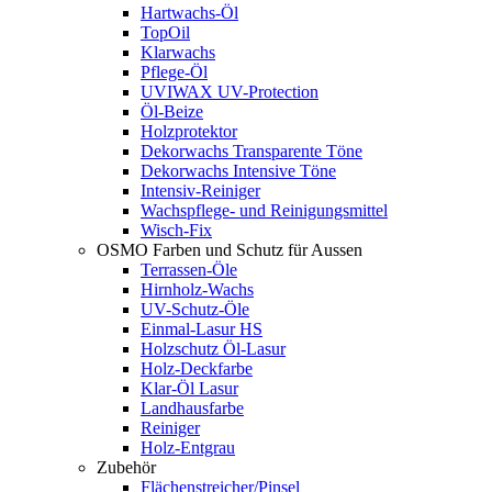
Hartwachs-Öl
TopOil
Klarwachs
Pflege-Öl
UVIWAX UV-Protection
Öl-Beize
Holzprotektor
Dekorwachs Transparente Töne
Dekorwachs Intensive Töne
Intensiv-Reiniger
Wachspflege- und Reinigungsmittel
Wisch-Fix
OSMO Farben und Schutz für Aussen
Terrassen-Öle
Hirnholz-Wachs
UV-Schutz-Öle
Einmal-Lasur HS
Holzschutz Öl-Lasur
Holz-Deckfarbe
Klar-Öl Lasur
Landhausfarbe
Reiniger
Holz-Entgrau
Zubehör
Flächenstreicher/Pinsel