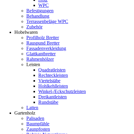
WPC
Befestigungen
Behandlung
Terrassenbeläge WPC
Zubehör
Hobelwaren
Profilholz Bretter
Rauspund Bretter
Fassadenverkleidung
Glattkantbretter
Rahmenhölzer
Leisten
Quadratleisten
Rechteckleisten
Viertelstäbe
Hohlkehlleisten
Winkel-/Eckschutzleisten
Dreikantleisten
Rundstäbe
Latten
Gartenholz
Palisaden
Baumpfähle
Zaunpfosten