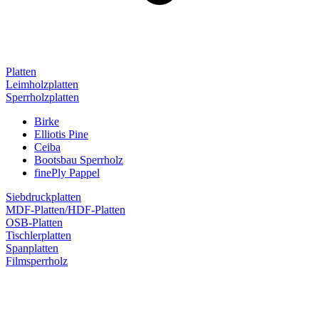
Platten
Leimholzplatten
Sperrholzplatten
Birke
Elliotis Pine
Ceiba
Bootsbau Sperrholz
finePly Pappel
Siebdruckplatten
MDF-Platten/HDF-Platten
OSB-Platten
Tischlerplatten
Spanplatten
Filmsperrholz