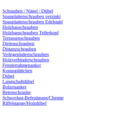
Schrauben / Nägel / Dübel
Spanplattenschrauben verzinkt
Spanplattenschrauben Edelstahl
Holzbauschrauben
Holzbauschrauben Tellerkopf
Terrassenschrauben
Dielenschrauben
Distanzschrauben
Verlegeplattenschrauben
Holzverbinderschrauben
Fensterrahmenanker
Konusplättchen
Dübel
Langschaftdübel
Bolzenanker
Betonschraube
Schwerlast-Befestigung/Chemie
Riffelstange/Holzdübel