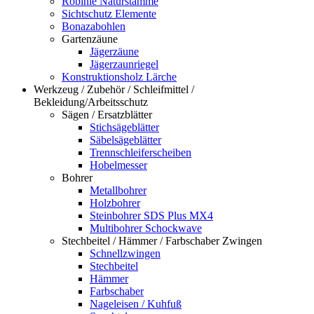
Robinie Naturstämme
Sichtschutz Elemente
Bonazabohlen
Gartenzäune
Jägerzäune
Jägerzaunriegel
Konstruktionsholz Lärche
Werkzeug / Zubehör / Schleifmittel /
Bekleidung/Arbeitsschutz
Sägen / Ersatzblätter
Stichsägeblätter
Säbelsägeblätter
Trennschleiferscheiben
Hobelmesser
Bohrer
Metallbohrer
Holzbohrer
Steinbohrer SDS Plus MX4
Multibohrer Schockwave
Stechbeitel / Hämmer / Farbschaber Zwingen
Schnellzwingen
Stechbeitel
Hämmer
Farbschaber
Nageleisen / Kuhfuß