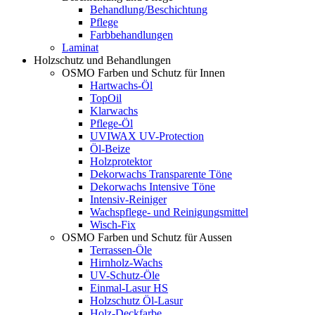
Behandlung/Beschichtung
Pflege
Farbbehandlungen
Laminat
Holzschutz und Behandlungen
OSMO Farben und Schutz für Innen
Hartwachs-Öl
TopOil
Klarwachs
Pflege-Öl
UVIWAX UV-Protection
Öl-Beize
Holzprotektor
Dekorwachs Transparente Töne
Dekorwachs Intensive Töne
Intensiv-Reiniger
Wachspflege- und Reinigungsmittel
Wisch-Fix
OSMO Farben und Schutz für Aussen
Terrassen-Öle
Hirnholz-Wachs
UV-Schutz-Öle
Einmal-Lasur HS
Holzschutz Öl-Lasur
Holz-Deckfarbe