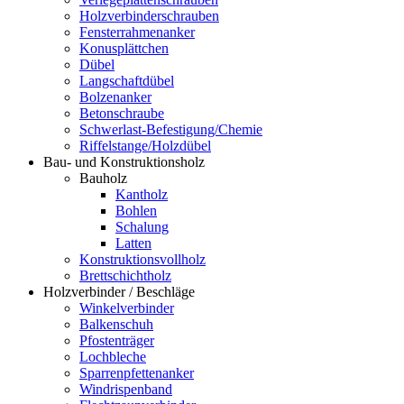
Holzverbinderschrauben
Fensterrahmenanker
Konusplättchen
Dübel
Langschaftdübel
Bolzenanker
Betonschraube
Schwerlast-Befestigung/Chemie
Riffelstange/Holzdübel
Bau- und Konstruktionsholz
Bauholz
Kantholz
Bohlen
Schalung
Latten
Konstruktionsvollholz
Brettschichtholz
Holzverbinder / Beschläge
Winkelverbinder
Balkenschuh
Pfostenträger
Lochbleche
Sparrenpfettenanker
Windrispenband