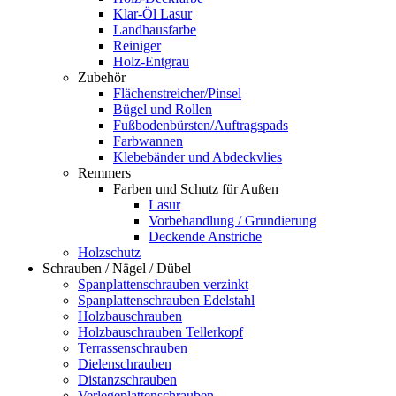
Klar-Öl Lasur
Landhausfarbe
Reiniger
Holz-Entgrau
Zubehör
Flächenstreicher/Pinsel
Bügel und Rollen
Fußbodenbürsten/Auftragspads
Farbwannen
Klebebänder und Abdeckvlies
Remmers
Farben und Schutz für Außen
Lasur
Vorbehandlung / Grundierung
Deckende Anstriche
Holzschutz
Schrauben / Nägel / Dübel
Spanplattenschrauben verzinkt
Spanplattenschrauben Edelstahl
Holzbauschrauben
Holzbauschrauben Tellerkopf
Terrassenschrauben
Dielenschrauben
Distanzschrauben
Verlegeplattenschrauben