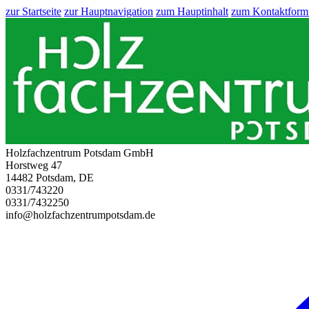
zur Startseite
zur Hauptnavigation
zum Hauptinhalt
zum Kontaktform
Holzfachzentrum Potsdam GmbH
Horstweg 47
14482 Potsdam, DE
0331/743220
0331/7432250
info@holzfachzentrumpotsdam.de