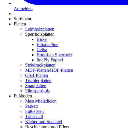
Anmelden
Sortiment
Platten
Leimholzplatten
Sperrholzplatten
Birke
Elliotis Pine
Ceiba
Bootsbau Sperrholz
finePly Pappel
Siebdruckplatten
MDF-Platten/HDF-Platten
OSB-Platten
Tischlerplatten
Spanplatten
Filmsperrholz
Fußboden
Massivholzdielen
Parkett
Fußleisten
Trittschall
Kleber und Spachtel
Beschichtung und Pflege