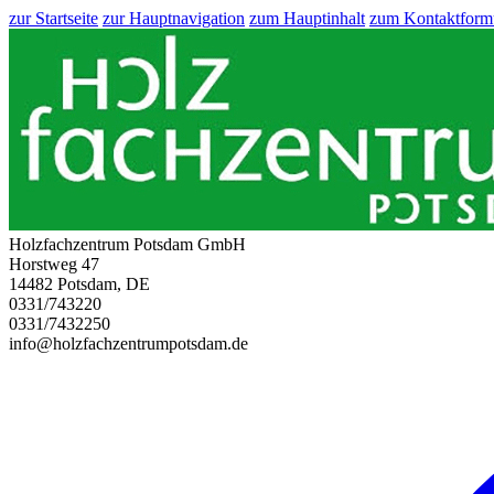
zur Startseite
zur Hauptnavigation
zum Hauptinhalt
zum Kontaktform
Holzfachzentrum Potsdam GmbH
Horstweg 47
14482 Potsdam, DE
0331/743220
0331/7432250
info@holzfachzentrumpotsdam.de