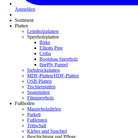
Anmelden
Sortiment
Platten
Leimholzplatten
Sperrholzplatten
Birke
Elliotis Pine
Ceiba
Bootsbau Sperrholz
finePly Pappel
Siebdruckplatten
MDF-Platten/HDF-Platten
OSB-Platten
Tischlerplatten
Spanplatten
Filmsperrholz
Fußboden
Massivholzdielen
Parkett
Fußleisten
Trittschall
Kleber und Spachtel
Beschichtung und Pflege