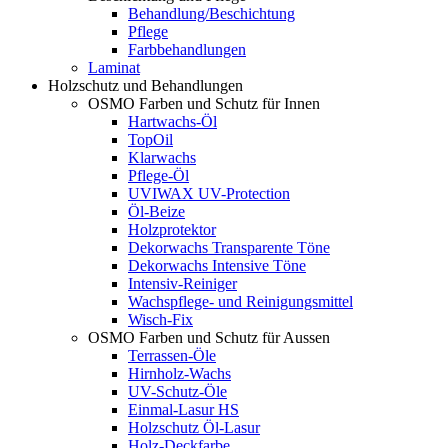
Behandlung/Beschichtung
Pflege
Farbbehandlungen
Laminat
Holzschutz und Behandlungen
OSMO Farben und Schutz für Innen
Hartwachs-Öl
TopOil
Klarwachs
Pflege-Öl
UVIWAX UV-Protection
Öl-Beize
Holzprotektor
Dekorwachs Transparente Töne
Dekorwachs Intensive Töne
Intensiv-Reiniger
Wachspflege- und Reinigungsmittel
Wisch-Fix
OSMO Farben und Schutz für Aussen
Terrassen-Öle
Hirnholz-Wachs
UV-Schutz-Öle
Einmal-Lasur HS
Holzschutz Öl-Lasur
Holz-Deckfarbe