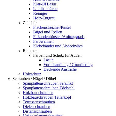
Klar-Öl Lasur
Landhausfarbe
Reiniger
Holz-Entgrau
Zubehör
Flächenstreicher/Pinsel
Bügel und Rollen
Fußbodenbürsten/Auftragspads
Farbwannen
Klebebänder und Abdeckvlies
Remmers
Farben und Schutz für Außen
Lasur
Vorbehandlung / Grundierung
Deckende Anstriche
Holzschutz
Schrauben / Nägel / Dübel
Spanplattenschrauben verzinkt
Spanplattenschrauben Edelstahl
Holzbauschrauben
Holzbauschrauben Tellerkopf
Terrassenschrauben
Dielenschrauben
Distanzschrauben
Verlegeplattenschrauben