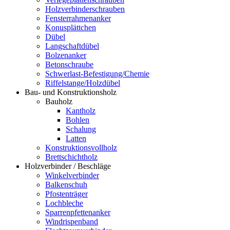
Holzverbinderschrauben
Fensterrahmenanker
Konusplättchen
Dübel
Langschaftdübel
Bolzenanker
Betonschraube
Schwerlast-Befestigung/Chemie
Riffelstange/Holzdübel
Bau- und Konstruktionsholz
Bauholz
Kantholz
Bohlen
Schalung
Latten
Konstruktionsvollholz
Brettschichtholz
Holzverbinder / Beschläge
Winkelverbinder
Balkenschuh
Pfostenträger
Lochbleche
Sparrenpfettenanker
Windrispenband