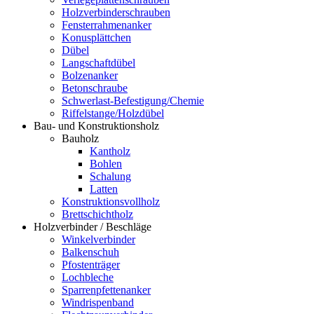
Holzverbinderschrauben
Fensterrahmenanker
Konusplättchen
Dübel
Langschaftdübel
Bolzenanker
Betonschraube
Schwerlast-Befestigung/Chemie
Riffelstange/Holzdübel
Bau- und Konstruktionsholz
Bauholz
Kantholz
Bohlen
Schalung
Latten
Konstruktionsvollholz
Brettschichtholz
Holzverbinder / Beschläge
Winkelverbinder
Balkenschuh
Pfostenträger
Lochbleche
Sparrenpfettenanker
Windrispenband