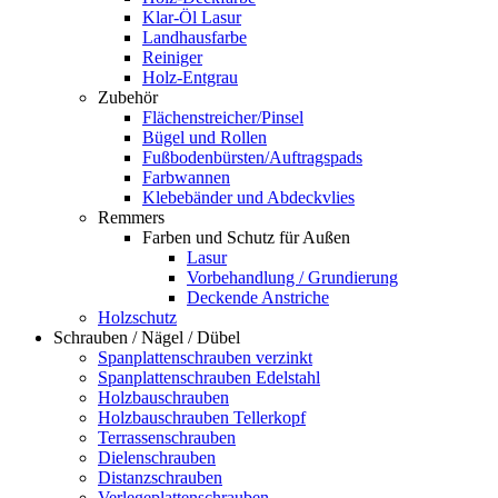
Klar-Öl Lasur
Landhausfarbe
Reiniger
Holz-Entgrau
Zubehör
Flächenstreicher/Pinsel
Bügel und Rollen
Fußbodenbürsten/Auftragspads
Farbwannen
Klebebänder und Abdeckvlies
Remmers
Farben und Schutz für Außen
Lasur
Vorbehandlung / Grundierung
Deckende Anstriche
Holzschutz
Schrauben / Nägel / Dübel
Spanplattenschrauben verzinkt
Spanplattenschrauben Edelstahl
Holzbauschrauben
Holzbauschrauben Tellerkopf
Terrassenschrauben
Dielenschrauben
Distanzschrauben
Verlegeplattenschrauben