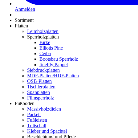
Anmelden
Sortiment
Platten
Leimholzplatten
Sperrholzplatten
Birke
Elliotis Pine
Ceiba
Bootsbau Sperrholz
finePly Pappel
Siebdruckplatten
MDF-Platten/HDF-Platten
OSB-Platten
Tischlerplatten
Spanplatten
Filmsperrholz
Fußboden
Massivholzdielen
Parkett
Fußleisten
Trittschall
Kleber und Spachtel
Beschichtung und Pflege