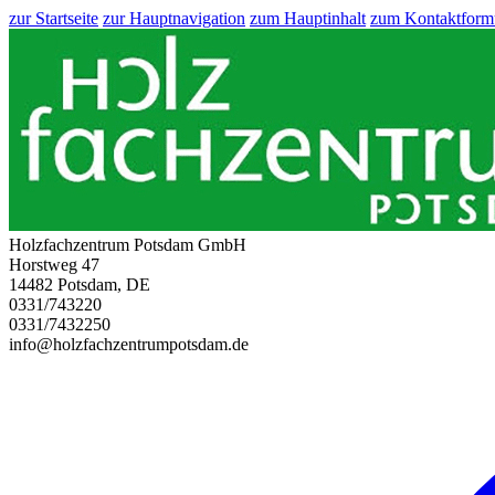
zur Startseite
zur Hauptnavigation
zum Hauptinhalt
zum Kontaktform
Holzfachzentrum Potsdam GmbH
Horstweg 47
14482 Potsdam, DE
0331/743220
0331/7432250
info@holzfachzentrumpotsdam.de