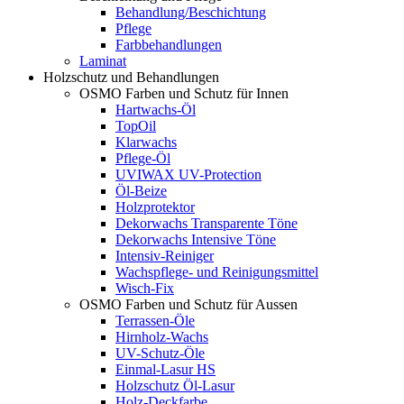
Behandlung/Beschichtung
Pflege
Farbbehandlungen
Laminat
Holzschutz und Behandlungen
OSMO Farben und Schutz für Innen
Hartwachs-Öl
TopOil
Klarwachs
Pflege-Öl
UVIWAX UV-Protection
Öl-Beize
Holzprotektor
Dekorwachs Transparente Töne
Dekorwachs Intensive Töne
Intensiv-Reiniger
Wachspflege- und Reinigungsmittel
Wisch-Fix
OSMO Farben und Schutz für Aussen
Terrassen-Öle
Hirnholz-Wachs
UV-Schutz-Öle
Einmal-Lasur HS
Holzschutz Öl-Lasur
Holz-Deckfarbe