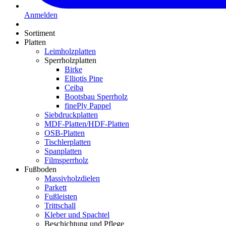
Anmelden
Sortiment
Platten
Leimholzplatten
Sperrholzplatten
Birke
Elliotis Pine
Ceiba
Bootsbau Sperrholz
finePly Pappel
Siebdruckplatten
MDF-Platten/HDF-Platten
OSB-Platten
Tischlerplatten
Spanplatten
Filmsperrholz
Fußboden
Massivholzdielen
Parkett
Fußleisten
Trittschall
Kleber und Spachtel
Beschichtung und Pflege