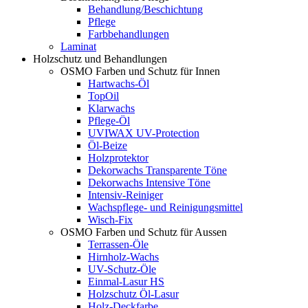
Behandlung/Beschichtung
Pflege
Farbbehandlungen
Laminat
Holzschutz und Behandlungen
OSMO Farben und Schutz für Innen
Hartwachs-Öl
TopOil
Klarwachs
Pflege-Öl
UVIWAX UV-Protection
Öl-Beize
Holzprotektor
Dekorwachs Transparente Töne
Dekorwachs Intensive Töne
Intensiv-Reiniger
Wachspflege- und Reinigungsmittel
Wisch-Fix
OSMO Farben und Schutz für Aussen
Terrassen-Öle
Hirnholz-Wachs
UV-Schutz-Öle
Einmal-Lasur HS
Holzschutz Öl-Lasur
Holz-Deckfarbe