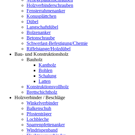
Holzverbinderschrauben
Fensterrahmenanker
Konusplättchen
Dübel
Langschaftdübel
Bolzenanker
Betonschraube
Schwerlast-Befestigung/Chemie
Riffelstange/Holzdübel
Bau- und Konstruktionsholz
Bauholz
Kantholz
Bohlen
Schalung
Latten
Konstruktionsvollholz
Brettschichtholz
Holzverbinder / Beschläge
Winkelverbinder
Balkenschuh
Pfostenträger
Lochbleche
Sparrenpfettenanker
Windrispenband