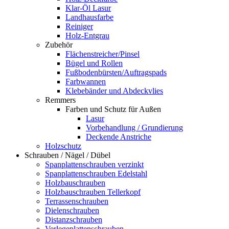
Klar-Öl Lasur
Landhausfarbe
Reiniger
Holz-Entgrau
Zubehör
Flächenstreicher/Pinsel
Bügel und Rollen
Fußbodenbürsten/Auftragspads
Farbwannen
Klebebänder und Abdeckvlies
Remmers
Farben und Schutz für Außen
Lasur
Vorbehandlung / Grundierung
Deckende Anstriche
Holzschutz
Schrauben / Nägel / Dübel
Spanplattenschrauben verzinkt
Spanplattenschrauben Edelstahl
Holzbauschrauben
Holzbauschrauben Tellerkopf
Terrassenschrauben
Dielenschrauben
Distanzschrauben
Verlegeplattenschrauben