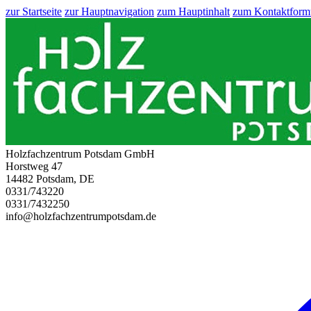
zur Startseite
zur Hauptnavigation
zum Hauptinhalt
zum Kontaktform
Holzfachzentrum Potsdam GmbH
Horstweg 47
14482 Potsdam, DE
0331/743220
0331/7432250
info@holzfachzentrumpotsdam.de