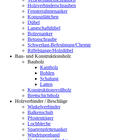
Holzverbinderschrauben
Fensterrahmenanker
Konusplättchen
Dübel
Langschaftdübel
Bolzenanker
Betonschraube
Schwerlast-Befestigung/Chemie
Riffelstange/Holzdübel
Bau- und Konstruktionsholz
Bauholz
Kantholz
Bohlen
Schalung
Latten
Konstruktionsvollholz
Brettschichtholz
Holzverbinder / Beschläge
Winkelverbinder
Balkenschuh
Pfostenträger
Lochbleche
Sparrenpfettenanker
Windrispenband