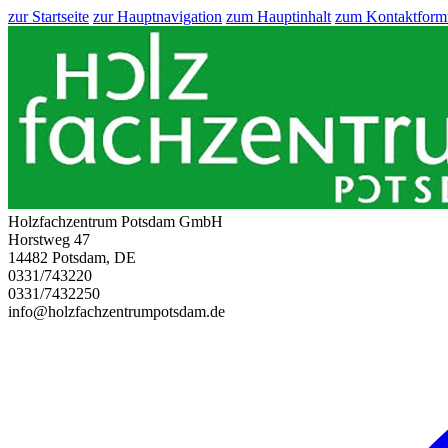
zur Startseite
zur Hauptnavigation
zum Hauptinhalt
zum Kontaktform
Holzfachzentrum Potsdam GmbH
Horstweg 47
14482 Potsdam, DE
0331/743220
0331/7432250
info@holzfachzentrumpotsdam.de