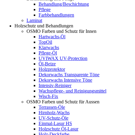
Behandlung/Beschichtung
Pflege
Farbbehandlungen
Laminat
Holzschutz und Behandlungen
OSMO Farben und Schutz für Innen
Hartwachs-Öl
TopOil
Klarwachs
Pflege-Öl
UVIWAX UV-Protection
Öl-Beize
Holzprotektor
Dekorwachs Transparente Töne
Dekorwachs Intensive Töne
Intensiv-Reiniger
Wachspflege- und Reinigungsmittel
Wisch-Fix
OSMO Farben und Schutz für Aussen
Terrassen-Öle
Hirnholz-Wachs
UV-Schutz-Öle
Einmal-Lasur HS
Holzschutz Öl-Lasur
Holz-Deckfarbe