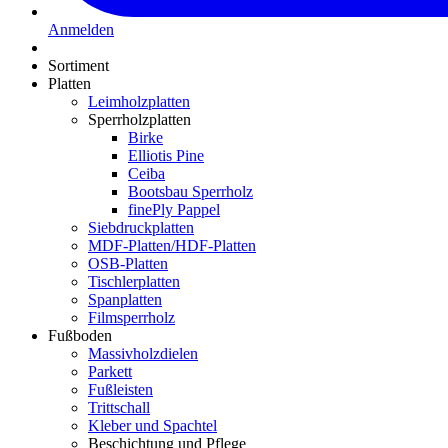
Anmelden
Sortiment
Platten
Leimholzplatten
Sperrholzplatten
Birke
Elliotis Pine
Ceiba
Bootsbau Sperrholz
finePly Pappel
Siebdruckplatten
MDF-Platten/HDF-Platten
OSB-Platten
Tischlerplatten
Spanplatten
Filmsperrholz
Fußboden
Massivholzdielen
Parkett
Fußleisten
Trittschall
Kleber und Spachtel
Beschichtung und Pflege