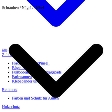
Schrauben / Nägel / Dübel
alle anzeigen
Zubehör
Flächenstreicher/Pinsel
Bügel und Rollen
Fußbodenbürsten/Auftragspads
Farbwannen
Klebebänder und Abdeckvlies
Remmers
Farben und Schutz für Außen
Holzschutz