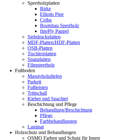
Sperrholzplatten
Birke
Elliotis Pine
Ceiba
Bootsbau Sperrholz
finePly Pappel
Siebdruckplatten
MDF-Platten/HDF-Platten
OSB-Platten
Tischlerplatten
Spanplatten
Filmsperrholz
Fußboden
Massivholzdielen
Parkett
Fußleisten
Trittschall
Kleber und Spachtel
Beschichtung und Pflege
Behandlung/Beschichtung
Pflege
Farbbehandlungen
Laminat
Holzschutz und Behandlungen
OSMO Farben und Schutz für Innen