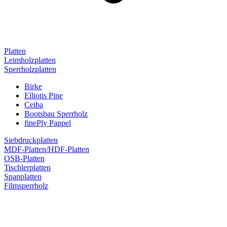
Platten
Leimholzplatten
Sperrholzplatten
Birke
Elliotis Pine
Ceiba
Bootsbau Sperrholz
finePly Pappel
Siebdruckplatten
MDF-Platten/HDF-Platten
OSB-Platten
Tischlerplatten
Spanplatten
Filmsperrholz