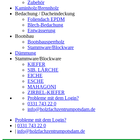
Zubehör
Kaminholz/Brennholz
Bedachung / Dacheindeckung
Foliendach EPDM
Blech-Bedachung
Entwässerung
Bootsbau
Bootsbausperrholz
Stammware/Blockware
Dämmung
Stammware/Blockware
KIEFER
SIB. LÄRCHE
EICHE
ESCHE
MAHAGONI
ZIRBEL-KIEFER
Probleme mit dem Login?
0331 743 22 0
info@holzfachzentrumpotsdam.de
Probleme mit dem Login?
|
0331 743 22 0
|
info@holzfachzentrumpotsdam.de