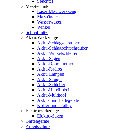
Spachtel
Messtechnik
Laser-Messwerkzeug
Maßbänder
Wasserwagen
Winkel
Schleifmittel
Akku-Werkzeuge
Akku-Schlagschrauber
Akku-Schlagbohrschrauber
Akku-Winkelschleifer
Akku-Sägen
Akku-Bohrhammer
Akku-Radios
Akku-Lampen
Akku-Sauger
Akku-Schleifer
Akku-Handhobel
Akku-Multitool
Akkus und Ladegeräte
Koffer und Trolley
Elektrowerkzeuge
Elektro-Sägen
Gartengeräte
Arbeitsschutz