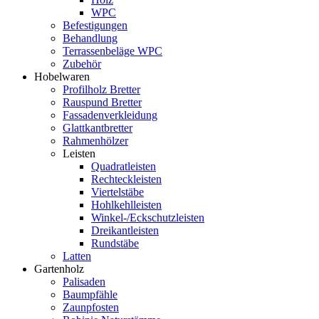
WPC
Befestigungen
Behandlung
Terrassenbeläge WPC
Zubehör
Hobelwaren
Profilholz Bretter
Rauspund Bretter
Fassadenverkleidung
Glattkantbretter
Rahmenhölzer
Leisten
Quadratleisten
Rechteckleisten
Viertelstäbe
Hohlkehlleisten
Winkel-/Eckschutzleisten
Dreikantleisten
Rundstäbe
Latten
Gartenholz
Palisaden
Baumpfähle
Zaunpfosten