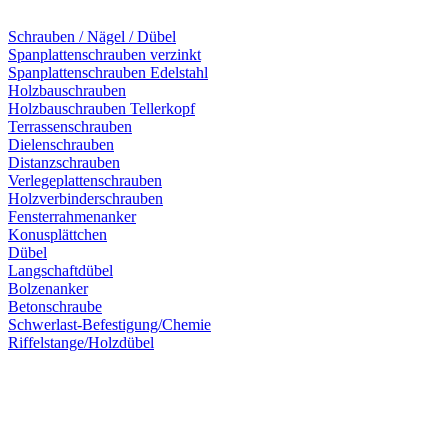
Schrauben / Nägel / Dübel
Spanplattenschrauben verzinkt
Spanplattenschrauben Edelstahl
Holzbauschrauben
Holzbauschrauben Tellerkopf
Terrassenschrauben
Dielenschrauben
Distanzschrauben
Verlegeplattenschrauben
Holzverbinderschrauben
Fensterrahmenanker
Konusplättchen
Dübel
Langschaftdübel
Bolzenanker
Betonschraube
Schwerlast-Befestigung/Chemie
Riffelstange/Holzdübel