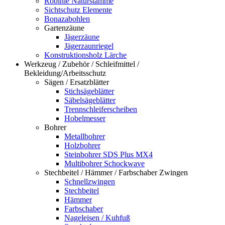
Robinie Naturstämme
Sichtschutz Elemente
Bonazabohlen
Gartenzäune
Jägerzäune
Jägerzaunriegel
Konstruktionsholz Lärche
Werkzeug / Zubehör / Schleifmittel /
Bekleidung/Arbeitsschutz
Sägen / Ersatzblätter
Stichsägeblätter
Säbelsägeblätter
Trennschleiferscheiben
Hobelmesser
Bohrer
Metallbohrer
Holzbohrer
Steinbohrer SDS Plus MX4
Multibohrer Schockwave
Stechbeitel / Hämmer / Farbschaber Zwingen
Schnellzwingen
Stechbeitel
Hämmer
Farbschaber
Nageleisen / Kuhfuß