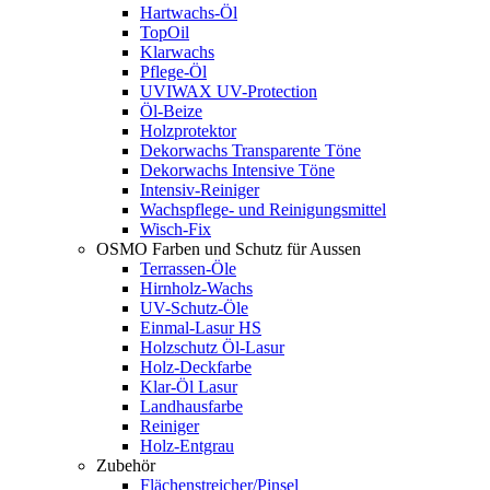
Hartwachs-Öl
TopOil
Klarwachs
Pflege-Öl
UVIWAX UV-Protection
Öl-Beize
Holzprotektor
Dekorwachs Transparente Töne
Dekorwachs Intensive Töne
Intensiv-Reiniger
Wachspflege- und Reinigungsmittel
Wisch-Fix
OSMO Farben und Schutz für Aussen
Terrassen-Öle
Hirnholz-Wachs
UV-Schutz-Öle
Einmal-Lasur HS
Holzschutz Öl-Lasur
Holz-Deckfarbe
Klar-Öl Lasur
Landhausfarbe
Reiniger
Holz-Entgrau
Zubehör
Flächenstreicher/Pinsel