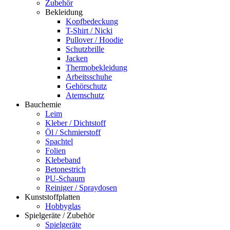
Zubehör
Bekleidung
Kopfbedeckung
T-Shirt / Nicki
Pullover / Hoodie
Schutzbrille
Jacken
Thermobekleidung
Arbeitsschuhe
Gehörschutz
Atemschutz
Bauchemie
Leim
Kleber / Dichtstoff
Öl / Schmierstoff
Spachtel
Folien
Klebeband
Betonestrich
PU-Schaum
Reiniger / Spraydosen
Kunststoffplatten
Hobbyglas
Spielgeräte / Zubehör
Spielgeräte