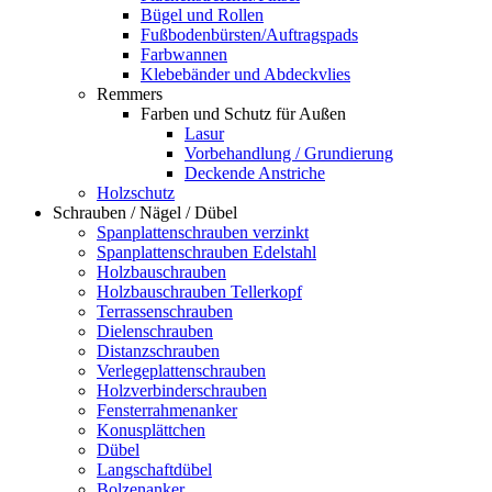
Bügel und Rollen
Fußbodenbürsten/Auftragspads
Farbwannen
Klebebänder und Abdeckvlies
Remmers
Farben und Schutz für Außen
Lasur
Vorbehandlung / Grundierung
Deckende Anstriche
Holzschutz
Schrauben / Nägel / Dübel
Spanplattenschrauben verzinkt
Spanplattenschrauben Edelstahl
Holzbauschrauben
Holzbauschrauben Tellerkopf
Terrassenschrauben
Dielenschrauben
Distanzschrauben
Verlegeplattenschrauben
Holzverbinderschrauben
Fensterrahmenanker
Konusplättchen
Dübel
Langschaftdübel
Bolzenanker