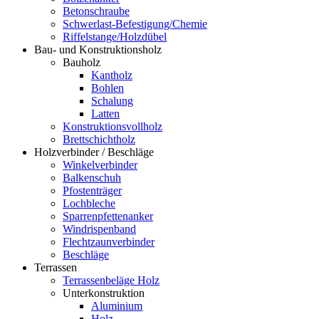
Betonschraube
Schwerlast-Befestigung/Chemie
Riffelstange/Holzdübel
Bau- und Konstruktionsholz
Bauholz
Kantholz
Bohlen
Schalung
Latten
Konstruktionsvollholz
Brettschichtholz
Holzverbinder / Beschläge
Winkelverbinder
Balkenschuh
Pfostenträger
Lochbleche
Sparrenpfettenanker
Windrispenband
Flechtzaunverbinder
Beschläge
Terrassen
Terrassenbeläge Holz
Unterkonstruktion
Aluminium
Holz