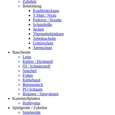
Zubehör
Bekleidung
Kopfbedeckung
T-Shirt / Nicki
Pullover / Hoodie
Schutzbrille
Jacken
Thermobekleidung
Arbeitsschuhe
Gehörschutz
Atemschutz
Bauchemie
Leim
Kleber / Dichtstoff
Öl / Schmierstoff
Spachtel
Folien
Klebeband
Betonestrich
PU-Schaum
Reiniger / Spraydosen
Kunststoffplatten
Hobbyglas
Spielgeräte / Zubehör
Spielgeräte