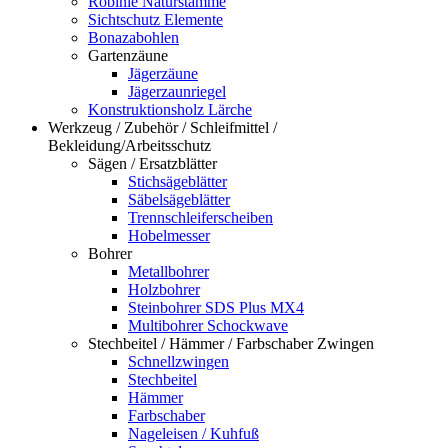
Robinie Naturstämme
Sichtschutz Elemente
Bonazabohlen
Gartenzäune
Jägerzäune
Jägerzaunriegel
Konstruktionsholz Lärche
Werkzeug / Zubehör / Schleifmittel /
Bekleidung/Arbeitsschutz
Sägen / Ersatzblätter
Stichsägeblätter
Säbelsägeblätter
Trennschleiferscheiben
Hobelmesser
Bohrer
Metallbohrer
Holzbohrer
Steinbohrer SDS Plus MX4
Multibohrer Schockwave
Stechbeitel / Hämmer / Farbschaber Zwingen
Schnellzwingen
Stechbeitel
Hämmer
Farbschaber
Nageleisen / Kuhfuß