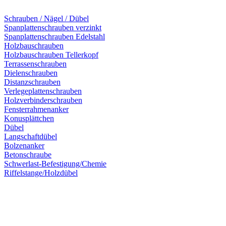
Schrauben / Nägel / Dübel
Spanplattenschrauben verzinkt
Spanplattenschrauben Edelstahl
Holzbauschrauben
Holzbauschrauben Tellerkopf
Terrassenschrauben
Dielenschrauben
Distanzschrauben
Verlegeplattenschrauben
Holzverbinderschrauben
Fensterrahmenanker
Konusplättchen
Dübel
Langschaftdübel
Bolzenanker
Betonschraube
Schwerlast-Befestigung/Chemie
Riffelstange/Holzdübel