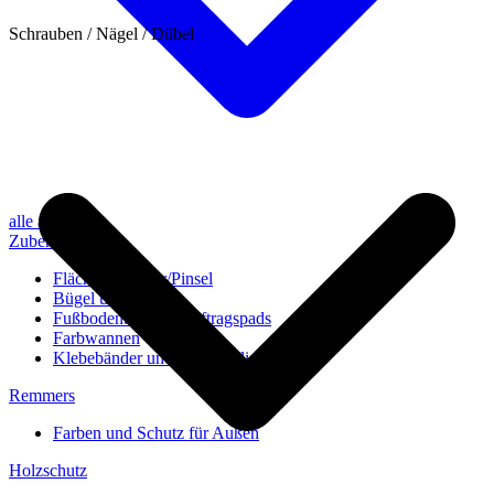
Schrauben / Nägel / Dübel
alle anzeigen
Zubehör
Flächenstreicher/Pinsel
Bügel und Rollen
Fußbodenbürsten/Auftragspads
Farbwannen
Klebebänder und Abdeckvlies
Remmers
Farben und Schutz für Außen
Holzschutz