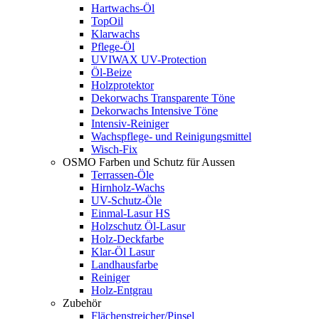
Hartwachs-Öl
TopOil
Klarwachs
Pflege-Öl
UVIWAX UV-Protection
Öl-Beize
Holzprotektor
Dekorwachs Transparente Töne
Dekorwachs Intensive Töne
Intensiv-Reiniger
Wachspflege- und Reinigungsmittel
Wisch-Fix
OSMO Farben und Schutz für Aussen
Terrassen-Öle
Hirnholz-Wachs
UV-Schutz-Öle
Einmal-Lasur HS
Holzschutz Öl-Lasur
Holz-Deckfarbe
Klar-Öl Lasur
Landhausfarbe
Reiniger
Holz-Entgrau
Zubehör
Flächenstreicher/Pinsel