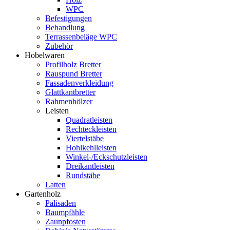
WPC
Befestigungen
Behandlung
Terrassenbeläge WPC
Zubehör
Hobelwaren
Profilholz Bretter
Rauspund Bretter
Fassadenverkleidung
Glattkantbretter
Rahmenhölzer
Leisten
Quadratleisten
Rechteckleisten
Viertelstäbe
Hohlkehlleisten
Winkel-/Eckschutzleisten
Dreikantleisten
Rundstäbe
Latten
Gartenholz
Palisaden
Baumpfähle
Zaunpfosten