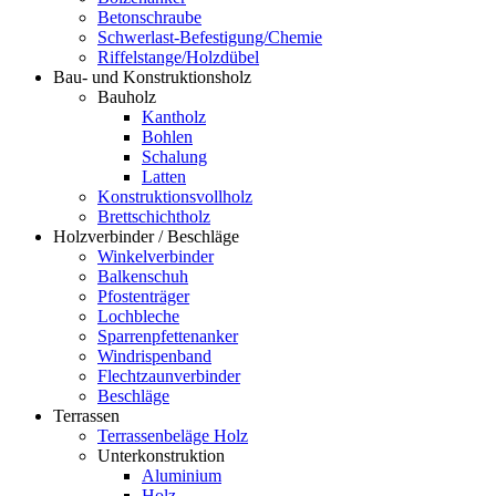
Betonschraube
Schwerlast-Befestigung/Chemie
Riffelstange/Holzdübel
Bau- und Konstruktionsholz
Bauholz
Kantholz
Bohlen
Schalung
Latten
Konstruktionsvollholz
Brettschichtholz
Holzverbinder / Beschläge
Winkelverbinder
Balkenschuh
Pfostenträger
Lochbleche
Sparrenpfettenanker
Windrispenband
Flechtzaunverbinder
Beschläge
Terrassen
Terrassenbeläge Holz
Unterkonstruktion
Aluminium
Holz