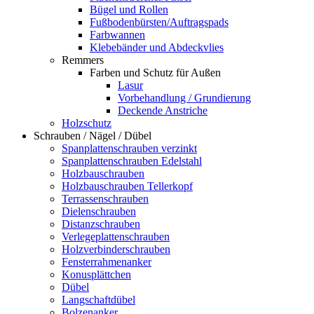
Bügel und Rollen
Fußbodenbürsten/Auftragspads
Farbwannen
Klebebänder und Abdeckvlies
Remmers
Farben und Schutz für Außen
Lasur
Vorbehandlung / Grundierung
Deckende Anstriche
Holzschutz
Schrauben / Nägel / Dübel
Spanplattenschrauben verzinkt
Spanplattenschrauben Edelstahl
Holzbauschrauben
Holzbauschrauben Tellerkopf
Terrassenschrauben
Dielenschrauben
Distanzschrauben
Verlegeplattenschrauben
Holzverbinderschrauben
Fensterrahmenanker
Konusplättchen
Dübel
Langschaftdübel
Bolzenanker