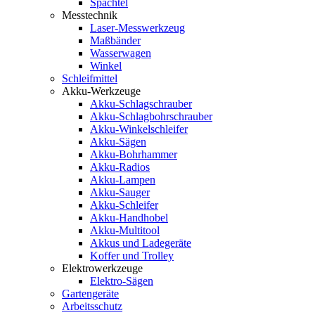
Spachtel
Messtechnik
Laser-Messwerkzeug
Maßbänder
Wasserwagen
Winkel
Schleifmittel
Akku-Werkzeuge
Akku-Schlagschrauber
Akku-Schlagbohrschrauber
Akku-Winkelschleifer
Akku-Sägen
Akku-Bohrhammer
Akku-Radios
Akku-Lampen
Akku-Sauger
Akku-Schleifer
Akku-Handhobel
Akku-Multitool
Akkus und Ladegeräte
Koffer und Trolley
Elektrowerkzeuge
Elektro-Sägen
Gartengeräte
Arbeitsschutz