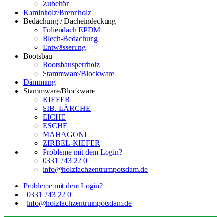
Zubehör
Kaminholz/Brennholz
Bedachung / Dacheindeckung
Foliendach EPDM
Blech-Bedachung
Entwässerung
Bootsbau
Bootsbausperrholz
Stammware/Blockware
Dämmung
Stammware/Blockware
KIEFER
SIB. LÄRCHE
EICHE
ESCHE
MAHAGONI
ZIRBEL-KIEFER
Probleme mit dem Login?
0331 743 22 0
info@holzfachzentrumpotsdam.de
Probleme mit dem Login?
|
0331 743 22 0
|
info@holzfachzentrumpotsdam.de