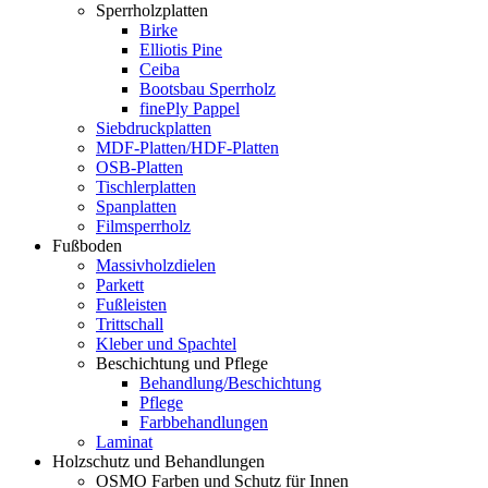
Sperrholzplatten
Birke
Elliotis Pine
Ceiba
Bootsbau Sperrholz
finePly Pappel
Siebdruckplatten
MDF-Platten/HDF-Platten
OSB-Platten
Tischlerplatten
Spanplatten
Filmsperrholz
Fußboden
Massivholzdielen
Parkett
Fußleisten
Trittschall
Kleber und Spachtel
Beschichtung und Pflege
Behandlung/Beschichtung
Pflege
Farbbehandlungen
Laminat
Holzschutz und Behandlungen
OSMO Farben und Schutz für Innen