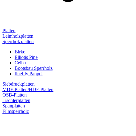
Platten
Leimholzplatten
Sperrholzplatten
Birke
Elliotis Pine
Ceiba
Bootsbau Sperrholz
finePly Pappel
Siebdruckplatten
MDF-Platten/HDF-Platten
OSB-Platten
Tischlerplatten
Spanplatten
Filmsperrholz