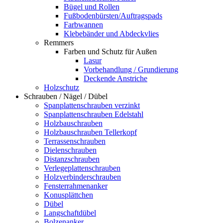
Bügel und Rollen
Fußbodenbürsten/Auftragspads
Farbwannen
Klebebänder und Abdeckvlies
Remmers
Farben und Schutz für Außen
Lasur
Vorbehandlung / Grundierung
Deckende Anstriche
Holzschutz
Schrauben / Nägel / Dübel
Spanplattenschrauben verzinkt
Spanplattenschrauben Edelstahl
Holzbauschrauben
Holzbauschrauben Tellerkopf
Terrassenschrauben
Dielenschrauben
Distanzschrauben
Verlegeplattenschrauben
Holzverbinderschrauben
Fensterrahmenanker
Konusplättchen
Dübel
Langschaftdübel
Bolzenanker