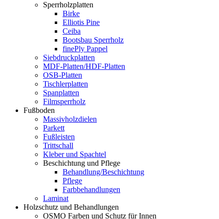
Sperrholzplatten
Birke
Elliotis Pine
Ceiba
Bootsbau Sperrholz
finePly Pappel
Siebdruckplatten
MDF-Platten/HDF-Platten
OSB-Platten
Tischlerplatten
Spanplatten
Filmsperrholz
Fußboden
Massivholzdielen
Parkett
Fußleisten
Trittschall
Kleber und Spachtel
Beschichtung und Pflege
Behandlung/Beschichtung
Pflege
Farbbehandlungen
Laminat
Holzschutz und Behandlungen
OSMO Farben und Schutz für Innen