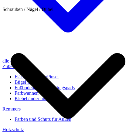
Schrauben / Nägel / Dübel
alle anzeigen
Zubehör
Flächenstreicher/Pinsel
Bügel und Rollen
Fußbodenbürsten/Auftragspads
Farbwannen
Klebebänder und Abdeckvlies
Remmers
Farben und Schutz für Außen
Holzschutz