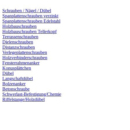
Schrauben / Nägel / Dübel
Spanplattenschrauben verzinkt
Spanplattenschrauben Edelstahl
Holzbauschrauben
Holzbauschrauben Tellerkopf
Terrassenschrauben
Dielenschrauben
Distanzschrauben
Verlegeplattenschrauben
Holzverbinderschrauben
Fensterrahmenanker
Konusplättchen
Dübel
Langschaftdübel
Bolzenanker
Betonschraube
Schwerlast-Befestigung/Chemie
Riffelstange/Holzdübel