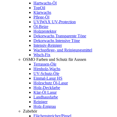
Hartwachs-Öl
TopOil
Klarwachs
Pflege-Öl
UVIWAX UV-Protection
Öl-Beize
Holzprotektor
Dekorwachs Transparente Töne
Dekorwachs Intensive Töne
Intensiv-Reiniger
Wachspflege- und Reinigungsmittel
Wisch-Fix
OSMO Farben und Schutz für Aussen
Terrassen-Öle
Hirnholz-Wachs
UV-Schutz-Öle
Einmal-Lasur HS
Holzschutz Öl-Lasur
Holz-Deckfarbe
Klar-Öl Lasur
Landhausfarbe
Reiniger
Holz-Entgrau
Zubehör
Flächenstreicher/Pinsel