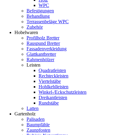
WPC
Befestigungen
Behandlung
Terrassenbeläge WPC
Zubehör
Hobelwaren
Profilholz Bretter
Rauspund Bretter
Fassadenverkleidung
Glattkantbretter
Rahmenhölzer
Leisten
Quadratleisten
Rechteckleisten
Viertelstäbe
Hohlkehlleisten
Winkel-/Eckschutzleisten
Dreikantleisten
Rundstäbe
Latten
Gartenholz
Palisaden
Baumpfähle
Zaunpfosten