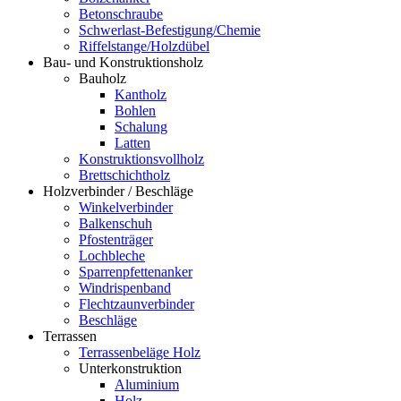
Betonschraube
Schwerlast-Befestigung/Chemie
Riffelstange/Holzdübel
Bau- und Konstruktionsholz
Bauholz
Kantholz
Bohlen
Schalung
Latten
Konstruktionsvollholz
Brettschichtholz
Holzverbinder / Beschläge
Winkelverbinder
Balkenschuh
Pfostenträger
Lochbleche
Sparrenpfettenanker
Windrispenband
Flechtzaunverbinder
Beschläge
Terrassen
Terrassenbeläge Holz
Unterkonstruktion
Aluminium
Holz