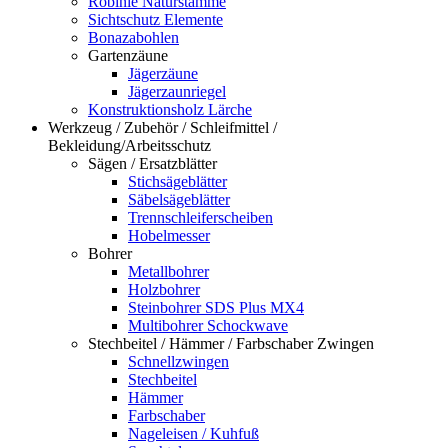
Robinie Naturstämme
Sichtschutz Elemente
Bonazabohlen
Gartenzäune
Jägerzäune
Jägerzaunriegel
Konstruktionsholz Lärche
Werkzeug / Zubehör / Schleifmittel /
Bekleidung/Arbeitsschutz
Sägen / Ersatzblätter
Stichsägeblätter
Säbelsägeblätter
Trennschleiferscheiben
Hobelmesser
Bohrer
Metallbohrer
Holzbohrer
Steinbohrer SDS Plus MX4
Multibohrer Schockwave
Stechbeitel / Hämmer / Farbschaber Zwingen
Schnellzwingen
Stechbeitel
Hämmer
Farbschaber
Nageleisen / Kuhfuß