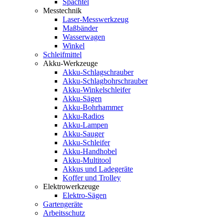
Spachtel
Messtechnik
Laser-Messwerkzeug
Maßbänder
Wasserwagen
Winkel
Schleifmittel
Akku-Werkzeuge
Akku-Schlagschrauber
Akku-Schlagbohrschrauber
Akku-Winkelschleifer
Akku-Sägen
Akku-Bohrhammer
Akku-Radios
Akku-Lampen
Akku-Sauger
Akku-Schleifer
Akku-Handhobel
Akku-Multitool
Akkus und Ladegeräte
Koffer und Trolley
Elektrowerkzeuge
Elektro-Sägen
Gartengeräte
Arbeitsschutz