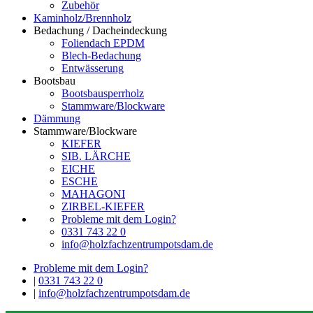
Zubehör
Kaminholz/Brennholz
Bedachung / Dacheindeckung
Foliendach EPDM
Blech-Bedachung
Entwässerung
Bootsbau
Bootsbausperrholz
Stammware/Blockware
Dämmung
Stammware/Blockware
KIEFER
SIB. LÄRCHE
EICHE
ESCHE
MAHAGONI
ZIRBEL-KIEFER
Probleme mit dem Login?
0331 743 22 0
info@holzfachzentrumpotsdam.de
Probleme mit dem Login?
|
0331 743 22 0
|
info@holzfachzentrumpotsdam.de