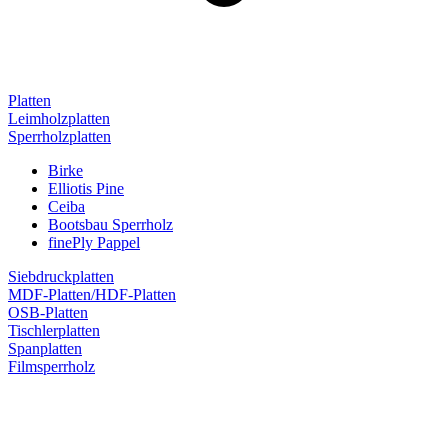
Platten
Leimholzplatten
Sperrholzplatten
Birke
Elliotis Pine
Ceiba
Bootsbau Sperrholz
finePly Pappel
Siebdruckplatten
MDF-Platten/HDF-Platten
OSB-Platten
Tischlerplatten
Spanplatten
Filmsperrholz