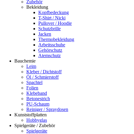
Zubehör
Bekleidung
Kopfbedeckung
T-Shirt / Nicki
Pullover / Hoodie
Schutzbrille
Jacken
Thermobekleidung
Arbeitsschuhe
Gehörschutz
Atemschutz
Bauchemie
Leim
Kleber / Dichtstoff
Öl / Schmierstoff
Spachtel
Folien
Klebeband
Betonestrich
PU-Schaum
Reiniger / Spraydosen
Kunststoffplatten
Hobbyglas
Spielgeräte / Zubehör
Spielgeräte