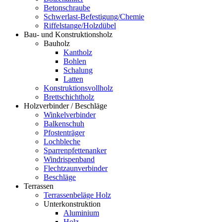
Betonschraube
Schwerlast-Befestigung/Chemie
Riffelstange/Holzdübel
Bau- und Konstruktionsholz
Bauholz
Kantholz
Bohlen
Schalung
Latten
Konstruktionsvollholz
Brettschichtholz
Holzverbinder / Beschläge
Winkelverbinder
Balkenschuh
Pfostenträger
Lochbleche
Sparrenpfettenanker
Windrispenband
Flechtzaunverbinder
Beschläge
Terrassen
Terrassenbeläge Holz
Unterkonstruktion
Aluminium
Holz