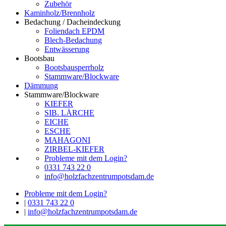
Zubehör
Kaminholz/Brennholz
Bedachung / Dacheindeckung
Foliendach EPDM
Blech-Bedachung
Entwässerung
Bootsbau
Bootsbausperrholz
Stammware/Blockware
Dämmung
Stammware/Blockware
KIEFER
SIB. LÄRCHE
EICHE
ESCHE
MAHAGONI
ZIRBEL-KIEFER
Probleme mit dem Login?
0331 743 22 0
info@holzfachzentrumpotsdam.de
Probleme mit dem Login?
|
0331 743 22 0
|
info@holzfachzentrumpotsdam.de