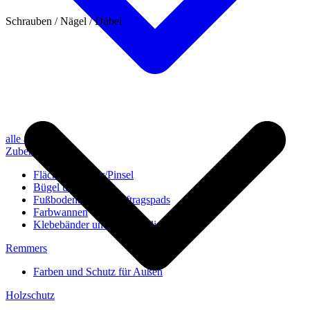
Schrauben / Nägel / Dübel
alle anzeigen
Zubehör
Flächenstreicher/Pinsel
Bügel und Rollen
Fußbodenbürsten/Auftragspads
Farbwannen
Klebebänder und Abdeckvlies
Remmers
Farben und Schutz für Außen
Holzschutz