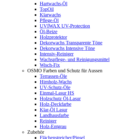
Hartwachs-Öl
TopOil
Klarwachs
Pflege-Öl
UVIWAX UV-Protection
Öl-Beize
Holzprotektor
Dekorwachs Transparente Töne
Dekorwachs Intensive Töne
Intensiv-Reiniger
Wachspflege- und Reinigungsmittel
Wisch-Fix
OSMO Farben und Schutz für Aussen
Terrassen-Öle
Hirnholz-Wachs
UV-Schutz-Öle
Einmal-Lasur HS
Holzschutz Öl-Lasur
Holz-Deckfarbe
Klar-Öl Lasur
Landhausfarbe
Reiniger
Holz-Entgrau
Zubehör
Flächenstreicher/Pinsel