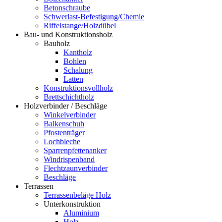
Betonschraube
Schwerlast-Befestigung/Chemie
Riffelstange/Holzdübel
Bau- und Konstruktionsholz
Bauholz
Kantholz
Bohlen
Schalung
Latten
Konstruktionsvollholz
Brettschichtholz
Holzverbinder / Beschläge
Winkelverbinder
Balkenschuh
Pfostenträger
Lochbleche
Sparrenpfettenanker
Windrispenband
Flechtzaunverbinder
Beschläge
Terrassen
Terrassenbeläge Holz
Unterkonstruktion
Aluminium
Holz