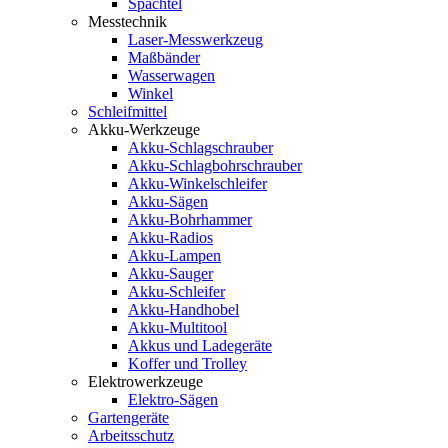
Spachtel
Messtechnik
Laser-Messwerkzeug
Maßbänder
Wasserwagen
Winkel
Schleifmittel
Akku-Werkzeuge
Akku-Schlagschrauber
Akku-Schlagbohrschrauber
Akku-Winkelschleifer
Akku-Sägen
Akku-Bohrhammer
Akku-Radios
Akku-Lampen
Akku-Sauger
Akku-Schleifer
Akku-Handhobel
Akku-Multitool
Akkus und Ladegeräte
Koffer und Trolley
Elektrowerkzeuge
Elektro-Sägen
Gartengeräte
Arbeitsschutz