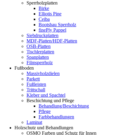
Sperrholzplatten
Birke
Elliotis Pine
Ceiba
Bootsbau Sperrholz
finePly Pappel
Siebdruckplatten
MDF-Platten/HDF-Platten
OSB-Platten
Tischlerplatten
Spanplatten
Filmsperrholz
Fußboden
Massivholzdielen
Parkett
Fußleisten
Trittschall
Kleber und Spachtel
Beschichtung und Pflege
Behandlung/Beschichtung
Pflege
Farbbehandlungen
Laminat
Holzschutz und Behandlungen
OSMO Farben und Schutz für Innen