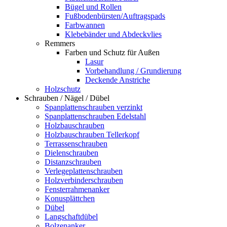
Bügel und Rollen
Fußbodenbürsten/Auftragspads
Farbwannen
Klebebänder und Abdeckvlies
Remmers
Farben und Schutz für Außen
Lasur
Vorbehandlung / Grundierung
Deckende Anstriche
Holzschutz
Schrauben / Nägel / Dübel
Spanplattenschrauben verzinkt
Spanplattenschrauben Edelstahl
Holzbauschrauben
Holzbauschrauben Tellerkopf
Terrassenschrauben
Dielenschrauben
Distanzschrauben
Verlegeplattenschrauben
Holzverbinderschrauben
Fensterrahmenanker
Konusplättchen
Dübel
Langschaftdübel
Bolzenanker