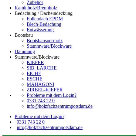
Zubehör
Kaminholz/Brennholz
Bedachung / Dacheindeckung
Foliendach EPDM
Blech-Bedachung
Entwässerung
Bootsbau
Bootsbausperrholz
Stammware/Blockware
Dämmung
Stammware/Blockware
KIEFER
SIB. LÄRCHE
EICHE
ESCHE
MAHAGONI
ZIRBEL-KIEFER
Probleme mit dem Login?
0331 743 22 0
info@holzfachzentrumpotsdam.de
Probleme mit dem Login?
|
0331 743 22 0
|
info@holzfachzentrumpotsdam.de