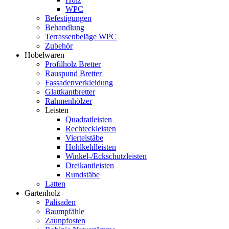
WPC
Befestigungen
Behandlung
Terrassenbeläge WPC
Zubehör
Hobelwaren
Profilholz Bretter
Rauspund Bretter
Fassadenverkleidung
Glattkantbretter
Rahmenhölzer
Leisten
Quadratleisten
Rechteckleisten
Viertelstäbe
Hohlkehlleisten
Winkel-/Eckschutzleisten
Dreikantleisten
Rundstäbe
Latten
Gartenholz
Palisaden
Baumpfähle
Zaunpfosten