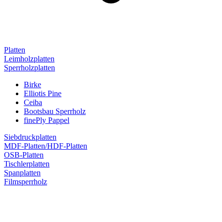
Platten
Leimholzplatten
Sperrholzplatten
Birke
Elliotis Pine
Ceiba
Bootsbau Sperrholz
finePly Pappel
Siebdruckplatten
MDF-Platten/HDF-Platten
OSB-Platten
Tischlerplatten
Spanplatten
Filmsperrholz