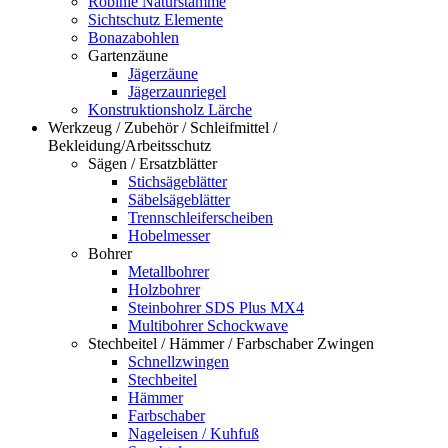
Robinie Naturstämme
Sichtschutz Elemente
Bonazabohlen
Gartenzäune
Jägerzäune
Jägerzaunriegel
Konstruktionsholz Lärche
Werkzeug / Zubehör / Schleifmittel /
Bekleidung/Arbeitsschutz
Sägen / Ersatzblätter
Stichsägeblätter
Säbelsägeblätter
Trennschleiferscheiben
Hobelmesser
Bohrer
Metallbohrer
Holzbohrer
Steinbohrer SDS Plus MX4
Multibohrer Schockwave
Stechbeitel / Hämmer / Farbschaber Zwingen
Schnellzwingen
Stechbeitel
Hämmer
Farbschaber
Nageleisen / Kuhfuß