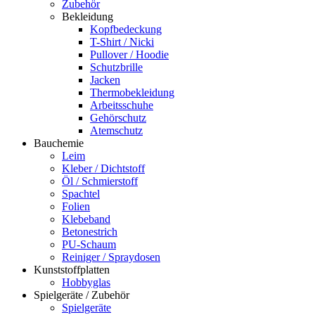
Zubehör
Bekleidung
Kopfbedeckung
T-Shirt / Nicki
Pullover / Hoodie
Schutzbrille
Jacken
Thermobekleidung
Arbeitsschuhe
Gehörschutz
Atemschutz
Bauchemie
Leim
Kleber / Dichtstoff
Öl / Schmierstoff
Spachtel
Folien
Klebeband
Betonestrich
PU-Schaum
Reiniger / Spraydosen
Kunststoffplatten
Hobbyglas
Spielgeräte / Zubehör
Spielgeräte