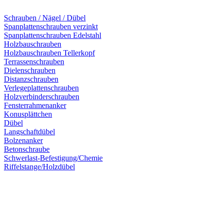
Schrauben / Nägel / Dübel
Spanplattenschrauben verzinkt
Spanplattenschrauben Edelstahl
Holzbauschrauben
Holzbauschrauben Tellerkopf
Terrassenschrauben
Dielenschrauben
Distanzschrauben
Verlegeplattenschrauben
Holzverbinderschrauben
Fensterrahmenanker
Konusplättchen
Dübel
Langschaftdübel
Bolzenanker
Betonschraube
Schwerlast-Befestigung/Chemie
Riffelstange/Holzdübel