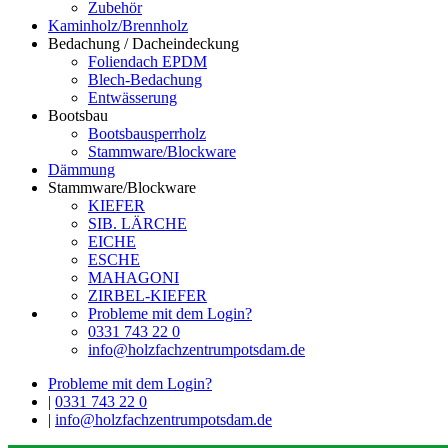
Zubehör
Kaminholz/Brennholz
Bedachung / Dacheindeckung
Foliendach EPDM
Blech-Bedachung
Entwässerung
Bootsbau
Bootsbausperrholz
Stammware/Blockware
Dämmung
Stammware/Blockware
KIEFER
SIB. LÄRCHE
EICHE
ESCHE
MAHAGONI
ZIRBEL-KIEFER
Probleme mit dem Login?
0331 743 22 0
info@holzfachzentrumpotsdam.de
Probleme mit dem Login?
|
0331 743 22 0
|
info@holzfachzentrumpotsdam.de