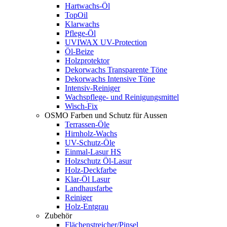
Hartwachs-Öl
TopOil
Klarwachs
Pflege-Öl
UVIWAX UV-Protection
Öl-Beize
Holzprotektor
Dekorwachs Transparente Töne
Dekorwachs Intensive Töne
Intensiv-Reiniger
Wachspflege- und Reinigungsmittel
Wisch-Fix
OSMO Farben und Schutz für Aussen
Terrassen-Öle
Hirnholz-Wachs
UV-Schutz-Öle
Einmal-Lasur HS
Holzschutz Öl-Lasur
Holz-Deckfarbe
Klar-Öl Lasur
Landhausfarbe
Reiniger
Holz-Entgrau
Zubehör
Flächenstreicher/Pinsel