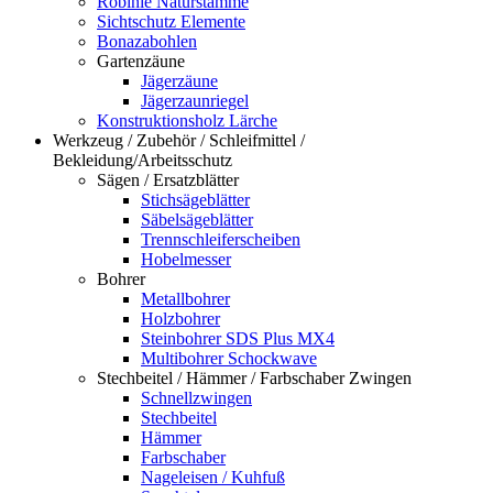
Robinie Naturstämme
Sichtschutz Elemente
Bonazabohlen
Gartenzäune
Jägerzäune
Jägerzaunriegel
Konstruktionsholz Lärche
Werkzeug / Zubehör / Schleifmittel /
Bekleidung/Arbeitsschutz
Sägen / Ersatzblätter
Stichsägeblätter
Säbelsägeblätter
Trennschleiferscheiben
Hobelmesser
Bohrer
Metallbohrer
Holzbohrer
Steinbohrer SDS Plus MX4
Multibohrer Schockwave
Stechbeitel / Hämmer / Farbschaber Zwingen
Schnellzwingen
Stechbeitel
Hämmer
Farbschaber
Nageleisen / Kuhfuß