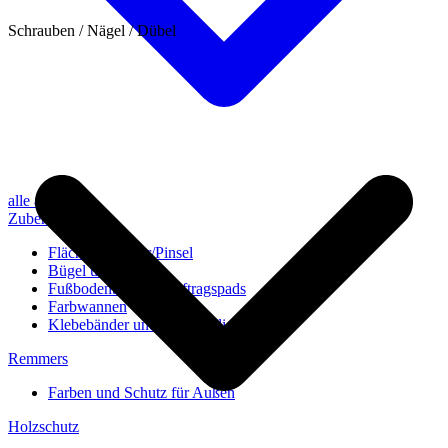
Schrauben / Nägel / Dübel
alle anzeigen
Zubehör
Flächenstreicher/Pinsel
Bügel und Rollen
Fußbodenbürsten/Auftragspads
Farbwannen
Klebebänder und Abdeckvlies
Remmers
Farben und Schutz für Außen
Holzschutz