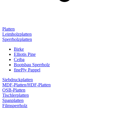
Platten
Leimholzplatten
Sperrholzplatten
Birke
Elliotis Pine
Ceiba
Bootsbau Sperrholz
finePly Pappel
Siebdruckplatten
MDF-Platten/HDF-Platten
OSB-Platten
Tischlerplatten
Spanplatten
Filmsperrholz