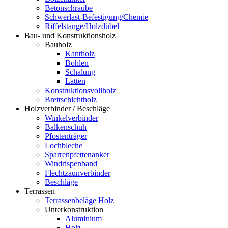
Betonschraube
Schwerlast-Befestigung/Chemie
Riffelstange/Holzdübel
Bau- und Konstruktionsholz
Bauholz
Kantholz
Bohlen
Schalung
Latten
Konstruktionsvollholz
Brettschichtholz
Holzverbinder / Beschläge
Winkelverbinder
Balkenschuh
Pfostenträger
Lochbleche
Sparrenpfettenanker
Windrispenband
Flechtzaunverbinder
Beschläge
Terrassen
Terrassenbeläge Holz
Unterkonstruktion
Aluminium
Holz