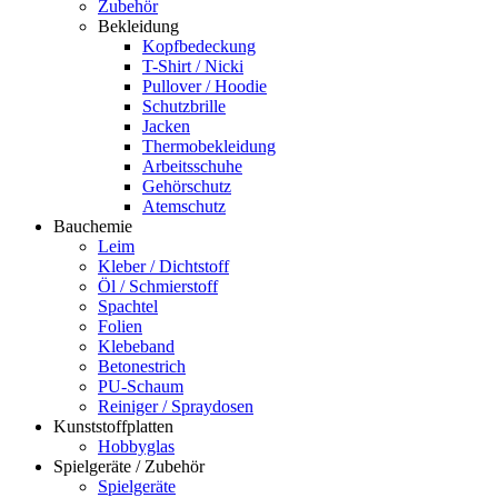
Zubehör
Bekleidung
Kopfbedeckung
T-Shirt / Nicki
Pullover / Hoodie
Schutzbrille
Jacken
Thermobekleidung
Arbeitsschuhe
Gehörschutz
Atemschutz
Bauchemie
Leim
Kleber / Dichtstoff
Öl / Schmierstoff
Spachtel
Folien
Klebeband
Betonestrich
PU-Schaum
Reiniger / Spraydosen
Kunststoffplatten
Hobbyglas
Spielgeräte / Zubehör
Spielgeräte