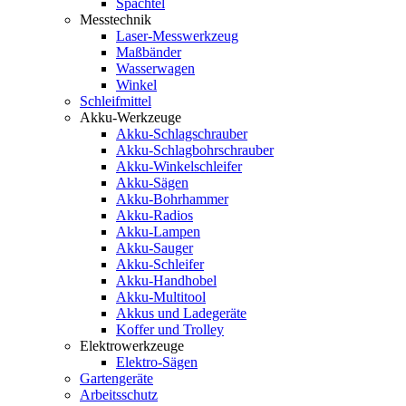
Spachtel
Messtechnik
Laser-Messwerkzeug
Maßbänder
Wasserwagen
Winkel
Schleifmittel
Akku-Werkzeuge
Akku-Schlagschrauber
Akku-Schlagbohrschrauber
Akku-Winkelschleifer
Akku-Sägen
Akku-Bohrhammer
Akku-Radios
Akku-Lampen
Akku-Sauger
Akku-Schleifer
Akku-Handhobel
Akku-Multitool
Akkus und Ladegeräte
Koffer und Trolley
Elektrowerkzeuge
Elektro-Sägen
Gartengeräte
Arbeitsschutz