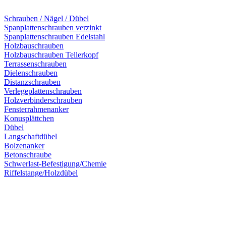
Schrauben / Nägel / Dübel
Spanplattenschrauben verzinkt
Spanplattenschrauben Edelstahl
Holzbauschrauben
Holzbauschrauben Tellerkopf
Terrassenschrauben
Dielenschrauben
Distanzschrauben
Verlegeplattenschrauben
Holzverbinderschrauben
Fensterrahmenanker
Konusplättchen
Dübel
Langschaftdübel
Bolzenanker
Betonschraube
Schwerlast-Befestigung/Chemie
Riffelstange/Holzdübel