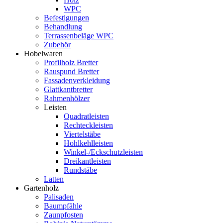
WPC
Befestigungen
Behandlung
Terrassenbeläge WPC
Zubehör
Hobelwaren
Profilholz Bretter
Rauspund Bretter
Fassadenverkleidung
Glattkantbretter
Rahmenhölzer
Leisten
Quadratleisten
Rechteckleisten
Viertelstäbe
Hohlkehlleisten
Winkel-/Eckschutzleisten
Dreikantleisten
Rundstäbe
Latten
Gartenholz
Palisaden
Baumpfähle
Zaunpfosten