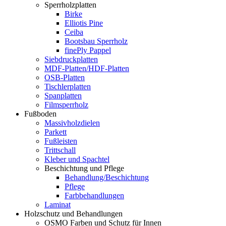
Sperrholzplatten
Birke
Elliotis Pine
Ceiba
Bootsbau Sperrholz
finePly Pappel
Siebdruckplatten
MDF-Platten/HDF-Platten
OSB-Platten
Tischlerplatten
Spanplatten
Filmsperrholz
Fußboden
Massivholzdielen
Parkett
Fußleisten
Trittschall
Kleber und Spachtel
Beschichtung und Pflege
Behandlung/Beschichtung
Pflege
Farbbehandlungen
Laminat
Holzschutz und Behandlungen
OSMO Farben und Schutz für Innen