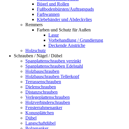
Bügel und Rollen
Fußbodenbürsten/Auftragspads
Farbwannen
Klebebänder und Abdeckvlies
Remmers
Farben und Schutz für Außen
Lasur
Vorbehandlung / Grundierung
Deckende Anstriche
Holzschutz
Schrauben / Nägel / Dübel
Spanplattenschrauben verzinkt
Spanplattenschrauben Edelstahl
Holzbauschrauben
Holzbauschrauben Tellerkopf
Terrassenschrauben
Dielenschrauben
Distanzschrauben
Verlegeplattenschrauben
Holzverbinderschrauben
Fensterrahmenanker
Konusplättchen
Dübel
Langschaftdübel
Bolzenanker