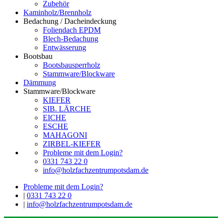
Zubehör
Kaminholz/Brennholz
Bedachung / Dacheindeckung
Foliendach EPDM
Blech-Bedachung
Entwässerung
Bootsbau
Bootsbausperrholz
Stammware/Blockware
Dämmung
Stammware/Blockware
KIEFER
SIB. LÄRCHE
EICHE
ESCHE
MAHAGONI
ZIRBEL-KIEFER
Probleme mit dem Login?
0331 743 22 0
info@holzfachzentrumpotsdam.de
Probleme mit dem Login?
|
0331 743 22 0
|
info@holzfachzentrumpotsdam.de