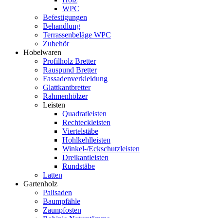
WPC
Befestigungen
Behandlung
Terrassenbeläge WPC
Zubehör
Hobelwaren
Profilholz Bretter
Rauspund Bretter
Fassadenverkleidung
Glattkantbretter
Rahmenhölzer
Leisten
Quadratleisten
Rechteckleisten
Viertelstäbe
Hohlkehlleisten
Winkel-/Eckschutzleisten
Dreikantleisten
Rundstäbe
Latten
Gartenholz
Palisaden
Baumpfähle
Zaunpfosten