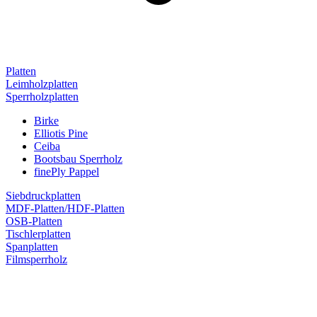
Platten
Leimholzplatten
Sperrholzplatten
Birke
Elliotis Pine
Ceiba
Bootsbau Sperrholz
finePly Pappel
Siebdruckplatten
MDF-Platten/HDF-Platten
OSB-Platten
Tischlerplatten
Spanplatten
Filmsperrholz