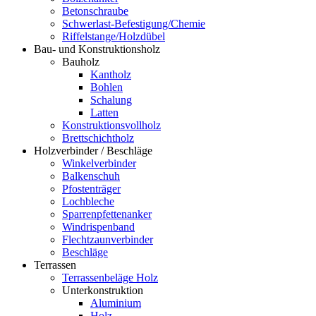
Betonschraube
Schwerlast-Befestigung/Chemie
Riffelstange/Holzdübel
Bau- und Konstruktionsholz
Bauholz
Kantholz
Bohlen
Schalung
Latten
Konstruktionsvollholz
Brettschichtholz
Holzverbinder / Beschläge
Winkelverbinder
Balkenschuh
Pfostenträger
Lochbleche
Sparrenpfettenanker
Windrispenband
Flechtzaunverbinder
Beschläge
Terrassen
Terrassenbeläge Holz
Unterkonstruktion
Aluminium
Holz