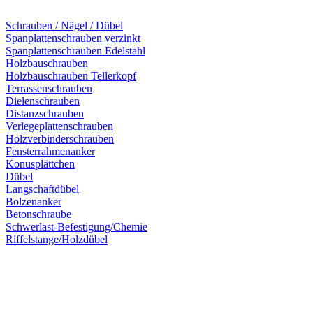
Schrauben / Nägel / Dübel
Spanplattenschrauben verzinkt
Spanplattenschrauben Edelstahl
Holzbauschrauben
Holzbauschrauben Tellerkopf
Terrassenschrauben
Dielenschrauben
Distanzschrauben
Verlegeplattenschrauben
Holzverbinderschrauben
Fensterrahmenanker
Konusplättchen
Dübel
Langschaftdübel
Bolzenanker
Betonschraube
Schwerlast-Befestigung/Chemie
Riffelstange/Holzdübel