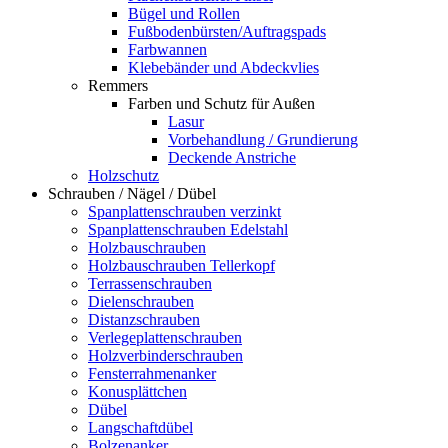
Bügel und Rollen
Fußbodenbürsten/Auftragspads
Farbwannen
Klebebänder und Abdeckvlies
Remmers
Farben und Schutz für Außen
Lasur
Vorbehandlung / Grundierung
Deckende Anstriche
Holzschutz
Schrauben / Nägel / Dübel
Spanplattenschrauben verzinkt
Spanplattenschrauben Edelstahl
Holzbauschrauben
Holzbauschrauben Tellerkopf
Terrassenschrauben
Dielenschrauben
Distanzschrauben
Verlegeplattenschrauben
Holzverbinderschrauben
Fensterrahmenanker
Konusplättchen
Dübel
Langschaftdübel
Bolzenanker