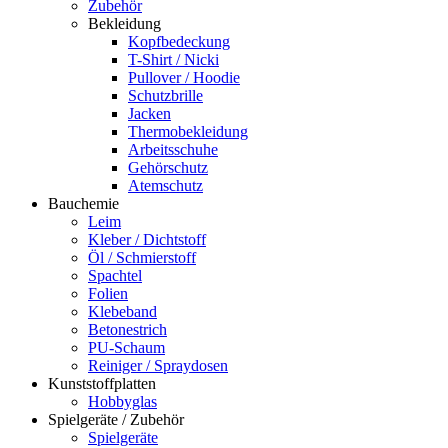
Zubehör
Bekleidung
Kopfbedeckung
T-Shirt / Nicki
Pullover / Hoodie
Schutzbrille
Jacken
Thermobekleidung
Arbeitsschuhe
Gehörschutz
Atemschutz
Bauchemie
Leim
Kleber / Dichtstoff
Öl / Schmierstoff
Spachtel
Folien
Klebeband
Betonestrich
PU-Schaum
Reiniger / Spraydosen
Kunststoffplatten
Hobbyglas
Spielgeräte / Zubehör
Spielgeräte