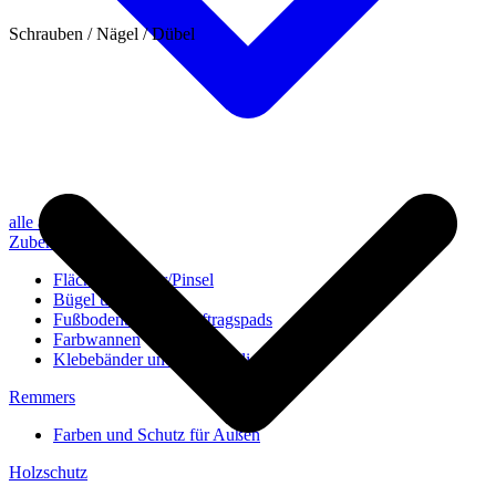
Schrauben / Nägel / Dübel
alle anzeigen
Zubehör
Flächenstreicher/Pinsel
Bügel und Rollen
Fußbodenbürsten/Auftragspads
Farbwannen
Klebebänder und Abdeckvlies
Remmers
Farben und Schutz für Außen
Holzschutz