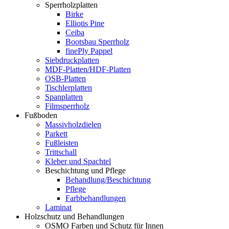
Sperrholzplatten
Birke
Elliotis Pine
Ceiba
Bootsbau Sperrholz
finePly Pappel
Siebdruckplatten
MDF-Platten/HDF-Platten
OSB-Platten
Tischlerplatten
Spanplatten
Filmsperrholz
Fußboden
Massivholzdielen
Parkett
Fußleisten
Trittschall
Kleber und Spachtel
Beschichtung und Pflege
Behandlung/Beschichtung
Pflege
Farbbehandlungen
Laminat
Holzschutz und Behandlungen
OSMO Farben und Schutz für Innen