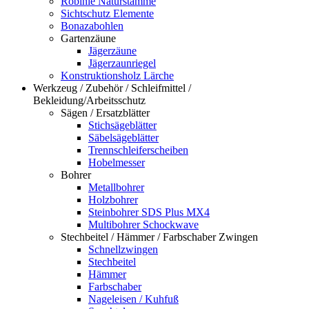
Robinie Naturstämme
Sichtschutz Elemente
Bonazabohlen
Gartenzäune
Jägerzäune
Jägerzaunriegel
Konstruktionsholz Lärche
Werkzeug / Zubehör / Schleifmittel /
Bekleidung/Arbeitsschutz
Sägen / Ersatzblätter
Stichsägeblätter
Säbelsägeblätter
Trennschleiferscheiben
Hobelmesser
Bohrer
Metallbohrer
Holzbohrer
Steinbohrer SDS Plus MX4
Multibohrer Schockwave
Stechbeitel / Hämmer / Farbschaber Zwingen
Schnellzwingen
Stechbeitel
Hämmer
Farbschaber
Nageleisen / Kuhfuß