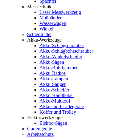
Spachtel
Messtechnik
Laser-Messwerkzeug
Maßbänder
Wasserwagen
Winkel
Schleifmittel
Akku-Werkzeuge
Akku-Schlagschrauber
Akku-Schlagbohrschrauber
Akku-Winkelschleifer
Akku-Sägen
Akku-Bohrhammer
Akku-Radios
Akku-Lampen
Akku-Sauger
Akku-Schleifer
Akku-Handhobel
Akku-Multitool
Akkus und Ladegeräte
Koffer und Trolley
Elektrowerkzeuge
Elektro-Sägen
Gartengeräte
Arbeitsschutz