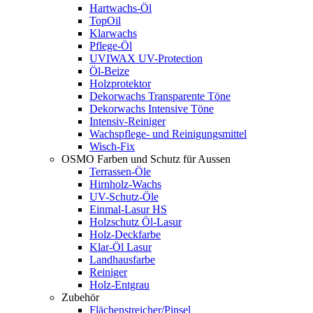
Hartwachs-Öl
TopOil
Klarwachs
Pflege-Öl
UVIWAX UV-Protection
Öl-Beize
Holzprotektor
Dekorwachs Transparente Töne
Dekorwachs Intensive Töne
Intensiv-Reiniger
Wachspflege- und Reinigungsmittel
Wisch-Fix
OSMO Farben und Schutz für Aussen
Terrassen-Öle
Hirnholz-Wachs
UV-Schutz-Öle
Einmal-Lasur HS
Holzschutz Öl-Lasur
Holz-Deckfarbe
Klar-Öl Lasur
Landhausfarbe
Reiniger
Holz-Entgrau
Zubehör
Flächenstreicher/Pinsel