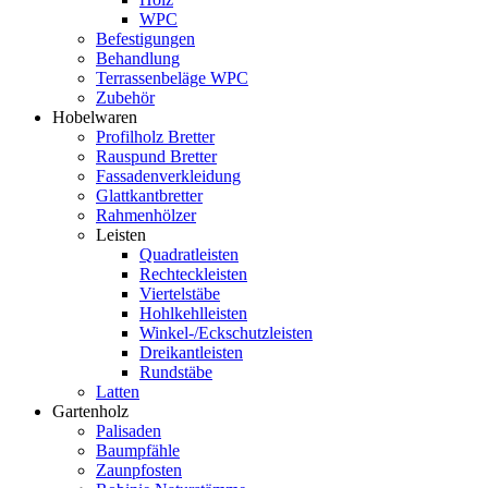
WPC
Befestigungen
Behandlung
Terrassenbeläge WPC
Zubehör
Hobelwaren
Profilholz Bretter
Rauspund Bretter
Fassadenverkleidung
Glattkantbretter
Rahmenhölzer
Leisten
Quadratleisten
Rechteckleisten
Viertelstäbe
Hohlkehlleisten
Winkel-/Eckschutzleisten
Dreikantleisten
Rundstäbe
Latten
Gartenholz
Palisaden
Baumpfähle
Zaunpfosten