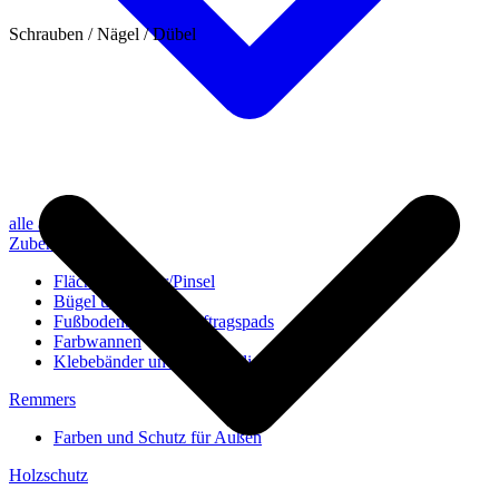
Schrauben / Nägel / Dübel
alle anzeigen
Zubehör
Flächenstreicher/Pinsel
Bügel und Rollen
Fußbodenbürsten/Auftragspads
Farbwannen
Klebebänder und Abdeckvlies
Remmers
Farben und Schutz für Außen
Holzschutz