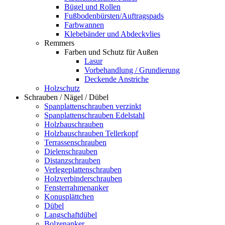
Bügel und Rollen
Fußbodenbürsten/Auftragspads
Farbwannen
Klebebänder und Abdeckvlies
Remmers
Farben und Schutz für Außen
Lasur
Vorbehandlung / Grundierung
Deckende Anstriche
Holzschutz
Schrauben / Nägel / Dübel
Spanplattenschrauben verzinkt
Spanplattenschrauben Edelstahl
Holzbauschrauben
Holzbauschrauben Tellerkopf
Terrassenschrauben
Dielenschrauben
Distanzschrauben
Verlegeplattenschrauben
Holzverbinderschrauben
Fensterrahmenanker
Konusplättchen
Dübel
Langschaftdübel
Bolzenanker