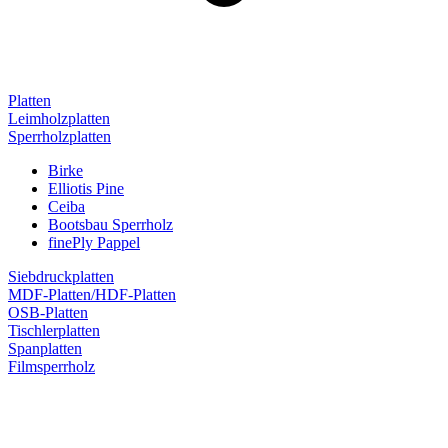
Platten
Leimholzplatten
Sperrholzplatten
Birke
Elliotis Pine
Ceiba
Bootsbau Sperrholz
finePly Pappel
Siebdruckplatten
MDF-Platten/HDF-Platten
OSB-Platten
Tischlerplatten
Spanplatten
Filmsperrholz