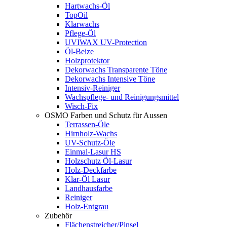
Hartwachs-Öl
TopOil
Klarwachs
Pflege-Öl
UVIWAX UV-Protection
Öl-Beize
Holzprotektor
Dekorwachs Transparente Töne
Dekorwachs Intensive Töne
Intensiv-Reiniger
Wachspflege- und Reinigungsmittel
Wisch-Fix
OSMO Farben und Schutz für Aussen
Terrassen-Öle
Hirnholz-Wachs
UV-Schutz-Öle
Einmal-Lasur HS
Holzschutz Öl-Lasur
Holz-Deckfarbe
Klar-Öl Lasur
Landhausfarbe
Reiniger
Holz-Entgrau
Zubehör
Flächenstreicher/Pinsel