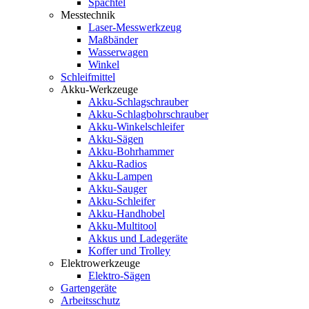
Spachtel
Messtechnik
Laser-Messwerkzeug
Maßbänder
Wasserwagen
Winkel
Schleifmittel
Akku-Werkzeuge
Akku-Schlagschrauber
Akku-Schlagbohrschrauber
Akku-Winkelschleifer
Akku-Sägen
Akku-Bohrhammer
Akku-Radios
Akku-Lampen
Akku-Sauger
Akku-Schleifer
Akku-Handhobel
Akku-Multitool
Akkus und Ladegeräte
Koffer und Trolley
Elektrowerkzeuge
Elektro-Sägen
Gartengeräte
Arbeitsschutz