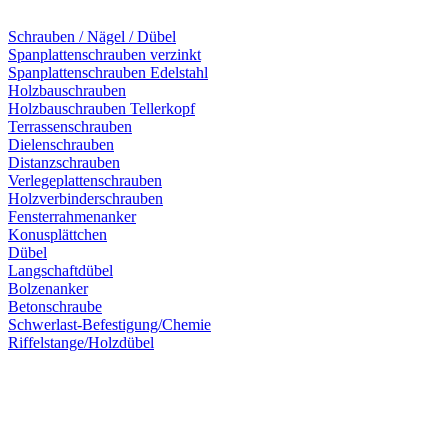
Schrauben / Nägel / Dübel
Spanplattenschrauben verzinkt
Spanplattenschrauben Edelstahl
Holzbauschrauben
Holzbauschrauben Tellerkopf
Terrassenschrauben
Dielenschrauben
Distanzschrauben
Verlegeplattenschrauben
Holzverbinderschrauben
Fensterrahmenanker
Konusplättchen
Dübel
Langschaftdübel
Bolzenanker
Betonschraube
Schwerlast-Befestigung/Chemie
Riffelstange/Holzdübel