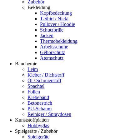
Zubehör
Bekleidung
Kopfbedeckung
T-Shirt / Nicki
Pullover / Hoodie
Schutzbrille
Jacken
Thermobekleidung
Arbeitsschuhe
Gehörschutz
Atemschutz
Bauchemie
Leim
Kleber / Dichtstoff
Öl / Schmierstoff
Spachtel
Folien
Klebeband
Betonestrich
PU-Schaum
Reiniger / Spraydosen
Kunststoffplatten
Hobbyglas
Spielgeräte / Zubehör
Spielgeräte