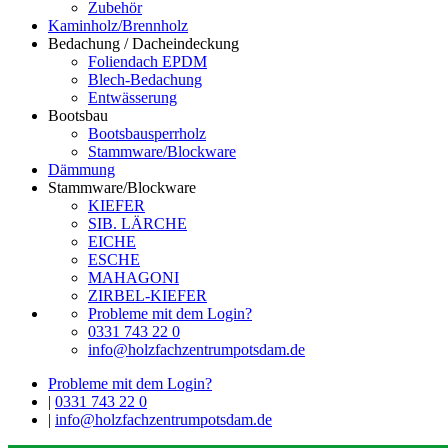
Zubehör
Kaminholz/Brennholz
Bedachung / Dacheindeckung
Foliendach EPDM
Blech-Bedachung
Entwässerung
Bootsbau
Bootsbausperrholz
Stammware/Blockware
Dämmung
Stammware/Blockware
KIEFER
SIB. LÄRCHE
EICHE
ESCHE
MAHAGONI
ZIRBEL-KIEFER
Probleme mit dem Login?
0331 743 22 0
info@holzfachzentrumpotsdam.de
Probleme mit dem Login?
|
0331 743 22 0
|
info@holzfachzentrumpotsdam.de