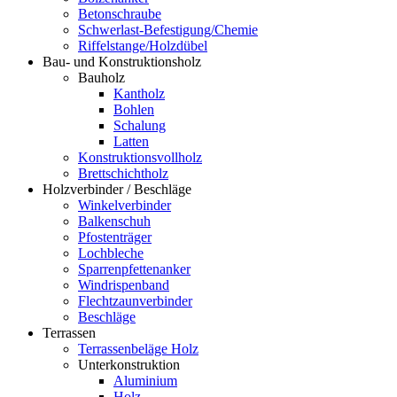
Betonschraube
Schwerlast-Befestigung/Chemie
Riffelstange/Holzdübel
Bau- und Konstruktionsholz
Bauholz
Kantholz
Bohlen
Schalung
Latten
Konstruktionsvollholz
Brettschichtholz
Holzverbinder / Beschläge
Winkelverbinder
Balkenschuh
Pfostenträger
Lochbleche
Sparrenpfettenanker
Windrispenband
Flechtzaunverbinder
Beschläge
Terrassen
Terrassenbeläge Holz
Unterkonstruktion
Aluminium
Holz