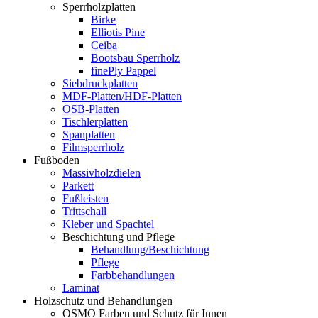
Sperrholzplatten
Birke
Elliotis Pine
Ceiba
Bootsbau Sperrholz
finePly Pappel
Siebdruckplatten
MDF-Platten/HDF-Platten
OSB-Platten
Tischlerplatten
Spanplatten
Filmsperrholz
Fußboden
Massivholzdielen
Parkett
Fußleisten
Trittschall
Kleber und Spachtel
Beschichtung und Pflege
Behandlung/Beschichtung
Pflege
Farbbehandlungen
Laminat
Holzschutz und Behandlungen
OSMO Farben und Schutz für Innen