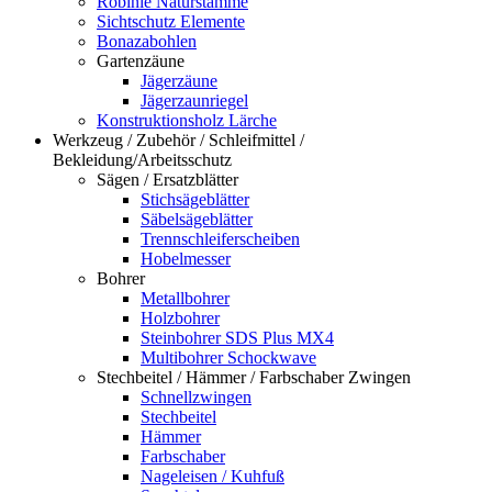
Robinie Naturstämme
Sichtschutz Elemente
Bonazabohlen
Gartenzäune
Jägerzäune
Jägerzaunriegel
Konstruktionsholz Lärche
Werkzeug / Zubehör / Schleifmittel /
Bekleidung/Arbeitsschutz
Sägen / Ersatzblätter
Stichsägeblätter
Säbelsägeblätter
Trennschleiferscheiben
Hobelmesser
Bohrer
Metallbohrer
Holzbohrer
Steinbohrer SDS Plus MX4
Multibohrer Schockwave
Stechbeitel / Hämmer / Farbschaber Zwingen
Schnellzwingen
Stechbeitel
Hämmer
Farbschaber
Nageleisen / Kuhfuß