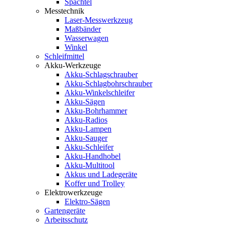
Spachtel
Messtechnik
Laser-Messwerkzeug
Maßbänder
Wasserwagen
Winkel
Schleifmittel
Akku-Werkzeuge
Akku-Schlagschrauber
Akku-Schlagbohrschrauber
Akku-Winkelschleifer
Akku-Sägen
Akku-Bohrhammer
Akku-Radios
Akku-Lampen
Akku-Sauger
Akku-Schleifer
Akku-Handhobel
Akku-Multitool
Akkus und Ladegeräte
Koffer und Trolley
Elektrowerkzeuge
Elektro-Sägen
Gartengeräte
Arbeitsschutz