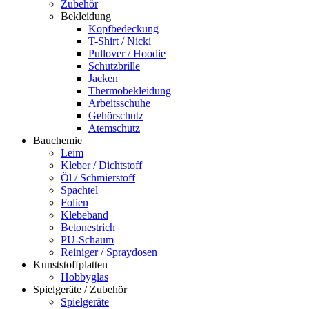
Zubehör
Bekleidung
Kopfbedeckung
T-Shirt / Nicki
Pullover / Hoodie
Schutzbrille
Jacken
Thermobekleidung
Arbeitsschuhe
Gehörschutz
Atemschutz
Bauchemie
Leim
Kleber / Dichtstoff
Öl / Schmierstoff
Spachtel
Folien
Klebeband
Betonestrich
PU-Schaum
Reiniger / Spraydosen
Kunststoffplatten
Hobbyglas
Spielgeräte / Zubehör
Spielgeräte