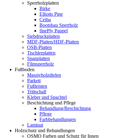
Sperrholzplatten
Birke
Elliotis Pine
Ceiba
Bootsbau Sperrholz
finePly Pappel
Siebdruckplatten
MDF-Platten/HDF-Platten
OSB-Platten
Tischlerplatten
Spanplatten
Filmsperrholz
Fußboden
Massivholzdielen
Parkett
Fußleisten
Trittschall
Kleber und Spachtel
Beschichtung und Pflege
Behandlung/Beschichtung
Pflege
Farbbehandlungen
Laminat
Holzschutz und Behandlungen
OSMO Farben und Schutz für Innen