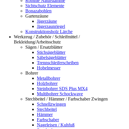
Robinie Naturstämme
Sichtschutz Elemente
Bonazabohlen
Gartenzäune
Jägerzäune
Jägerzaunriegel
Konstruktionsholz Lärche
Werkzeug / Zubehör / Schleifmittel /
Bekleidung/Arbeitsschutz
Sägen / Ersatzblätter
Stichsägeblätter
Säbelsägeblätter
Trennschleiferscheiben
Hobelmesser
Bohrer
Metallbohrer
Holzbohrer
Steinbohrer SDS Plus MX4
Multibohrer Schockwave
Stechbeitel / Hämmer / Farbschaber Zwingen
Schnellzwingen
Stechbeitel
Hämmer
Farbschaber
Nageleisen / Kuhfuß