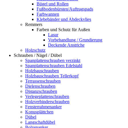
Bügel und Rollen
Fußbodenbürsten/Auftragspads
Farbwannen
Klebebänder und Abdeckvlies
Remmers
Farben und Schutz für Außen
Lasur
Vorbehandlung / Grundierung
Deckende Anstriche
Holzschutz
Schrauben / Nägel / Dübel
Spanplattenschrauben verzinkt
Spanplattenschrauben Edelstahl
Holzbauschrauben
Holzbauschrauben Tellerkopf
Terrassenschrauben
Dielenschrauben
Distanzschrauben
Verlegeplattenschrauben
Holzverbinderschrauben
Fensterrahmenanker
Konusplättchen
Dübel
Langschaftdübel
Bolzenanker