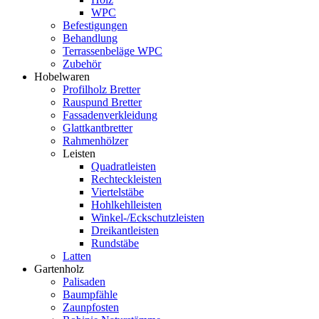
WPC
Befestigungen
Behandlung
Terrassenbeläge WPC
Zubehör
Hobelwaren
Profilholz Bretter
Rauspund Bretter
Fassadenverkleidung
Glattkantbretter
Rahmenhölzer
Leisten
Quadratleisten
Rechteckleisten
Viertelstäbe
Hohlkehlleisten
Winkel-/Eckschutzleisten
Dreikantleisten
Rundstäbe
Latten
Gartenholz
Palisaden
Baumpfähle
Zaunpfosten