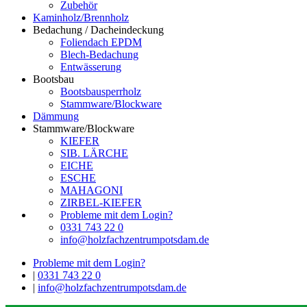
Zubehör
Kaminholz/Brennholz
Bedachung / Dacheindeckung
Foliendach EPDM
Blech-Bedachung
Entwässerung
Bootsbau
Bootsbausperrholz
Stammware/Blockware
Dämmung
Stammware/Blockware
KIEFER
SIB. LÄRCHE
EICHE
ESCHE
MAHAGONI
ZIRBEL-KIEFER
Probleme mit dem Login?
0331 743 22 0
info@holzfachzentrumpotsdam.de
Probleme mit dem Login?
|
0331 743 22 0
|
info@holzfachzentrumpotsdam.de