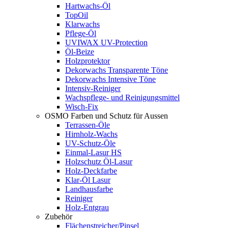
Hartwachs-Öl
TopOil
Klarwachs
Pflege-Öl
UVIWAX UV-Protection
Öl-Beize
Holzprotektor
Dekorwachs Transparente Töne
Dekorwachs Intensive Töne
Intensiv-Reiniger
Wachspflege- und Reinigungsmittel
Wisch-Fix
OSMO Farben und Schutz für Aussen
Terrassen-Öle
Hirnholz-Wachs
UV-Schutz-Öle
Einmal-Lasur HS
Holzschutz Öl-Lasur
Holz-Deckfarbe
Klar-Öl Lasur
Landhausfarbe
Reiniger
Holz-Entgrau
Zubehör
Flächenstreicher/Pinsel