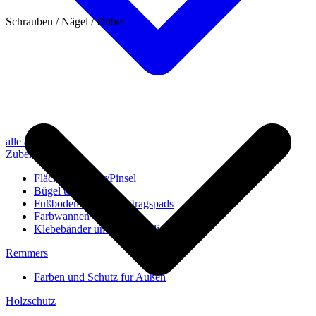
Schrauben / Nägel / Dübel
alle anzeigen
Zubehör
Flächenstreicher/Pinsel
Bügel und Rollen
Fußbodenbürsten/Auftragspads
Farbwannen
Klebebänder und Abdeckvlies
Remmers
Farben und Schutz für Außen
Holzschutz