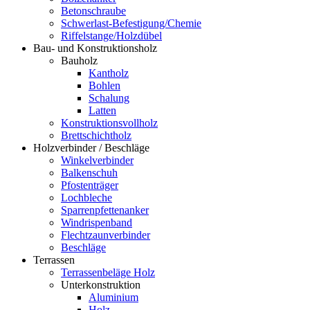
Betonschraube
Schwerlast-Befestigung/Chemie
Riffelstange/Holzdübel
Bau- und Konstruktionsholz
Bauholz
Kantholz
Bohlen
Schalung
Latten
Konstruktionsvollholz
Brettschichtholz
Holzverbinder / Beschläge
Winkelverbinder
Balkenschuh
Pfostenträger
Lochbleche
Sparrenpfettenanker
Windrispenband
Flechtzaunverbinder
Beschläge
Terrassen
Terrassenbeläge Holz
Unterkonstruktion
Aluminium
Holz