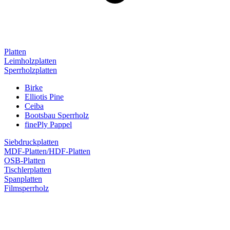
Platten
Leimholzplatten
Sperrholzplatten
Birke
Elliotis Pine
Ceiba
Bootsbau Sperrholz
finePly Pappel
Siebdruckplatten
MDF-Platten/HDF-Platten
OSB-Platten
Tischlerplatten
Spanplatten
Filmsperrholz