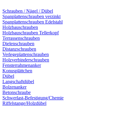
Schrauben / Nägel / Dübel
Spanplattenschrauben verzinkt
Spanplattenschrauben Edelstahl
Holzbauschrauben
Holzbauschrauben Tellerkopf
Terrassenschrauben
Dielenschrauben
Distanzschrauben
Verlegeplattenschrauben
Holzverbinderschrauben
Fensterrahmenanker
Konusplättchen
Dübel
Langschaftdübel
Bolzenanker
Betonschraube
Schwerlast-Befestigung/Chemie
Riffelstange/Holzdübel