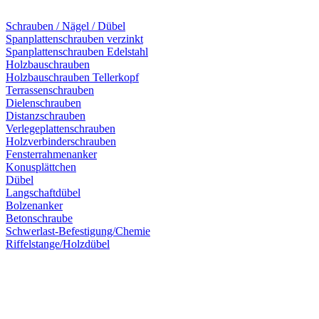
Schrauben / Nägel / Dübel
Spanplattenschrauben verzinkt
Spanplattenschrauben Edelstahl
Holzbauschrauben
Holzbauschrauben Tellerkopf
Terrassenschrauben
Dielenschrauben
Distanzschrauben
Verlegeplattenschrauben
Holzverbinderschrauben
Fensterrahmenanker
Konusplättchen
Dübel
Langschaftdübel
Bolzenanker
Betonschraube
Schwerlast-Befestigung/Chemie
Riffelstange/Holzdübel