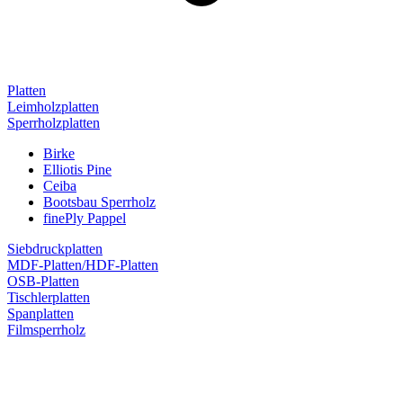
Platten
Leimholzplatten
Sperrholzplatten
Birke
Elliotis Pine
Ceiba
Bootsbau Sperrholz
finePly Pappel
Siebdruckplatten
MDF-Platten/HDF-Platten
OSB-Platten
Tischlerplatten
Spanplatten
Filmsperrholz