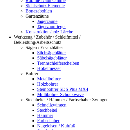
Robinie Naturstämme
Sichtschutz Elemente
Bonazabohlen
Gartenzäune
Jägerzäune
Jägerzaunriegel
Konstruktionsholz Lärche
Werkzeug / Zubehör / Schleifmittel /
Bekleidung/Arbeitsschutz
Sägen / Ersatzblätter
Stichsägeblätter
Säbelsägeblätter
Trennschleiferscheiben
Hobelmesser
Bohrer
Metallbohrer
Holzbohrer
Steinbohrer SDS Plus MX4
Multibohrer Schockwave
Stechbeitel / Hämmer / Farbschaber Zwingen
Schnellzwingen
Stechbeitel
Hämmer
Farbschaber
Nageleisen / Kuhfuß