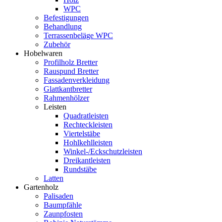
WPC
Befestigungen
Behandlung
Terrassenbeläge WPC
Zubehör
Hobelwaren
Profilholz Bretter
Rauspund Bretter
Fassadenverkleidung
Glattkantbretter
Rahmenhölzer
Leisten
Quadratleisten
Rechteckleisten
Viertelstäbe
Hohlkehlleisten
Winkel-/Eckschutzleisten
Dreikantleisten
Rundstäbe
Latten
Gartenholz
Palisaden
Baumpfähle
Zaunpfosten