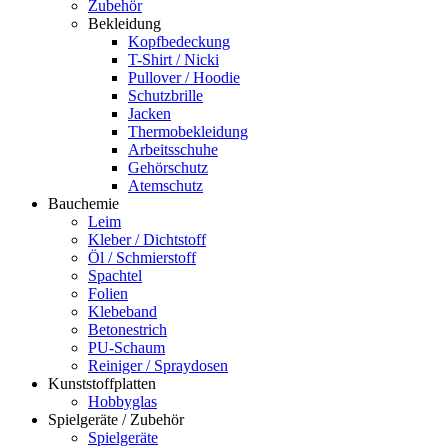
Zubehör
Bekleidung
Kopfbedeckung
T-Shirt / Nicki
Pullover / Hoodie
Schutzbrille
Jacken
Thermobekleidung
Arbeitsschuhe
Gehörschutz
Atemschutz
Bauchemie
Leim
Kleber / Dichtstoff
Öl / Schmierstoff
Spachtel
Folien
Klebeband
Betonestrich
PU-Schaum
Reiniger / Spraydosen
Kunststoffplatten
Hobbyglas
Spielgeräte / Zubehör
Spielgeräte