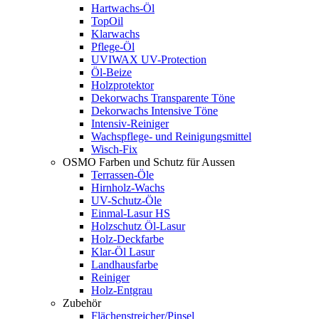
Hartwachs-Öl
TopOil
Klarwachs
Pflege-Öl
UVIWAX UV-Protection
Öl-Beize
Holzprotektor
Dekorwachs Transparente Töne
Dekorwachs Intensive Töne
Intensiv-Reiniger
Wachspflege- und Reinigungsmittel
Wisch-Fix
OSMO Farben und Schutz für Aussen
Terrassen-Öle
Hirnholz-Wachs
UV-Schutz-Öle
Einmal-Lasur HS
Holzschutz Öl-Lasur
Holz-Deckfarbe
Klar-Öl Lasur
Landhausfarbe
Reiniger
Holz-Entgrau
Zubehör
Flächenstreicher/Pinsel