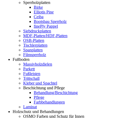
Sperrholzplatten
Birke
Elliotis Pine
Ceiba
Bootsbau Sperrholz
finePly Pappel
Siebdruckplatten
MDF-Platten/HDF-Platten
OSB-Platten
Tischlerplatten
Spanplatten
Filmsperrholz
Fußboden
Massivholzdielen
Parkett
Fußleisten
Trittschall
Kleber und Spachtel
Beschichtung und Pflege
Behandlung/Beschichtung
Pflege
Farbbehandlungen
Laminat
Holzschutz und Behandlungen
OSMO Farben und Schutz für Innen