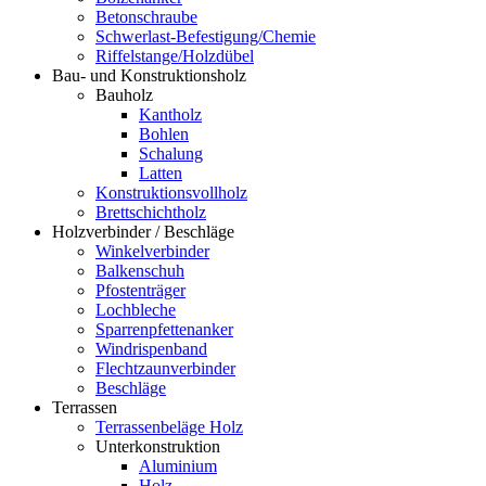
Betonschraube
Schwerlast-Befestigung/Chemie
Riffelstange/Holzdübel
Bau- und Konstruktionsholz
Bauholz
Kantholz
Bohlen
Schalung
Latten
Konstruktionsvollholz
Brettschichtholz
Holzverbinder / Beschläge
Winkelverbinder
Balkenschuh
Pfostenträger
Lochbleche
Sparrenpfettenanker
Windrispenband
Flechtzaunverbinder
Beschläge
Terrassen
Terrassenbeläge Holz
Unterkonstruktion
Aluminium
Holz