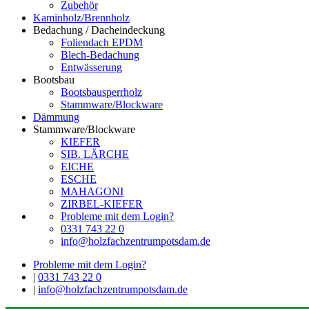
Zubehör
Kaminholz/Brennholz
Bedachung / Dacheindeckung
Foliendach EPDM
Blech-Bedachung
Entwässerung
Bootsbau
Bootsbausperrholz
Stammware/Blockware
Dämmung
Stammware/Blockware
KIEFER
SIB. LÄRCHE
EICHE
ESCHE
MAHAGONI
ZIRBEL-KIEFER
Probleme mit dem Login?
0331 743 22 0
info@holzfachzentrumpotsdam.de
Probleme mit dem Login?
|
0331 743 22 0
|
info@holzfachzentrumpotsdam.de