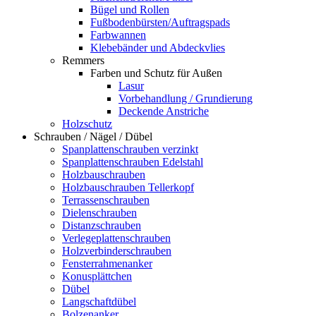
Bügel und Rollen
Fußbodenbürsten/Auftragspads
Farbwannen
Klebebänder und Abdeckvlies
Remmers
Farben und Schutz für Außen
Lasur
Vorbehandlung / Grundierung
Deckende Anstriche
Holzschutz
Schrauben / Nägel / Dübel
Spanplattenschrauben verzinkt
Spanplattenschrauben Edelstahl
Holzbauschrauben
Holzbauschrauben Tellerkopf
Terrassenschrauben
Dielenschrauben
Distanzschrauben
Verlegeplattenschrauben
Holzverbinderschrauben
Fensterrahmenanker
Konusplättchen
Dübel
Langschaftdübel
Bolzenanker