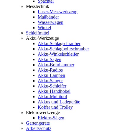
Spachtel
Messtechnik
Laser-Messwerkzeug
Maßbänder
Wasserwagen
Winkel
Schleifmittel
Akku-Werkzeuge
Akku-Schlagschrauber
Akku-Schlagbohrschrauber
Akku-Winkelschleifer
Akku-Sägen
Akku-Bohrhammer
Akku-Radios
Akku-Lampen
Akku-Sauger
Akku-Schleifer
Akku-Handhobel
Akku-Multitool
Akkus und Ladegeräte
Koffer und Trolley
Elektrowerkzeuge
Elektro-Sägen
Gartengeräte
Arbeitsschutz