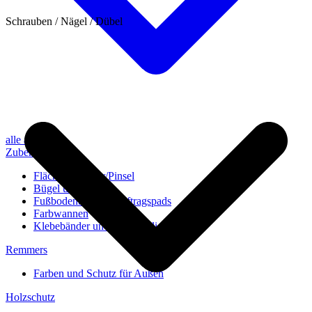
Schrauben / Nägel / Dübel
alle anzeigen
Zubehör
Flächenstreicher/Pinsel
Bügel und Rollen
Fußbodenbürsten/Auftragspads
Farbwannen
Klebebänder und Abdeckvlies
Remmers
Farben und Schutz für Außen
Holzschutz